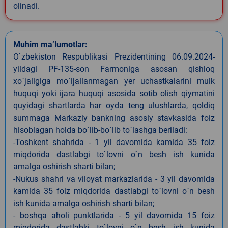
olinadi.
Muhim ma’lumotlar:
O`zbekiston Respublikasi Prezidentining 06.09.2024-
yildagi PF-135-son Farmoniga asosan qishloq
xo`jaligiga mo`ljallanmagan yer uchastkalarini mulk
huquqi yoki ijara huquqi asosida sotib olish qiymatini
quyidagi shartlarda har oyda teng ulushlarda, qoldiq
summaga Markaziy bankning asosiy stavkasida foiz
hisoblagan holda bo`lib-bo`lib to`lashga beriladi:
-Toshkent shahrida - 1 yil davomida kamida 35 foiz
miqdorida dastlabgi to`lovni o`n besh ish kunida
amalga oshirish sharti bilan;
-Nukus shahri va viloyat markazlarida - 3 yil davomida
kamida 35 foiz miqdorida dastlabgi to`lovni o`n besh
ish kunida amalga oshirish sharti bilan;
- boshqa aholi punktlarida - 5 yil davomida 15 foiz
miqdorida dastlabki to`lovni o`n besh ish kunida