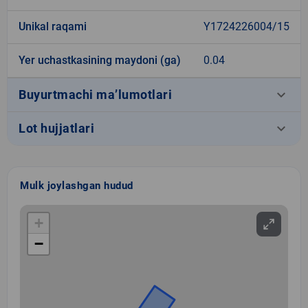
Unikal raqami
Y1724226004/15
Yer uchastkasining maydoni (ga)
0.04
keyboard_arrow_down
Buyurtmachi ma’lumotlari
keyboard_arrow_down
Lot hujjatlari
Mulk joylashgan hudud
+
−