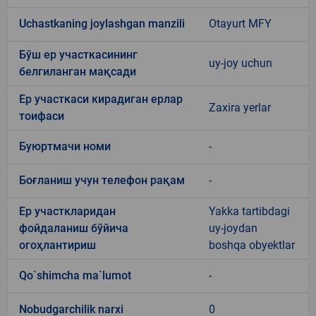
Uchastkaning joylashgan manzili
Otayurt MFY
Бўш ер участкасининг
uy-joy uchun
белгиланган мақсади
Ер участкаси кирадиган ерлар
Zaxira yerlar
тоифаси
Буюртмачи номи
-
Боғланиш учун телефон рақам
-
Ер участкларидан
Yakka tartibdagi
фойдаланиш бўйича
uy-joydan
огоҳлантириш
boshqa obyektlar
Qo`shimcha ma`lumot
-
Nobudgarchilik narxi
0