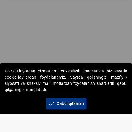
Copyright © 2017-2026. "Elektron onlayn-auksionlarni tashkil etish"
Ko`rsatilayotgan xizmatlarni yaxshilash maqsadida biz saytda
AJ. Barcha huquqlar himoyalangan
cookie-fayllardan foydalanamiz. Saytda qolishingiz, maxfiylik
siyosati va shaxsiy ma`lumotlardan foydalanish shartlarini qabul
qilganingizni anglatadi.
check
Qabul qilaman
+998 71 202-21-11
Veb-saytdagi axborot materiallaridan