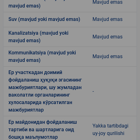
Mavjud emas
mavjud emas)
Suv (mavjud yoki mavjud emas)
Mavjud emas
Kanalizatsiya (mavjud yoki
Mavjud emas
mavjud emas)
Kommunikatsiya (mavjud yoki
Mavjud emas
mavjud emas)
Ер участкадан доимий
фойдаланиш ҳуқуқи эгасининг
мажбуриятлари, шу жумладан
-
ваколатли органларининг
хулосаларида кўрсатилган
мажбуриятлар
Ер майдонидан фойдаланиш
Yakka tartibdagi
тартиби ва шартларига оид
uy-joy qurilishi
бошқа маълумотлар