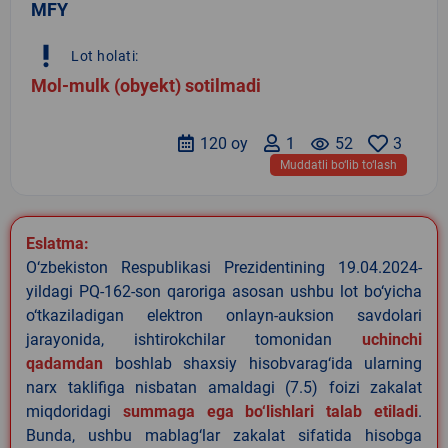
MFY
priority_high
Lot holati:
Mol-mulk (obyekt) sotilmadi
120 oy
1
remove_red_eye
52
3
Muddatli bo‘lib to‘lash
Eslatma:
O‘zbekiston Respublikasi Prezidentining 19.04.2024-
yildagi PQ-162-son qaroriga asosan ushbu lot bo‘yicha
o‘tkaziladigan elektron onlayn-auksion savdolari
jarayonida, ishtirokchilar tomonidan
uchinchi
qadamdan
boshlab shaxsiy hisobvarag‘ida ularning
narx taklifiga nisbatan amaldagi (7.5) foizi zakalat
miqdoridagi
summaga ega bo‘lishlari talab etiladi
.
Bunda, ushbu mablag‘lar zakalat sifatida hisobga