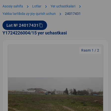
chevron_right
chevron_right
chevron_right
Asosiy sahifa
Lotlar
Yer uchastkalari
chevron_right
Yakka tartibda uy-joy qurish uchun
24017431
Lot № 24017431
content_copy
Y1724226004/15 yer uchastkasi
Rasm 1 / 2