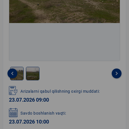
keyboard_arrow_left
keyboard_arrow_right
Item
1
Arizalarni qabul qilishning oxirgi muddati:
of
23.07.2026 09:00
2
Savdo boshlanish vaqti:
23.07.2026 10:00