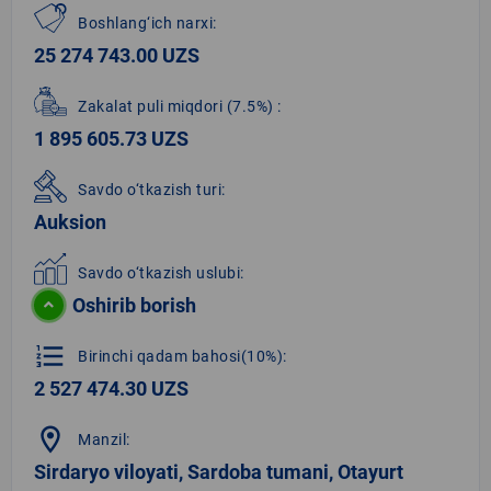
Boshlang‘ich narxi:
25 274 743.00 UZS
Zakalat puli miqdori
(7.5%)
:
1 895 605.73 UZS
Savdo o‘tkazish turi:
Auksion
Savdo o‘tkazish uslubi:
Oshirib borish
format_list_numbered
Birinchi qadam bahosi(10%):
2 527 474.30 UZS
location_on
Manzil:
Sirdaryo viloyati, Sardoba tumani, Otayurt