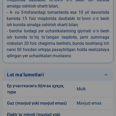
amalga oshirish sharti bilan;
- 4- va 5-toifalardagi tumanlarda esa 10 yil davomida
kamida 15 foiz miqdorida dastlabki to`lovni o`n besh
ish kunida amalga oshirish sharti bilan;
- barcha turdagi yer uchastkalarining qiymati o`n besh
ish kunida to`liq to`langan taqdirda, jami summaga
nisbatan 20 foiz chegirma berilishi, bunda boshlang`ich
narxi 50 foizdan ortiqqa pasaytirilgan holda realizatsiya
qilingan yer uchastkalari mustasno.
keyboard_arrow_down
Lot ma’lumotlari
Ер участкасига бўлган ҳуқуқ
Mulk
тури
Gaz (mavjud yoki mavjud emas)
Mavjud emas
Elektr ta`minoti (mavjud yoki