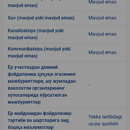
Mavjud emas
mavjud emas)
Suv (mavjud yoki mavjud emas)
Mavjud emas
Kanalizatsiya (mavjud yoki
Mavjud emas
mavjud emas)
Kommunikatsiya (mavjud yoki
Mavjud emas
mavjud emas)
Ер участкадан доимий
фойдаланиш ҳуқуқи эгасининг
мажбуриятлари, шу жумладан
-
ваколатли органларининг
хулосаларида кўрсатилган
мажбуриятлар
Ер майдонидан фойдаланиш
Yakka tartibdagi
тартиби ва шартларига оид
uy-joy qurilishi
бошқа маълумотлар