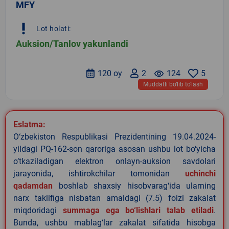
MFY
priority_high
Lot holati:
Auksion/Tanlov yakunlandi
120 oy
2
remove_red_eye
124
5
Muddatli bo‘lib to‘lash
Eslatma:
O‘zbekiston Respublikasi Prezidentining 19.04.2024-
yildagi PQ-162-son qaroriga asosan ushbu lot bo‘yicha
o‘tkaziladigan elektron onlayn-auksion savdolari
jarayonida, ishtirokchilar tomonidan
uchinchi
qadamdan
boshlab shaxsiy hisobvarag‘ida ularning
narx taklifiga nisbatan amaldagi (7.5) foizi zakalat
miqdoridagi
summaga ega bo‘lishlari talab etiladi
.
Bunda, ushbu mablag‘lar zakalat sifatida hisobga