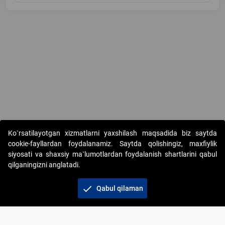
Copyright © 2017-2026. "Elektron onlayn-auksionlarni tashkil etish"
Ko`rsatilayotgan xizmatlarni yaxshilash maqsadida biz saytda
AJ. Barcha huquqlar himoyalangan
cookie-fayllardan foydalanamiz. Saytda qolishingiz, maxfiylik
siyosati va shaxsiy ma`lumotlardan foydalanish shartlarini qabul
qilganingizni anglatadi.
check
Qabul qilaman
+998 71 202-21-11