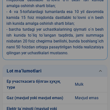
amalga oshirish sharti bilan;
- 4- va 5-toifalardagi tumanlarda esa 10 yil davomida
kamida 15 foiz miqdorida dastlabki to`lovni o`n besh
ish kunida amalga oshirish sharti bilan;
- barcha turdagi yer uchastkalarining qiymati o`n besh
ish kunida to`liq to`langan taqdirda, jami summaga
nisbatan 20 foiz chegirma berilishi, bunda boshlang`ich
narxi 50 foizdan ortiqqa pasaytirilgan holda realizatsiya
qilingan yer uchastkalari mustasno.
keyboard_arrow_down
Lot ma’lumotlari
Ер участкасига бўлган ҳуқуқ
Mulk
тури
Gaz (mavjud yoki mavjud emas)
Mavjud emas
Elektr ta`minoti (mavjud yoki