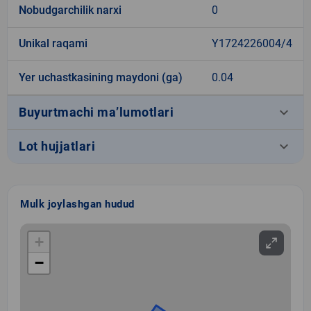
Nobudgarchilik narxi
0
Unikal raqami
Y1724226004/4
Yer uchastkasining maydoni (ga)
0.04
keyboard_arrow_down
Buyurtmachi ma’lumotlari
keyboard_arrow_down
Lot hujjatlari
Mulk joylashgan hudud
+
−