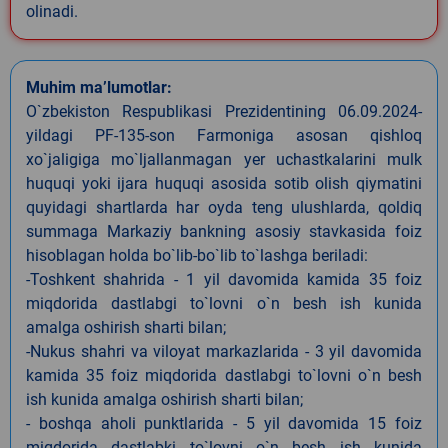
olinadi.
Muhim ma’lumotlar:
O`zbekiston Respublikasi Prezidentining 06.09.2024-
yildagi PF-135-son Farmoniga asosan qishloq
xo`jaligiga mo`ljallanmagan yer uchastkalarini mulk
huquqi yoki ijara huquqi asosida sotib olish qiymatini
quyidagi shartlarda har oyda teng ulushlarda, qoldiq
summaga Markaziy bankning asosiy stavkasida foiz
hisoblagan holda bo`lib-bo`lib to`lashga beriladi:
-Toshkent shahrida - 1 yil davomida kamida 35 foiz
miqdorida dastlabgi to`lovni o`n besh ish kunida
amalga oshirish sharti bilan;
-Nukus shahri va viloyat markazlarida - 3 yil davomida
kamida 35 foiz miqdorida dastlabgi to`lovni o`n besh
ish kunida amalga oshirish sharti bilan;
- boshqa aholi punktlarida - 5 yil davomida 15 foiz
miqdorida dastlabki to`lovni o`n besh ish kunida