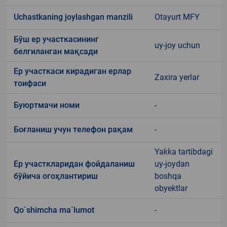
Uchastkaning joylashgan manzili
Otayurt MFY
Бўш ер участкасининг
uy-joy uchun
белгиланган мақсади
Ер участкаси кирадиган ерлар
Zaxira yerlar
тоифаси
Буюртмачи номи
-
Боғланиш учун телефон рақам
-
Yakka tartibdagi
Ер участкларидан фойдаланиш
uy-joydan
бўйича огоҳлантириш
boshqa
obyektlar
Qo`shimcha ma`lumot
-