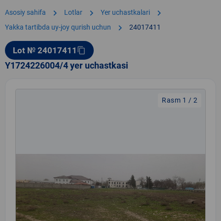
chevron_right
chevron_right
chevron_right
Asosiy sahifa
Lotlar
Yer uchastkalari
chevron_right
Yakka tartibda uy-joy qurish uchun
24017411
Lot № 24017411
content_copy
Y1724226004/4 yer uchastkasi
Rasm 1 / 2