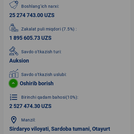
Boshlang‘ich narxi:
25 274 743.00 UZS
Zakalat puli miqdori
(7.5%)
:
1 895 605.73 UZS
Savdo o‘tkazish turi:
Auksion
Savdo o‘tkazish uslubi:
Oshirib borish
format_list_numbered
Birinchi qadam bahosi(10%):
2 527 474.30 UZS
location_on
Manzil:
Sirdaryo viloyati, Sardoba tumani, Otayurt