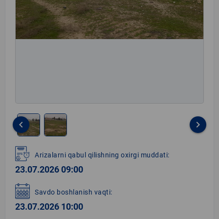
keyboard_arrow_left
keyboard_arrow_right
Item
1
Arizalarni qabul qilishning oxirgi muddati:
of
23.07.2026 09:00
2
Savdo boshlanish vaqti:
23.07.2026 10:00