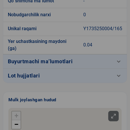
Qo`shimcha ma`lumot
-
Nobudgarchilik narxi
0
Unikal raqami
Y1735250004/165
Yer uchastkasining maydoni
0.04
(ga)
keyboard_arrow_down
Buyurtmachi ma’lumotlari
keyboard_arrow_down
Lot hujjatlari
Mulk joylashgan hudud
+
−