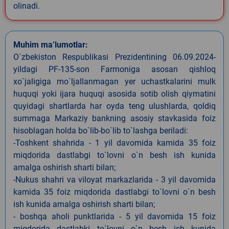
olinadi.
Muhim ma’lumotlar:
O`zbekiston Respublikasi Prezidentining 06.09.2024-
yildagi PF-135-son Farmoniga asosan qishloq
xo`jaligiga mo`ljallanmagan yer uchastkalarini mulk
huquqi yoki ijara huquqi asosida sotib olish qiymatini
quyidagi shartlarda har oyda teng ulushlarda, qoldiq
summaga Markaziy bankning asosiy stavkasida foiz
hisoblagan holda bo`lib-bo`lib to`lashga beriladi:
-Toshkent shahrida - 1 yil davomida kamida 35 foiz
miqdorida dastlabgi to`lovni o`n besh ish kunida
amalga oshirish sharti bilan;
-Nukus shahri va viloyat markazlarida - 3 yil davomida
kamida 35 foiz miqdorida dastlabgi to`lovni o`n besh
ish kunida amalga oshirish sharti bilan;
- boshqa aholi punktlarida - 5 yil davomida 15 foiz
miqdorida dastlabki to`lovni o`n besh ish kunida