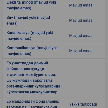
Elektr ta`minoti (mavjud yoki
Mavjud emas
mavjud emas)
Suv (mavjud yoki mavjud
Mavjud emas
emas)
Kanalizatsiya (mavjud yoki
Mavjud emas
mavjud emas)
Kommunikatsiya (mavjud yoki
Mavjud emas
mavjud emas)
Ер участкадан доимий
фойдаланиш ҳуқуқи
эгасининг мажбуриятлари,
-
шу жумладан ваколатли
органларининг хулосаларида
кўрсатилган мажбуриятлар
Ер майдонидан фойдаланиш
Yakka tartibdagi
тартиби ва шартларига оид