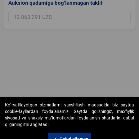
Auksion qadamiga bog‘lanmagan taklif
Copyright © 2017-2026. "Elektron onlayn-auksionlarni tashkil etish"
Ko`rsatilayotgan xizmatlarni yaxshilash maqsadida biz saytda
AJ. Barcha huquqlar himoyalangan
cookie-fayllardan foydalanamiz. Saytda qolishingiz, maxfiylik
siyosati va shaxsiy ma`lumotlardan foydalanish shartlarini qabul
qilganingizni anglatadi.
Qabul qilaman