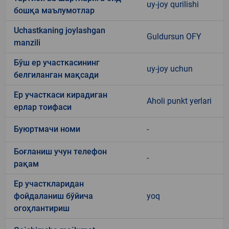
uy-joy qurilishi
бошқа маълумотлар
Uchastkaning joylashgan
Guldursun OFY
manzili
Бўш ер участкасининг
uy-joy uchun
белгиланган мақсади
Ер участкаси кирадиган
Aholi punkt yerlari
ерлар тоифаси
Буюртмачи номи
-
Боғланиш учун телефон
-
рақам
Ер участкларидан
фойдаланиш бўйича
yoq
огоҳлантириш