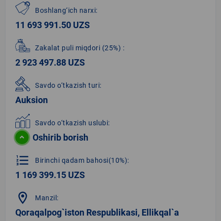
Boshlang‘ich narxi:
11 693 991.50 UZS
Zakalat puli miqdori
(25%)
:
2 923 497.88 UZS
Savdo o‘tkazish turi:
Auksion
Savdo o‘tkazish uslubi:
Oshirib borish
format_list_numbered
Birinchi qadam bahosi(10%):
1 169 399.15 UZS
location_on
Manzil:
Qoraqalpog`iston Respublikasi, Ellikqal`a