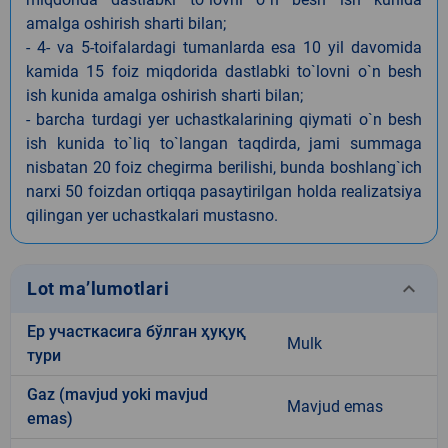
amalga oshirish sharti bilan;
- 4- va 5-toifalardagi tumanlarda esa 10 yil davomida
kamida 15 foiz miqdorida dastlabki to`lovni o`n besh
ish kunida amalga oshirish sharti bilan;
- barcha turdagi yer uchastkalarining qiymati o`n besh
ish kunida to`liq to`langan taqdirda, jami summaga
nisbatan 20 foiz chegirma berilishi, bunda boshlang`ich
narxi 50 foizdan ortiqqa pasaytirilgan holda realizatsiya
qilingan yer uchastkalari mustasno.
keyboard_arrow_down
Lot ma’lumotlari
Ер участкасига бўлган ҳуқуқ
Mulk
тури
Gaz (mavjud yoki mavjud
Mavjud emas
emas)