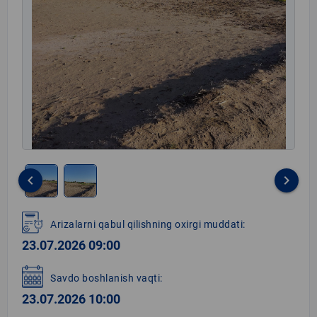
keyboard_arrow_left
keyboard_arrow_right
Item
1
Arizalarni qabul qilishning oxirgi muddati:
of
23.07.2026 09:00
2
Savdo boshlanish vaqti:
23.07.2026 10:00