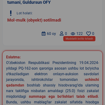
tumani, Guldursun OFY
priority_high
Lot holati:
Mol-mulk (obyekt) sotilmadi
60 oy
0
remove_red_eye
122
0
Muddatli bo‘lib to‘lash
Eslatma:
O‘zbekiston Respublikasi Prezidentining 19.04.2024-
yildagi PQ-162-son qaroriga asosan ushbu lot bo‘yicha
o‘tkaziladigan elektron onlayn-auksion savdolari
jarayonida, ishtirokchilar tomonidan
uchinchi
qadamdan
boshlab shaxsiy hisobvarag‘ida ularning
narx taklifiga nisbatan amaldagi (25.0) foizi zakalat
miqdoridagi
summaga ega bo‘lishlari talab etiladi
.
Bunda, ushbu mablag‘lar zakalat sifatida hisobga