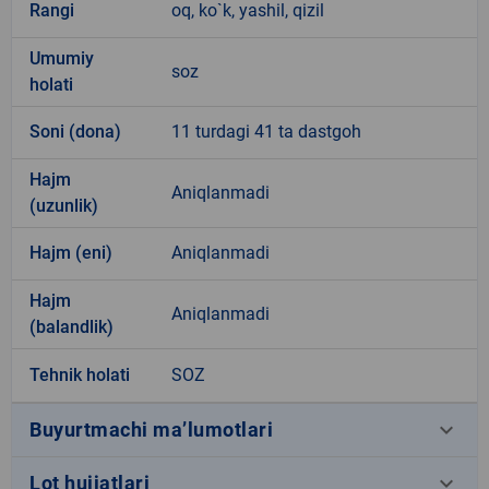
Rangi
oq, ko`k, yashil, qizil
Umumiy
soz
holati
Soni (dona)
11 turdagi 41 ta dastgoh
Hajm
Aniqlanmadi
(uzunlik)
Hajm (eni)
Aniqlanmadi
Hajm
Aniqlanmadi
(balandlik)
Tehnik holati
SOZ
keyboard_arrow_down
Buyurtmachi ma’lumotlari
keyboard_arrow_down
Lot hujjatlari