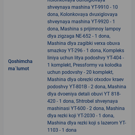
shveynaya mashina YT-9910 - 10
dona, Kolonkovaya dvuxiglovaya
shveynaya mashina YT-9920 - 1
dona, Mashina s prijimnoy lampoy
dlya zigzaga NE-652 - 1 dona,
Mashina dlya zagibki verxa obuva
smazkoy YT-296 - 1 dona, Kompleks
liniya uchun litya podoshvy YT-404 -
Qoshimcha
1 komplekt, Pressformy va kolodka
ma`lumot
uchun podovshy - 20 komplekt,
Mashina dlya obrezki otxodov kraev
podoshvy YT-801B - 2 dona, Mashina
dlya dvoeniya detali obuvi YT 818-
420 - 1 dona, Shtrobel shveynaya
mashinasi YT-600 - 2 dona, Mashina
dlya rezki koji YT-2030 - 1 dona,
Mashina dlya rezki koji s lazerom YT-
1103 - 1 dona