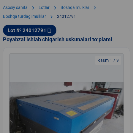
chevron_right
chevron_right
chevron_right
Asosiy sahifa
Lotlar
Boshqa mulklar
chevron_right
Boshqa turdagi mulklar
24012791
Lot № 24012791
content_copy
Poyabzal ishlab chiqarish uskunalari toʻplami
Rasm 1 / 9