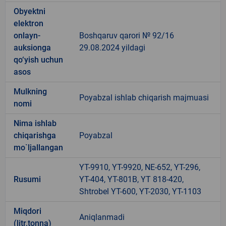
Obyektni
elektron
onlayn-
Boshqaruv qarori № 92/16
auksionga
29.08.2024 yildagi
qo‘yish uchun
asos
Mulkning
Poyabzal ishlab chiqarish majmuasi
nomi
Nima ishlab
chiqarishga
Poyabzal
mo`ljallangan
YT-9910, YT-9920, NE-652, YT-296,
Rusumi
YT-404, YT-801B, YT 818-420,
Shtrobel YT-600, YT-2030, YT-1103
Miqdori
Aniqlanmadi
(litr,tonna)