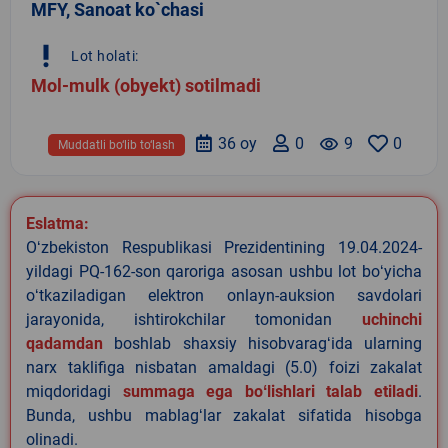
MFY, Sanoat ko`chasi
priority_high
Lot holati:
Mol-mulk (obyekt) sotilmadi
36 oy
0
remove_red_eye
9
0
Muddatli bo‘lib to‘lash
Eslatma:
Oʻzbekiston Respublikasi Prezidentining 19.04.2024-
yildagi PQ-162-son qaroriga asosan ushbu lot boʻyicha
oʻtkaziladigan elektron onlayn-auksion savdolari
jarayonida, ishtirokchilar tomonidan
uchinchi
qadamdan
boshlab shaxsiy hisobvaragʻida ularning
narx taklifiga nisbatan amaldagi (5.0) foizi zakalat
miqdoridagi
summaga ega boʻlishlari talab etiladi
.
Bunda, ushbu mablagʻlar zakalat sifatida hisobga
olinadi.