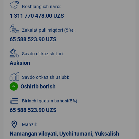
Boshlang‘ich narxi:
1 311 770 478.00 UZS
Zakalat puli miqdori
(5%)
:
65 588 523.90 UZS
Savdo o‘tkazish turi:
Auksion
Savdo o‘tkazish uslubi:
Oshirib borish
format_list_numbered
Birinchi qadam bahosi(5%):
65 588 523.90 UZS
location_on
Manzil:
Namangan viloyati, Uychi tumani, Yuksalish