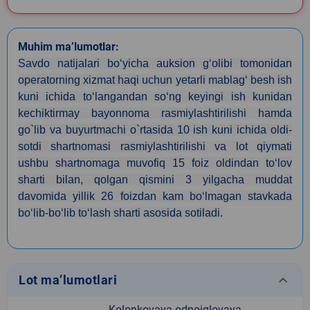
Muhim ma’lumotlar:
Savdo natijalari bo‘yicha auksion g‘olibi tomonidan
operatorning xizmat haqi uchun yetarli mablag‘ besh ish
kuni ichida to‘langandan so‘ng keyingi ish kunidan
kechiktirmay bayonnoma rasmiylashtirilishi hamda
go`lib va buyurtmachi o`rtasida 10 ish kuni ichida oldi-
sotdi shartnomasi rasmiylashtirilishi va lot qiymati
ushbu shartnomaga muvofiq 15 foiz oldindan toʻlov
sharti bilan, qolgan qismini 3 yilgacha muddat
davomida yillik 26 foizdan kam boʻlmagan stavkada
boʻlib-boʻlib toʻlash sharti asosida sotiladi.
keyboard_arrow_down
Lot ma’lumotlari
Kolonkovaya odnoiglovaya