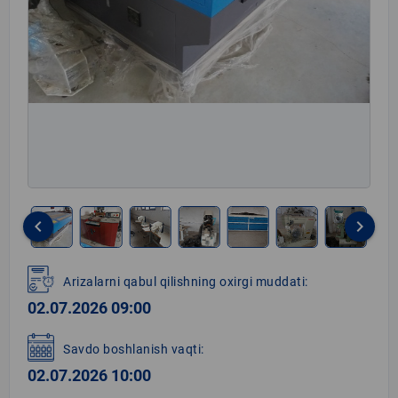
keyboard_arrow_left
keyboard_arrow_right
Item
1
Arizalarni qabul qilishning oxirgi muddati:
of
02.07.2026 09:00
9
Savdo boshlanish vaqti:
02.07.2026 10:00