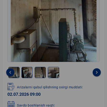
keyboard_arrow_left
keyboard_arrow_right
Item
1
Arizalarni qabul qilishning oxirgi muddati:
of
02.07.2026 09:00
4
Savdo boshlanish vaqti: