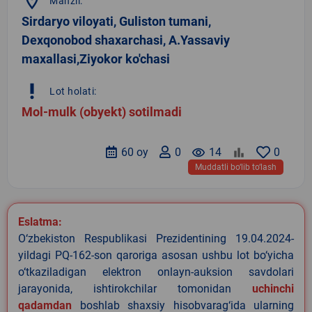
location_on
Manzil:
Sirdaryo viloyati, Guliston tumani,
Dexqonobod shaxarchasi, A.Yassaviy
maxallasi,Ziyokor ko'chasi
priority_high
Lot holati:
Mol-mulk (obyekt) sotilmadi
60 oy
0
remove_red_eye
14
0
Muddatli bo‘lib to‘lash
Eslatma:
O‘zbekiston Respublikasi Prezidentining 19.04.2024-
yildagi PQ-162-son qaroriga asosan ushbu lot bo‘yicha
o‘tkaziladigan elektron onlayn-auksion savdolari
jarayonida, ishtirokchilar tomonidan
uchinchi
qadamdan
boshlab shaxsiy hisobvarag‘ida ularning