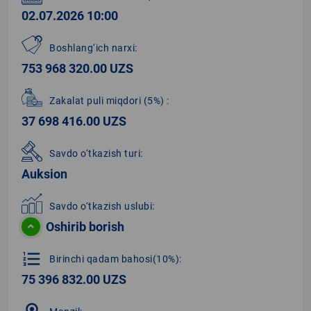
02.07.2026 10:00
Boshlang‘ich narxi:
753 968 320.00 UZS
Zakalat puli miqdori
(5%)
:
37 698 416.00 UZS
Savdo o‘tkazish turi:
Auksion
Savdo o‘tkazish uslubi:
Oshirib borish
format_list_numbered
Birinchi qadam bahosi(10%):
75 396 832.00 UZS