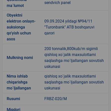
sendvich panel
ma`lumot
Obyektni
elektron onlayn-
09.09.2024 yildagi №94/11
auksionga
''Turonbank" ATB boshqaruvi
qo‘yish uchun
qarori
asos
200 tonnalik,800kub/m sigimli
qishloq xo`jalik maxsulotlarni
Mulkning nomi
saqlashga mo`ljallangan sovutish
uskunasi
Nima ishlab
qishloq xo`jalik maxsulotlarni
chiqarishga
saqlashga mo`ljallangan sovutish
mo`ljallangan
uskunasi
Rusumi
FRBZ-020/M
Miqdori