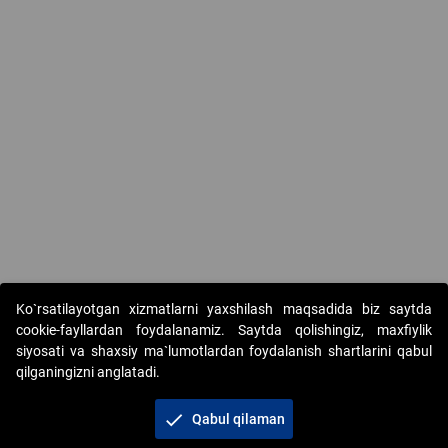
Ko`rsatilayotgan xizmatlarni yaxshilash maqsadida biz saytda
cookie-fayllardan foydalanamiz. Saytda qolishingiz, maxfiylik
siyosati va shaxsiy ma`lumotlardan foydalanish shartlarini qabul
qilganingizni anglatadi.
Copyright © 2017-2026. "Elektron onlayn-auksionlarni
tashkil etish" AJ. Barcha huquqlar himoyalangan
check
Qabul qilaman