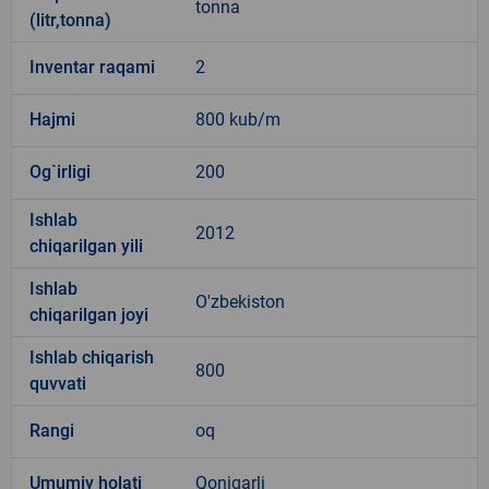
tonna
(litr,tonna)
Inventar raqami
2
Hajmi
800 kub/m
Og`irligi
200
Ishlab
2012
chiqarilgan yili
Ishlab
O'zbekiston
chiqarilgan joyi
Ishlab chiqarish
800
quvvati
Rangi
oq
Umumiy holati
Qoniqarli