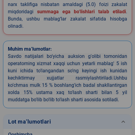
narx taklifiga nisbatan amaldagi (5.0) foizi zakalat
miqdoridagi
summaga ega bo‘lishlari talab etiladi
.
Bunda, ushbu mablag‘lar zakalat sifatida hisobga
olinadi.
Muhim ma’lumotlar:
Savdo natijalari bo'yicha auksion g'olibi tomonidan
operatorning xizmat xaqqi uchun yetarli mablag' 5 ish
kuni ichida to'langandan so'ng keyingi ish kunidan
kechiktirmay xujjatlar rasmiylashtiriladi.Ushbu
ko'chmas mulk 15 % boshlang'ich badal shakllantirgan
xolda 15% ustama xaq to'lash sharti bilan 5 yil
muddatga bo'lib bo'lib to'lash sharti asosida sotiladi.
keyboard_arrow_down
Lot ma’lumotlari
Qoshimcha