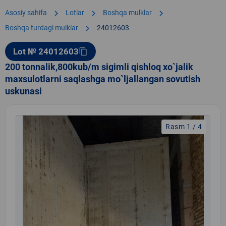
chevron_right
chevron_right
chevron_right
Asosiy sahifa
Lotlar
Boshqa mulklar
chevron_right
Boshqa turdagi mulklar
24012603
Lot № 24012603
content_copy
200 tonnalik,800kub/m sigimli qishloq xo`jalik
maxsulotlarni saqlashga mo`ljallangan sovutish
uskunasi
Rasm 1 / 4