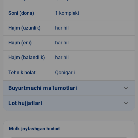
Soni (dona)
1 komplekt
Hajm (uzunlik)
har hil
Hajm (eni)
har hil
Hajm (balandlik)
har hil
Tehnik holati
Qoniqarli
keyboard_arrow_down
Buyurtmachi ma’lumotlari
keyboard_arrow_down
Lot hujjatlari
Mulk joylashgan hudud