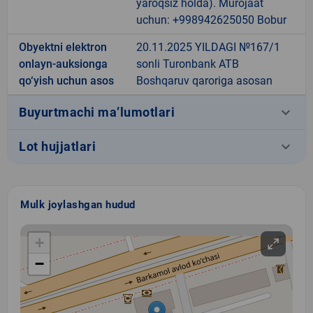
yaroqsiz holda). Murojaat
uchun: +998942625050 Bobur
Obyektni elektron
20.11.2025 YILDAGI №167/1
onlayn-auksionga
sonli Turonbank ATB
qo‘yish uchun asos
Boshqaruv qaroriga asosan
keyboard_arrow_down
Buyurtmachi ma’lumotlari
keyboard_arrow_down
Lot hujjatlari
Mulk joylashgan hudud
+
−