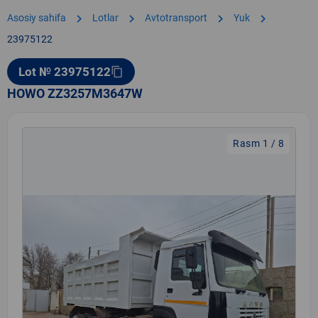
chevron_right
chevron_right
chevron_right
chevron_right
Asosiy sahifa
Lotlar
Avtotransport
Yuk
23975122
Lot № 23975122
content_copy
HOWO ZZ3257M3647W
Rasm 1 / 8