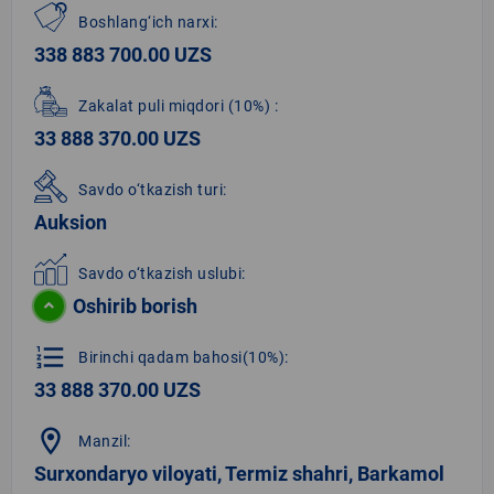
Boshlang‘ich narxi:
338 883 700.00 UZS
Zakalat puli miqdori
(10%)
:
33 888 370.00 UZS
Savdo o‘tkazish turi:
Auksion
Savdo o‘tkazish uslubi:
Oshirib borish
format_list_numbered
Birinchi qadam bahosi(10%):
33 888 370.00 UZS
location_on
Manzil:
Surxondaryo viloyati, Termiz shahri, Barkamol