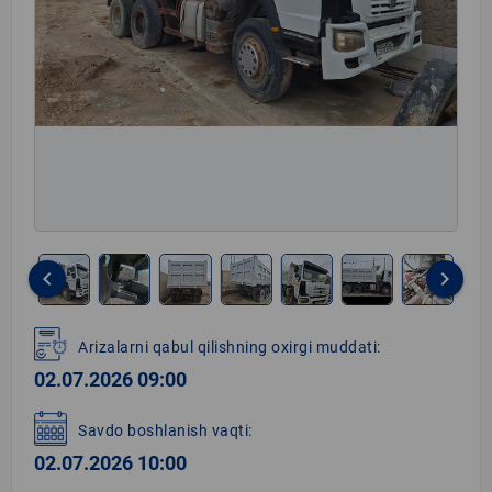
keyboard_arrow_left
keyboard_arrow_right
Item
1
Arizalarni qabul qilishning oxirgi muddati:
of
02.07.2026 09:00
8
Savdo boshlanish vaqti:
02.07.2026 10:00