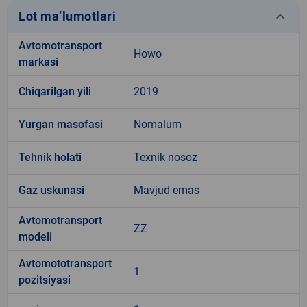
keyboard_arrow_down
Lot ma’lumotlari
Avtomotransport
Howo
markasi
Chiqarilgan yili
2019
Yurgan masofasi
Nomalum
Tehnik holati
Texnik nosoz
Gaz uskunasi
Mavjud emas
Avtomotransport
ZZ
modeli
Avtomototransport
1
pozitsiyasi