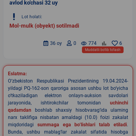
avlod ko'chasi 32 uy
priority_high
Lot holati:
Mol-mulk (obyekt) sotilmadi
36 oy
0
remove_red_eye
774
6
Muddatli bo‘lib to‘lash
Eslatma:
O‘zbekiston Respublikasi Prezidentining 19.04.2024-
yildagi PQ-162-son qaroriga asosan ushbu lot bo‘yicha
o‘tkaziladigan elektron onlayn-auksion savdolari
jarayonida, ishtirokchilar tomonidan
uchinchi
qadamdan
boshlab shaxsiy hisobvarag‘ida ularning
narx taklifiga nisbatan amaldagi (10.0) foizi zakalat
miqdoridagi
summaga ega bo‘lishlari talab etiladi
.
Bunda, ushbu mablag‘lar zakalat sifatida hisobga