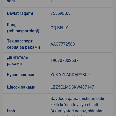
soni
1
Davlat raqami
75559EBA
Rangi
OQ BELIY
(teh.pasportdagi)
Тех.пасспорт
AAG7772588
серия ва раками
Двигатель
190707002637
раками
Кузов раками
YUK YZI AGDAPYBCHI
Шасси раками
LZZ5ELMD3KW407147
Savdoda qatnashishdan oldin
kelib ko‘rish tavsiya etiladi.
Izoh
(Akumlyatori nosoz, shinalari