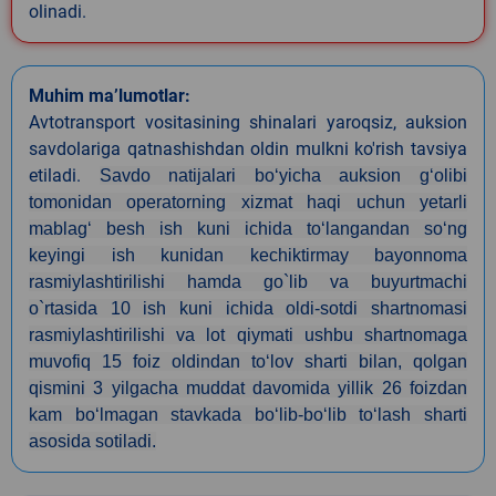
olinadi.
Muhim ma’lumotlar:
Avtotransport vositasining shinalari yaroqsiz, auksion
savdolariga qatnashishdan oldin mulkni ko'rish tavsiya
etiladi.
Savdo natijalari bo‘yicha auksion g‘olibi
tomonidan operatorning xizmat haqi uchun yetarli
mablag‘ besh ish kuni ichida to‘langandan so‘ng
keyingi ish kunidan kechiktirmay bayonnoma
rasmiylashtirilishi hamda go`lib va buyurtmachi
o`rtasida 10 ish kuni ichida oldi-sotdi shartnomasi
rasmiylashtirilishi va lot qiymati ushbu shartnomaga
muvofiq 15 foiz oldindan toʻlov sharti bilan, qolgan
qismini 3 yilgacha muddat davomida yillik 26 foizdan
kam boʻlmagan stavkada boʻlib-boʻlib toʻlash sharti
asosida sotiladi.