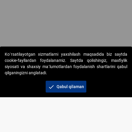
Ko`rsatilayotgan xizmatlarni yaxshilash maqsadida biz saytda
cookie-fayllardan foydalanamiz. Saytda qolishingiz, maxfiylik
siyosati va shaxsiy ma`lumotlardan foydalanish shartlarini qabul
qilganingizni anglatadi.
Copyright © 2017-2026. "Elektron onlayn-auksionlarni
tashkil etish" AJ. Barcha huquqlar himoyalangan
check
Qabul qilaman
To‘lov usullari