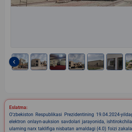
keyboard_arrow_left
Item
1
of
7
Eslatma:
O‘zbekiston Respublikasi Prezidentining 19.04.2024-yild
elektron onlayn-auksion savdolari jarayonida, ishtirokchi
ularning narx taklifiga nisbatan amaldagi (4.0) foizi zaka