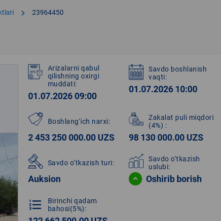
chevron_right
tlari
23964450
Arizalarni qabul
Savdo boshlanish
qilishning oxirgi
vaqti:
muddati:
01.07.2026 10:00
01.07.2026 09:00
Zakalat puli miqdori
Boshlang‘ich narxi:
(4%)
:
2 453 250 000.00 UZS
98 130 000.00 UZS
Savdo o‘tkazish
Savdo o‘tkazish turi:
uslubi:
Auksion
Oshirib borish
Birinchi qadam
format_list_numbered
bahosi(5%):
122 662 500.00 UZS