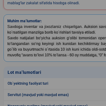
mablag‘lar zakalat sifatida hisobga olinadi.
Muhim ma’lumotlar:
Auksion savd
Savdoga inventar va jixozlarsiz chiqarilgan.
ko`rsatilgan manzilga borib ko`rishlari tavsiya etiladi.
Savdo natijalari bo‘yicha auksion g‘olibi tomonidan ope
to‘langandan so‘ng keyingi ish kunidan kechiktirmay 
go`lib va buyurtmachi o`rtasida 10 ish kuni ichida oldi-sot
muvofiq “avans to’lovi 10% to’lansa - 60 oy muddatga, “0” f
Lot ma’lumotlari
Ob`yektning faoliyat turi
Servitut (mavjud yoki mavjud emas)