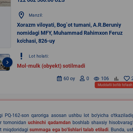
location_on
Manzil:
Xorazm viloyati, Bog`ot tumani, A.R.Beruniy
nomidagi MFY, Muhammad Rahimxon Feruz
ko'chasi, 826-uy
priority_high
Lot holati:
keyboard_arrow_right
Mol-mulk (obyekt) sotilmadi
60 oy
0
remove_red_eye
106
Muddatli bo‘lib to‘lash
agi PQ-162-son qaroriga asosan ushbu lot bo‘yicha o‘tkazilad
lar tomonidan
uchinchi qadamdan
boshlab shaxsiy hisobvarag‘
lat miqdoridagi
summaga ega bo‘lishlari talab etiladi
. Bunda, u