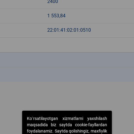
2400
1 553,84
22:01:41:02:01:0510
k
k
Ko`rsatilayotgan xizmatlarni yaxshilash
maqsadida biz saytda cookie-fayllardan
foydalanamiz. Saytda qolishingiz, maxfiylik