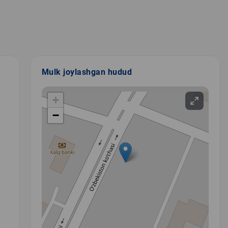
Mulk joylashgan hudud
+
−