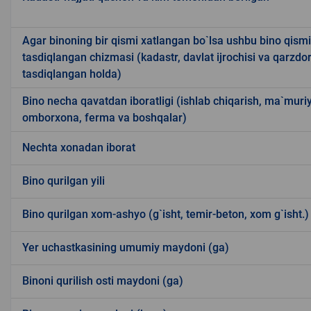
Agar binoning bir qismi xatlangan bo`lsa ushbu bino qism
tasdiqlangan chizmasi (kadastr, davlat ijrochisi va qarzdor 
tasdiqlangan holda)
Bino necha qavatdan iboratligi (ishlab chiqarish, ma`muriy
omborxona, ferma va boshqalar)
Nechta xonadan iborat
Bino qurilgan yili
Bino qurilgan xom-ashyo (g`isht, temir-beton, xom g`isht.)
Yer uchastkasining umumiy maydoni (ga)
Binoni qurilish osti maydoni (ga)