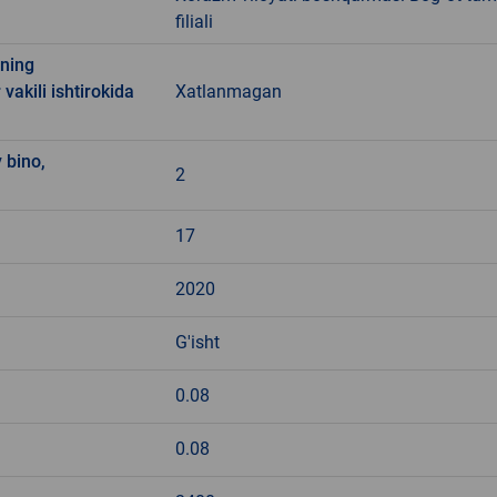
filiali
ining
vakili ishtirokida
Xatlanmagan
 bino,
2
17
2020
G'isht
0.08
0.08