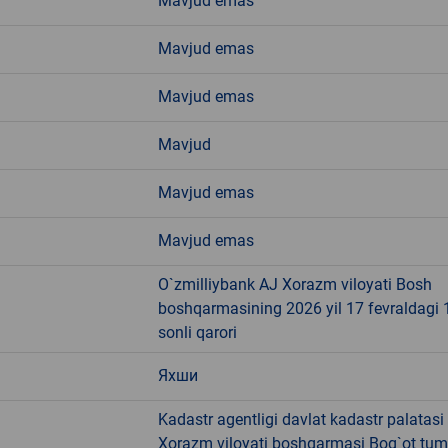
Mavjud emas
Mavjud emas
Mavjud emas
Mavjud
Mavjud emas
Mavjud emas
O`zmilliybank AJ Xorazm viloyati Bosh
boshqarmasining 2026 yil 17 fevraldagi 
sonli qarori
Яхши
Kadastr agentligi davlat kadastr palatasi
Xorazm viloyati boshqarmasi Bog`ot tu