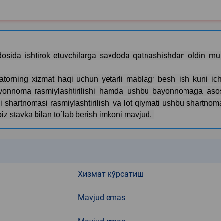
osida ishtirok etuvchilarga savdoda qatnashishdan oldin mul
ratorning xizmat haqi uchun yetarli mablag‘ besh ish kuni ic
bayonnoma rasmiylashtirilishi hamda ushbu bayonnomaga aso
di shartnomasi rasmiylashtirilishi va lot qiymati ushbu shartno
oiz stavka bilan to`lab berish imkoni mavjud.
k
Хизмат кўрсатиш
Mavjud emas