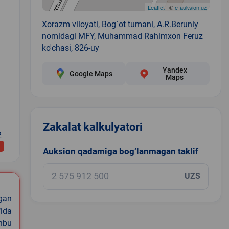
Leaflet
| ©
e-auksion.uz
Xorazm viloyati, Bog`ot tumani, A.R.Beruniy
nomidagi MFY, Muhammad Rahimxon Feruz
ko'chasi, 826-uy
Yandex
Google Maps
Maps
Zakalat kalkulyatori
2
Auksion qadamiga bog‘lanmagan taklif
UZS
igan
ida
shbu