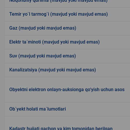
Noqonuniy qurilma (mavjud yoki mavjud emas)
Temir yo`l tarmog`i (mavjud yoki mavjud emas)
Gaz (mavjud yoki mavjud emas)
Elektr ta`minoti (mavjud yoki mavjud emas)
Suv (mavjud yoki mavjud emas)
Kanalizatsiya (mavjud yoki mavjud emas)
Obyektni elektron onlayn-auksionga qo‘yish uchun asos
Ob`yekt holati ma`lumotlari
Kadastr hujjati qachon va kim tomonidan berilgan