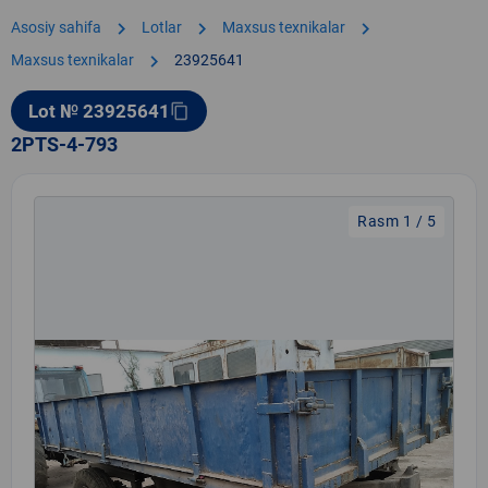
chevron_right
chevron_right
chevron_right
Asosiy sahifa
Lotlar
Maxsus texnikalar
chevron_right
Maxsus texnikalar
23925641
Lot № 23925641
content_copy
2PTS-4-793
Rasm 1 / 5