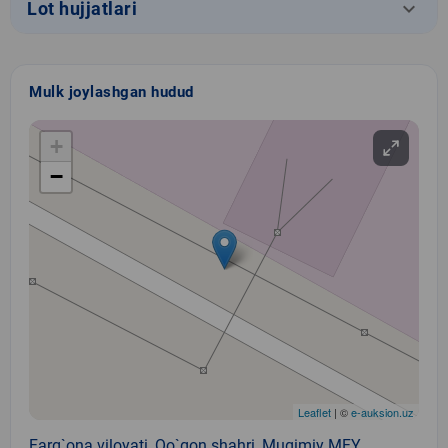
keyboard_arrow_down
Lot hujjatlari
Mulk joylashgan hudud
+
−
Leaflet
| ©
e-auksion.uz
Farg`ona viloyati, Qo`qon shahri, Muqimiy MFY,