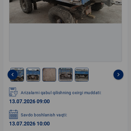
keyboard_arrow_left
keyboard_arrow_right
Item
1
Arizalarni qabul qilishning oxirgi muddati:
of
13.07.2026 09:00
5
Savdo boshlanish vaqti:
13.07.2026 10:00