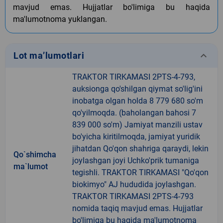
mavjud emas. Hujjatlar bo'limiga bu haqida
ma'lumotnoma yuklangan.
keyboard_arrow_down
Lot ma’lumotlari
TRAKTOR TIRKAMASI 2PTS-4-793,
auksionga qo'shilgan qiymat so'lig'ini
inobatga olgan holda 8 779 680 so'm
qo'yilmoqda. (baholangan bahosi 7
839 000 so'm) Jamiyat manzili ustav
bo'yicha kiritilmoqda, jamiyat yuridik
jihatdan Qo'qon shahriga qaraydi, lekin
Qo`shimcha
joylashgan joyi Uchko'prik tumaniga
ma`lumot
tegishli. TRAKTOR TIRKAMASI "Qo'qon
biokimyo" AJ hududida joylashgan.
TRAKTOR TIRKAMASI 2PTS-4-793
nomida taqiq mavjud emas. Hujjatlar
bo'limiga bu haqida ma'lumotnoma