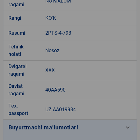
NO'MALUM
raqami
Rangi
KO'K
Rusumi
2PTS-4-793
Tehnik
Nosoz
holati
Dvigatel
XXX
raqami
Davlat
40AA590
raqami
Tex.
UZ-AA019984
passport
keyboard_arrow_down
Buyurtmachi ma’lumotlari