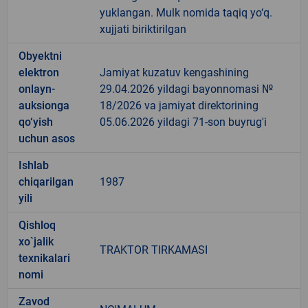
yuklangan. Mulk nomida taqiq yo‘q.
xujjati biriktirilgan
Obyektni
elektron
Jamiyat kuzatuv kengashining
onlayn-
29.04.2026 yildagi bayonnomasi №
auksionga
18/2026 va jamiyat direktorining
qo‘yish
05.06.2026 yildagi 71-son buyrug'i
uchun asos
Ishlab
chiqarilgan
1987
yili
Qishloq
xo`jalik
TRAKTOR TIRKAMASI
texnikalari
nomi
Zavod