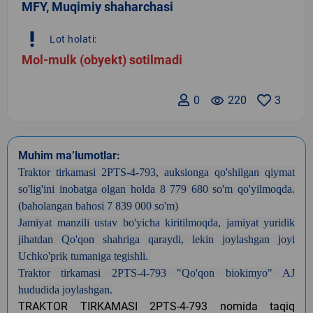
MFY, Muqimiy shaharchasi
priority_high
Lot holati:
Mol-mulk (obyekt) sotilmadi
0
remove_red_eye
220
3
Muhim ma’lumotlar:
Traktor tirkamasi 2PTS-4-793, auksionga qo'shilgan qiymat
so'lig'ini inobatga olgan holda 8 779 680 so'm qo'yilmoqda.
(baholangan bahosi 7 839 000 so'm)
Jamiyat manzili ustav bo'yicha kiritilmoqda, jamiyat yuridik
jihatdan Qo'qon shahriga qaraydi, lekin joylashgan joyi
Uchko'prik tumaniga tegishli.
Traktor tirkamasi 2PTS-4-793 "Qo'qon biokimyo" AJ
hududida joylashgan.
TRAKTOR TIRKAMASI 2PTS-4-793 nomida taqiq