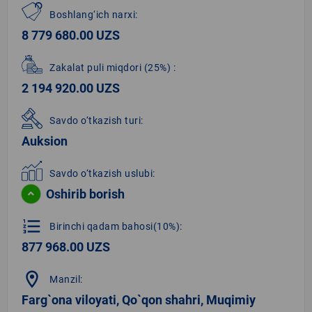
Boshlang‘ich narxi:
8 779 680.00 UZS
Zakalat puli miqdori
(25%)
:
2 194 920.00 UZS
Savdo o‘tkazish turi:
Auksion
Savdo o‘tkazish uslubi:
Oshirib borish
format_list_numbered
Birinchi qadam bahosi(10%):
877 968.00 UZS
location_on
Manzil:
Farg`ona viloyati, Qo`qon shahri, Muqimiy