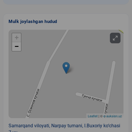
Mulk joylashgan hudud
+
−
Leaflet
| ©
e-auksion.uz
Samarqand viloyati, Narpay tumani, I.Buxoriy ko‘chasi