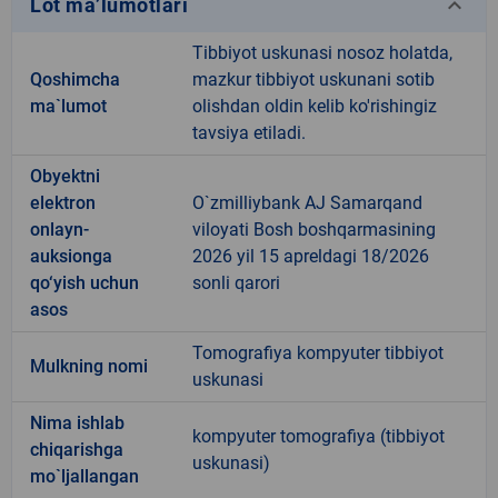
keyboard_arrow_down
Lot ma’lumotlari
Tibbiyot uskunasi nosoz holatda,
Qoshimcha
mazkur tibbiyot uskunani sotib
ma`lumot
olishdan oldin kelib ko'rishingiz
tavsiya etiladi.
Obyektni
elektron
O`zmilliybank AJ Samarqand
onlayn-
viloyati Bosh boshqarmasining
auksionga
2026 yil 15 apreldagi 18/2026
qo‘yish uchun
sonli qarori
asos
Tomografiya kompyuter tibbiyot
Mulkning nomi
uskunasi
Nima ishlab
kompyuter tomografiya (tibbiyot
chiqarishga
uskunasi)
mo`ljallangan