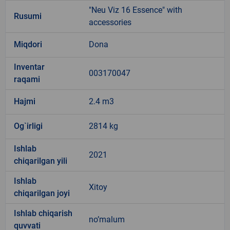
"Neu Viz 16 Essence" with
Rusumi
accessories
Miqdori
Dona
Inventar
003170047
raqami
Hajmi
2.4 m3
Og`irligi
2814 kg
Ishlab
2021
chiqarilgan yili
Ishlab
Xitoy
chiqarilgan joyi
Ishlab chiqarish
no’malum
quvvati