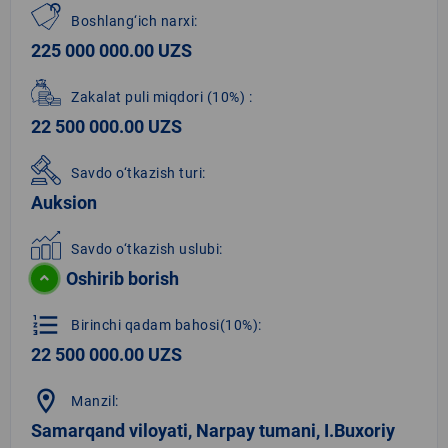
Boshlang‘ich narxi:
225 000 000.00 UZS
Zakalat puli miqdori
(10%)
:
22 500 000.00 UZS
Savdo o‘tkazish turi:
Auksion
Savdo o‘tkazish uslubi:
Oshirib borish
format_list_numbered
Birinchi qadam bahosi(10%):
22 500 000.00 UZS
location_on
Manzil:
Samarqand viloyati, Narpay tumani, I.Buxoriy