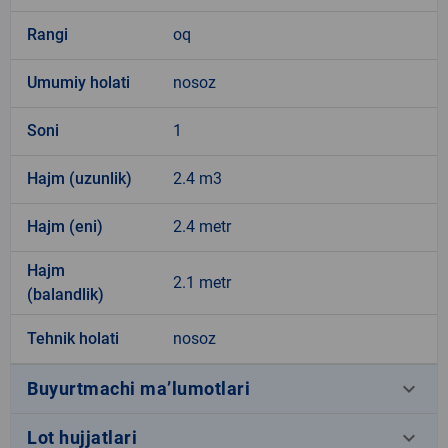
Rangi
oq
Umumiy holati
nosoz
Soni
1
Hajm (uzunlik)
2.4 m3
Hajm (eni)
2.4 metr
Hajm
2.1 metr
(balandlik)
Tehnik holati
nosoz
keyboard_arrow_down
Buyurtmachi ma’lumotlari
keyboard_arrow_down
Lot hujjatlari