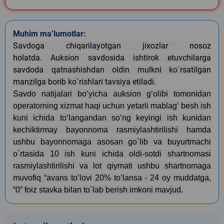
Muhim ma’lumotlar:
Savdoga chiqarilayotgan jixozlar nosoz
holatda.
Auksion savdosida ishtirok etuvchilarga
savdoda qatnashishdan oldin mulkni ko`rsatilgan
manzilga borib ko`rishlari tavsiya etiladi.
Savdo natijalari bo‘yicha auksion g‘olibi tomonidan
operatorning xizmat haqi uchun yetarli mablag‘ besh ish
kuni ichida to‘langandan so‘ng keyingi ish kunidan
kechiktirmay bayonnoma rasmiylashtirilishi hamda
ushbu bayonnomaga asosan go`lib va buyurtmachi
o`rtasida 10 ish kuni ichida oldi-sotdi shartnomasi
rasmiylashtirilishi va lot qiymati ushbu shartnomaga
muvofiq “avans to’lovi 20% to’lansa - 24 oy muddatga,
“0” foiz stavka bilan to`lab berish imkoni mavjud.