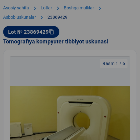
chevron_right
chevron_right
chevron_right
Asosiy sahifa
Lotlar
Boshqa mulklar
chevron_right
Asbob uskunalar
23869429
Lot № 23869429
content_copy
Tomografiya kompyuter tibbiyot uskunasi
Rasm 1 / 6