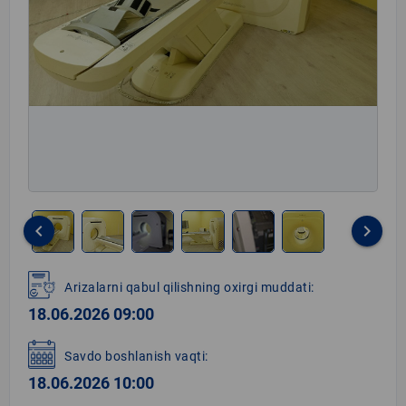
keyboard_arrow_left
keyboard_arrow_right
Item
1
Arizalarni qabul qilishning oxirgi muddati:
of
18.06.2026 09:00
6
Savdo boshlanish vaqti:
18.06.2026 10:00