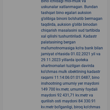
Bino ichidagi mol-mulk va
uskunalar xatlanmagan. Bundan
tashqari bino egalari auksion
g’olibiga binoni bo’shatib bermagan
taqdirda, auksion g’olibi binodan
chiqarish masalasini sud tartibida
xal qilishi tushuntiriladi. Kadastr
palatasining bergan
ma’lumotnomasiga ko’ra bank bilan
jamiyat o‘rtasida 01.02.2021 yil va
29.11.2023 yillarda ipoteka
shartnomalari tuzilgan davirda
ko’chmas mulk obektining kadastr
raqami 11:14:06:01:01:0487, bino
inshootning umumiy yer maydoni
149 700 kv.metr, umumiy foydali
maydoni 92 431,71 kv.metr va
qurilish osti maydoni 84 330.91
kv.metr bo’lganligi, biroq ko’chmas