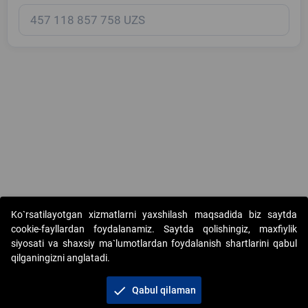
Copyright © 2017-2026. "Elektron onlayn-auksionlarni tashkil etish"
Ko`rsatilayotgan xizmatlarni yaxshilash maqsadida biz saytda
AJ. Barcha huquqlar himoyalangan
cookie-fayllardan foydalanamiz. Saytda qolishingiz, maxfiylik
siyosati va shaxsiy ma`lumotlardan foydalanish shartlarini qabul
qilganingizni anglatadi.
check
Qabul qilaman
+998 71 202-21-11