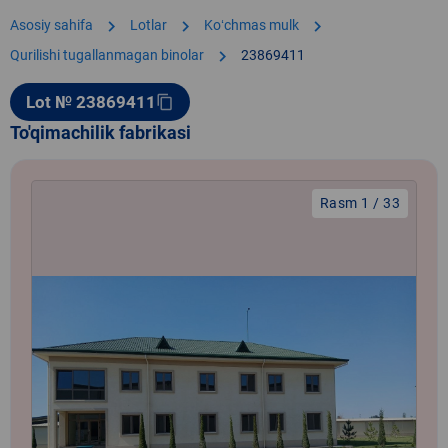
chevron_right
chevron_right
chevron_right
Asosiy sahifa
Lotlar
Koʻchmas mulk
chevron_right
Qurilishi tugallanmagan binolar
23869411
Lot № 23869411
content_copy
To'qimachilik fabrikasi
Rasm 1 / 33