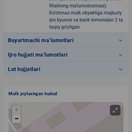
filialining ma’lumotnomasi).
Ko‘chmas mulk obyektiga majburiy
ijro byurosi va bank tomonidan 2 ta
taqiq qo’yilgan.
keyboard_arrow_down
Buyurtmachi ma’lumotlari
keyboard_arrow_down
Ijro hujjati ma’lumotlari
keyboard_arrow_down
Lot hujjatlari
Mulk joylashgan hudud
+
−