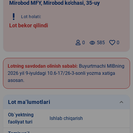
Mirobod MFY, Mirobod ko'chasi, 35-uy
priority_high
Lot holati:
Lot bekor qilindi
0
remove_red_eye
585
0
Lotning savdodan olinish sababi:
Buyurtmachi MIBning
2026 yil 9-iyuldagi 10.6-17/26-3-sonli yozma xatiga
asosan.
keyboard_arrow_down
Lot ma’lumotlari
Ob`yektning
Ishlab chiqarish
faoliyat turi