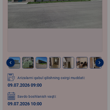
keyboard_arrow_left
keyboard_arrow_right
Item
1
Arizalarni qabul qilishning oxirgi muddati:
of
09.07.2026 09:00
33
Savdo boshlanish vaqti:
09.07.2026 10:00