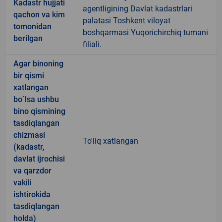
Kadastr hujjati
agentligining Davlat kadastrlari
qachon va kim
palatasi Toshkent viloyat
tomonidan
boshqarmasi Yuqorichirchiq tumani
berilgan
filiali.
Agar binoning
bir qismi
xatlangan
bo`lsa ushbu
bino qismining
tasdiqlangan
chizmasi
To'liq xatlangan
(kadastr,
davlat ijrochisi
va qarzdor
vakili
ishtirokida
tasdiqlangan
holda)