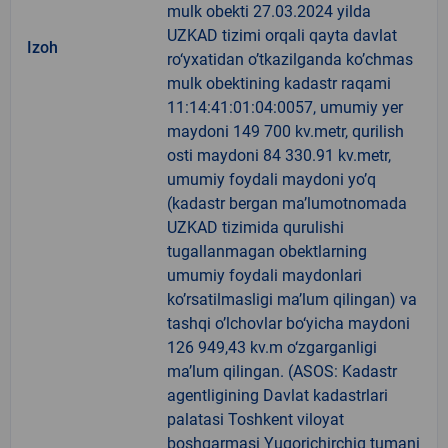
mulk obekti 27.03.2024 yilda
UZKAD tizimi orqali qayta davlat
Izoh
ro‘yxatidan o’tkazilganda ko’chmas
mulk obektining kadastr raqami
11:14:41:01:04:0057, umumiy yer
maydoni 149 700 kv.metr, qurilish
osti maydoni 84 330.91 kv.metr,
umumiy foydali maydoni yo’q
(kadastr bergan ma’lumotnomada
UZKAD tizimida qurulishi
tugallanmagan obektlarning
umumiy foydali maydonlari
ko’rsatilmasligi ma’lum qilingan) va
tashqi o’lchovlar bo‘yicha maydoni
126 949,43 kv.m o‘zgarganligi
ma’lum qilingan. (ASOS: Kadastr
agentligining Davlat kadastrlari
palatasi Toshkent viloyat
boshqarmasi Yuqorichirchiq tumani