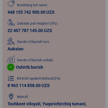
Boshlang‘ich narxi:
448 155 742 900.00 UZS
Zakalat puli miqdori
(5%)
:
22 407 787 145.00 UZS
Savdo o‘tkazish turi:
Auksion
Savdo o‘tkazish uslubi:
Oshirib borish
format_list_numbered
Birinchi qadam bahosi(2%):
8 963 114 858.00 UZS
location_on
Manzil:
Toshkent viloyati, Yuqorichirchiq tumani,