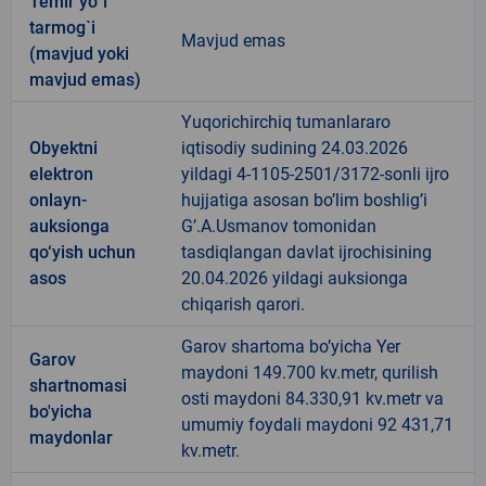
Temir yo`l
tarmog`i
Mavjud emas
(mavjud yoki
mavjud emas)
Yuqorichirchiq tumanlararo
Obyektni
iqtisodiy sudining 24.03.2026
elektron
yildagi 4-1105-2501/3172-sonli ijro
onlayn-
hujjatiga asosan bo’lim boshlig’i
auksionga
G’.A.Usmanov tomonidan
qo‘yish uchun
tasdiqlangan davlat ijrochisining
asos
20.04.2026 yildagi auksionga
chiqarish qarori.
Garov shartoma bo’yicha Yer
Garov
maydoni 149.700 kv.metr, qurilish
shartnomasi
osti maydoni 84.330,91 kv.metr va
bo'yicha
umumiy foydali maydoni 92 431,71
maydonlar
kv.metr.