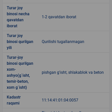
Turar joy
binosi necha
1-2 qavatdan iborat
qavatdan
iborat
Turar joy
binosi qurilgan
Qurilishi tugallanmagan
yili
Turar-joy
binosi qurilgan
xom-
pishgan g'isht, shlakablok va beton
ashyo(g`isht,
temir-beton,
xom g`isht)
Kadastr
11:14:41:01:04:0057
raqami