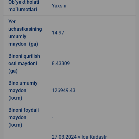
Ob`yekt holati
Yaxshi
ma`lumotlari
Yer
uchastkasining
14.97
umumiy
maydoni (ga)
Binoni qurilish
osti maydoni
8.43309
(ga)
Bino umumiy
maydoni
126949.43
(kv.m)
Binoni foydali
maydoni
-
(kv.m)
27.03.2024 yilda Kadastr