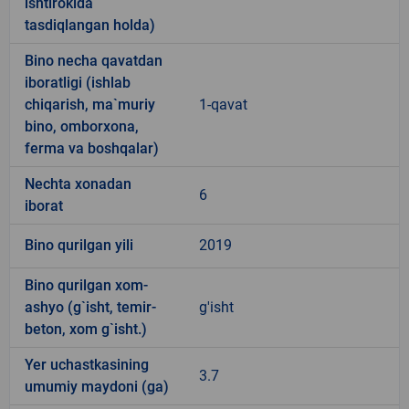
ishtirokida
tasdiqlangan holda)
Bino necha qavatdan
iboratligi (ishlab
chiqarish, ma`muriy
1-qavat
bino, omborxona,
ferma va boshqalar)
Nechta xonadan
6
iborat
Bino qurilgan yili
2019
Bino qurilgan xom-
ashyo (g`isht, temir-
g'isht
beton, xom g`isht.)
Yer uchastkasining
3.7
umumiy maydoni (ga)