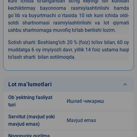
kuni ichida to‘langandan so‘ng keyingi ish kunidan
kechiktirmay bayonnoma rasmiylashtirilishi hamda
go`lib va buyurtmachi o`rtasida 10 ish kuni ichida oldi-
sotdi shartnomasi rasmiylashtirilishi va lot qiymati
ushbu shartnomaga muvofiq to'lab berilishi lozim.
Sotish sharti: Boshlang'ich 20 % (foiz) to'lov bilan, 60 oy
muddatga 6 oy imyiyozli davr, yillik 14 foiz ustama haqi
to'lash sharti bilan sotilmoqda.
keyboard_arrow_down
Lot ma’lumotlari
Ob`yektning faoliyat
Ишлаб чикариш
turi
Servitut (mavjud yoki
Mavjud emas
mavjud emas)
Noqonuniy qurilma