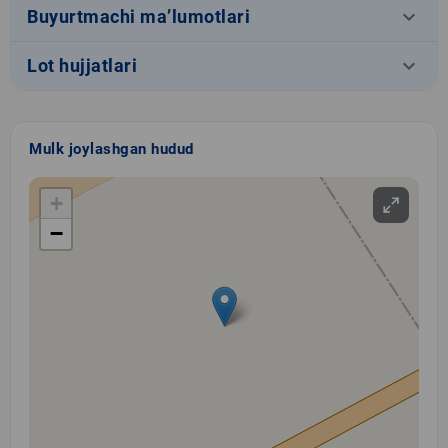
keyboard_arrow_down
Buyurtmachi ma’lumotlari
keyboard_arrow_down
Lot hujjatlari
Mulk joylashgan hudud
+
−