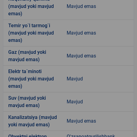
(mavjud yoki mavjud
Mavjud emas
emas)
Temir yo`l tarmog`i
(mavjud yoki mavjud
Mavjud emas
emas)
Gaz (mavjud yoki
Mavjud emas
mavjud emas)
Elektr ta`minoti
(mavjud yoki mavjud
Mavjud
emas)
Suv (mavjud yoki
Mavjud
mavjud emas)
Kanalizatsiya (mavjud
Mavjud emas
yoki mavjud emas)
Obyektni elektron
O'zsanoatqurilishbank