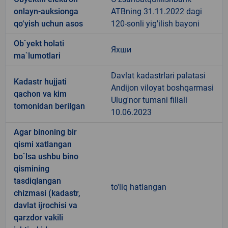
onlayn-auksionga
ATBning 31.11.2022 dagi
qo‘yish uchun asos
120-sonli yig'ilish bayoni
Ob`yekt holati
Яхши
ma`lumotlari
Davlat kadastrlari palatasi
Kadastr hujjati
Andijon viloyat boshqarmasi
qachon va kim
Ulug'nor tumani filiali
tomonidan berilgan
10.06.2023
Agar binoning bir
qismi xatlangan
bo`lsa ushbu bino
qismining
tasdiqlangan
to'liq hatlangan
chizmasi (kadastr,
davlat ijrochisi va
qarzdor vakili