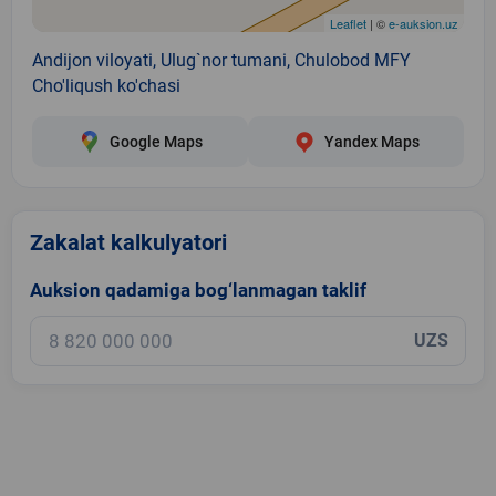
Leaflet
| ©
e-auksion.uz
Andijon viloyati, Ulug`nor tumani, Chulobod MFY
Cho'liqush ko'chasi
Google Maps
Yandex Maps
Zakalat kalkulyatori
Auksion qadamiga bog‘lanmagan taklif
UZS