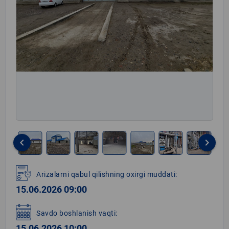
keyboard_arrow_left
keyboard_arrow_right
Item
1
Arizalarni qabul qilishning oxirgi muddati:
of
15.06.2026 09:00
11
Savdo boshlanish vaqti:
15.06.2026 10:00