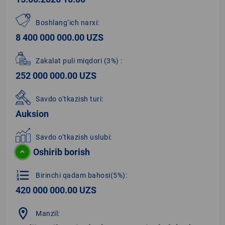
Boshlang‘ich narxi:
8 400 000 000.00 UZS
Zakalat puli miqdori
(3%)
:
252 000 000.00 UZS
Savdo o‘tkazish turi:
Auksion
Savdo o‘tkazish uslubi:
Oshirib borish
format_list_numbered
Birinchi qadam bahosi(5%):
420 000 000.00 UZS
location_on
Manzil: