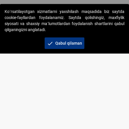
Ko`rsatilayotgan xizmatlarni yaxshilash maqsadida biz saytda
cookie-fayllardan foydalanamiz. Saytda qolishingiz, maxfiylik
siyosati va shaxsiy ma`lumotlardan foydalanish shartlarini qabul
qilganingizni anglatadi.
Copyright © 2017-2026. "Elektron onlayn-auksionlarni
tashkil etish" AJ. Barcha huquqlar himoyalangan
check
Qabul qilaman
To‘lov usullari
Bog‘lanish