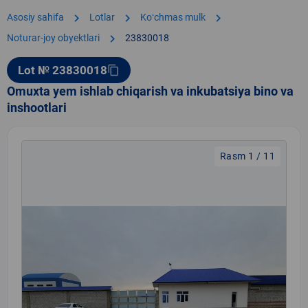
chevron_right
chevron_right
chevron_right
Asosiy sahifa
Lotlar
Koʻchmas mulk
chevron_right
Noturar-joy obyektlari
23830018
Lot № 23830018
content_copy
Omuxta yem ishlab chiqarish va inkubatsiya bino va
inshootlari
Rasm 1 / 11