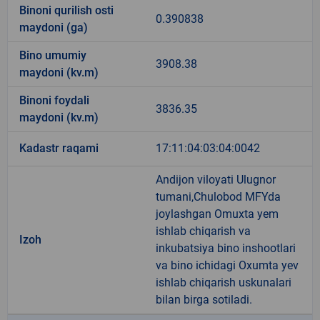
Binoni qurilish osti
0.390838
maydoni (ga)
Bino umumiy
3908.38
maydoni (kv.m)
Binoni foydali
3836.35
maydoni (kv.m)
Kadastr raqami
17:11:04:03:04:0042
Andijon viloyati Ulugnor
tumani,Chulobod MFYda
joylashgan Omuxta yem
ishlab chiqarish va
Izoh
inkubatsiya bino inshootlari
va bino ichidagi Oxumta yev
ishlab chiqarish uskunalari
bilan birga sotiladi.