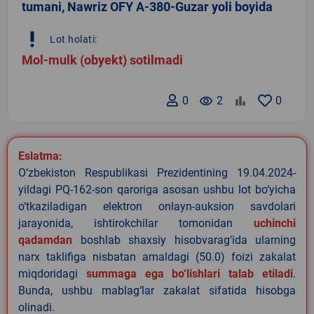
tumani, Nawriz OFY A-380-Guzar yoli boyida
priority_high
Lot holati:
Mol-mulk (obyekt) sotilmadi
0
remove_red_eye
2
0
Eslatma:
O‘zbekiston Respublikasi Prezidentining 19.04.2024-
yildagi PQ-162-son qaroriga asosan ushbu lot bo‘yicha
o‘tkaziladigan elektron onlayn-auksion savdolari
jarayonida, ishtirokchilar tomonidan
uchinchi
qadamdan
boshlab shaxsiy hisobvarag‘ida ularning
narx taklifiga nisbatan amaldagi (50.0) foizi zakalat
miqdoridagi
summaga ega bo‘lishlari talab etiladi
.
Bunda, ushbu mablag‘lar zakalat sifatida hisobga
olinadi.