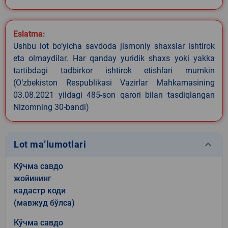
Eslatma:
Ushbu lot bo‘yicha savdoda jismoniy shaxslar ishtirok
eta olmaydilar. Har qanday yuridik shaxs yoki yakka
tartibdagi tadbirkor ishtirok etishlari mumkin
(O‘zbekiston Respublikasi Vazirlar Mahkamasining
03.08.2021 yildagi 485-son qarori bilan tasdiqlangan
Nizomning 30-bandi)
keyboard_arrow_down
Lot ma’lumotlari
Кўчма савдо
жойининг
кадастр коди
(мавжуд бўлса)
Кўчма савдо