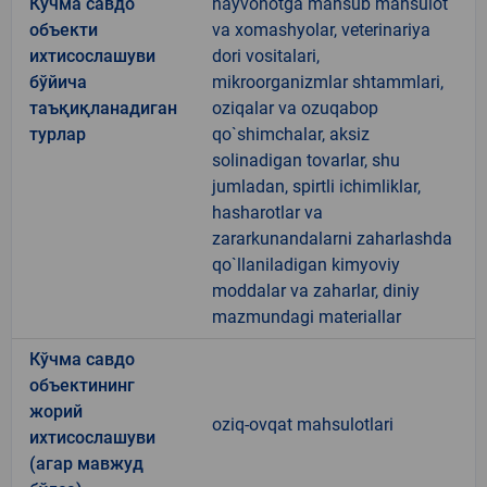
Кўчма савдо
hayvonotga mansub mahsulot
объекти
va xomashyolar, veterinariya
ихтисослашуви
dori vositalari,
бўйича
mikroorganizmlar shtammlari,
таъқиқланадиган
oziqalar va ozuqabop
турлар
qo`shimchalar, aksiz
solinadigan tovarlar, shu
jumladan, spirtli ichimliklar,
hasharotlar va
zararkunandalarni zaharlashda
qo`llaniladigan kimyoviy
moddalar va zaharlar, diniy
mazmundagi materiallar
Кўчма савдо
объектининг
жорий
oziq-ovqat mahsulotlari
ихтисослашуви
(агар мавжуд