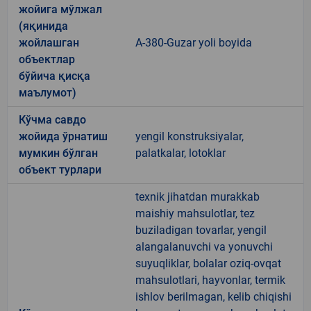
жойига мўлжал
(яқинида
жойлашган
A-380-Guzar yoli boyida
объектлар
бўйича қисқа
маълумот)
Кўчма савдо
жойида ўрнатиш
yengil konstruksiyalar,
мумкин бўлган
palatkalar, lotoklar
объект турлари
texnik jihatdan murakkab
maishiy mahsulotlar, tez
buziladigan tovarlar, yengil
alangalanuvchi va yonuvchi
suyuqliklar, bolalar oziq-ovqat
mahsulotlari, hayvonlar, termik
ishlov berilmagan, kelib chiqishi