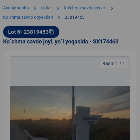
chevron_right
chevron_right
chevron_right
Asosiy sahifa
Lotlar
Koʻchma savdo joylari
chevron_right
Koʻchma savdo obyektlari
23819453
Lot № 23819453
content_copy
Ko`chma savdo joyi, yo`l yoqasida - SX174460
Rasm 1 / 1