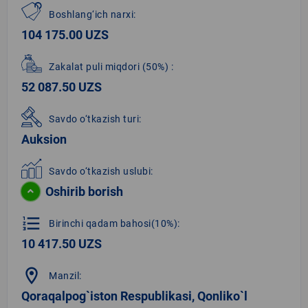
Boshlang‘ich narxi:
104 175.00 UZS
Zakalat puli miqdori
(50%)
:
52 087.50 UZS
Savdo o‘tkazish turi:
Auksion
Savdo o‘tkazish uslubi:
Oshirib borish
format_list_numbered
Birinchi qadam bahosi(10%):
10 417.50 UZS
location_on
Manzil:
Qoraqalpog`iston Respublikasi, Qonliko`l