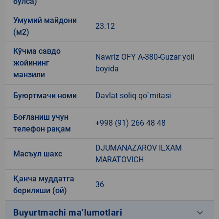
бўлса)
Умумий майдони
23.12
(м2)
Кўчма савдо
Nawriz OFY A-380-Guzar yoli
жойининг
boyida
манзили
Буюртмачи номи
Davlat soliq qo`mitasi
Боғланиш учун
+998 (91) 266 48 48
телефон рақам
DJUMANAZAROV ILXAM
Масъул шахс
MARATOVICH
Қанча муддатга
36
берилиши (ой)
keyboard_arrow_down
Buyurtmachi ma’lumotlari