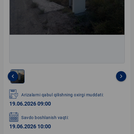
keyboard_arrow_left
keyboard_arrow_right
Item
1
Arizalarni qabul qilishning oxirgi muddati:
of
19.06.2026 09:00
1
Savdo boshlanish vaqti:
19.06.2026 10:00