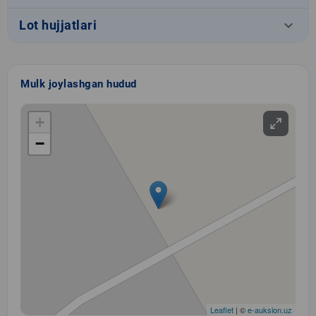
keyboard_arrow_down
Lot hujjatlari
Mulk joylashgan hudud
+
−
Leaflet
| ©
e-auksion.uz