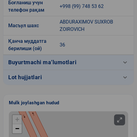
Боғланиш учун
+998 (99) 748 53 62
телефон рақам
ABDURAXIMOV SUXROB
Масъул шахс
ZOIROVICH
Қанча муддатга
36
берилиши (ой)
keyboard_arrow_down
Buyurtmachi ma’lumotlari
keyboard_arrow_down
Lot hujjatlari
Mulk joylashgan hudud
+
−