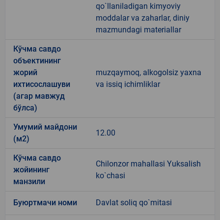
qo`llaniladigan kimyoviy
moddalar va zaharlar, diniy
mazmundagi materiallar
Кўчма савдо
объектининг
жорий
muzqaymoq, alkogolsiz yaxna
ихтисослашуви
va issiq ichimliklar
(агар мавжуд
бўлса)
Умумий майдони
12.00
(м2)
Кўчма савдо
Chilonzor mahallasi Yuksalish
жойининг
ko`chasi
манзили
Буюртмачи номи
Davlat soliq qo`mitasi