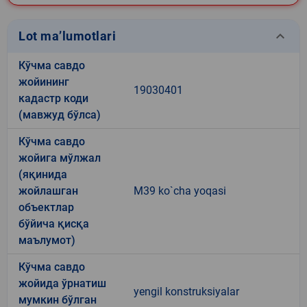
keyboard_arrow_down
Lot ma’lumotlari
Кўчма савдо
жойининг
19030401
кадастр коди
(мавжуд бўлса)
Кўчма савдо
жойига мўлжал
(яқинида
жойлашган
M39 ko`cha yoqasi
объектлар
бўйича қисқа
маълумот)
Кўчма савдо
жойида ўрнатиш
yengil konstruksiyalar
мумкин бўлган