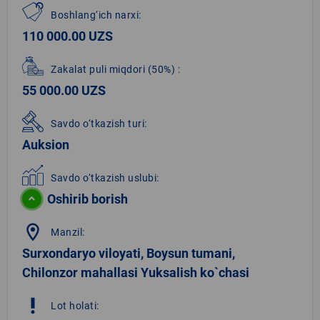
Boshlang‘ich narxi:
110 000.00 UZS
Zakalat puli miqdori
(50%)
:
55 000.00 UZS
Savdo o‘tkazish turi:
Auksion
Savdo o‘tkazish uslubi:
Oshirib borish
location_on
Manzil:
Surxondaryo viloyati, Boysun tumani,
Chilonzor mahallasi Yuksalish ko`chasi
priority_high
Lot holati: