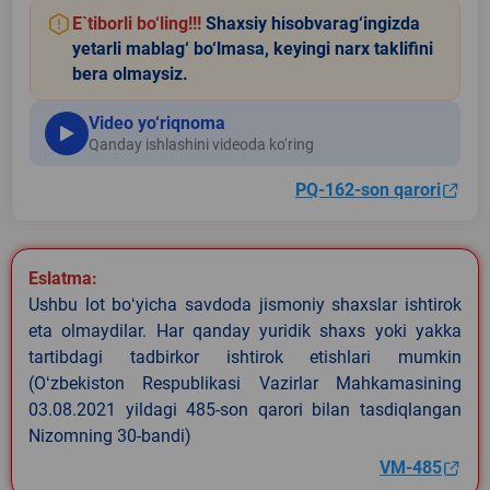
E`tiborli bo‘ling!!!
Shaxsiy hisobvarag‘ingizda
yetarli mablag‘ bo‘lmasa, keyingi narx taklifini
bera olmaysiz.
Video yo‘riqnoma
Qanday ishlashini videoda ko‘ring
PQ-162-son qarori
Eslatma:
Ushbu lot boʻyicha savdoda jismoniy shaxslar ishtirok
eta olmaydilar. Har qanday yuridik shaxs yoki yakka
tartibdagi tadbirkor ishtirok etishlari mumkin
(Oʻzbekiston Respublikasi Vazirlar Mahkamasining
03.08.2021 yildagi 485-son qarori bilan tasdiqlangan
Nizomning 30-bandi)
VM-485