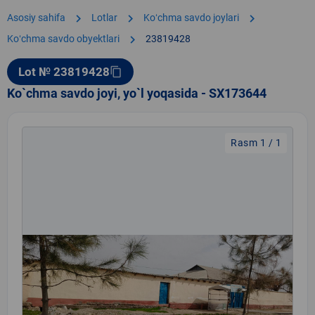
chevron_right
chevron_right
chevron_right
Asosiy sahifa
Lotlar
Koʻchma savdo joylari
chevron_right
Koʻchma savdo obyektlari
23819428
Lot № 23819428
content_copy
Ko`chma savdo joyi, yo`l yoqasida - SX173644
Rasm 1 / 1