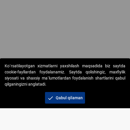
Ko`rsatilayotgan xizmatlarni yaxshilash maqsadida biz saytda
cookie-fayllardan foydalanamiz. Saytda qolishingiz, maxfiylik
siyosati va shaxsiy ma`lumotlardan foydalanish shartlarini qabul
qilganingizni anglatadi.
Copyright © 2017-2026. "Elektron onlayn-auksionlarni
tashkil etish" AJ. Barcha huquqlar himoyalangan
check
Qabul qilaman