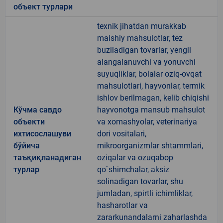
объект турлари
texnik jihatdan murakkab
maishiy mahsulotlar, tez
buziladigan tovarlar, yengil
alangalanuvchi va yonuvchi
suyuqliklar, bolalar oziq-ovqat
mahsulotlari, hayvonlar, termik
ishlov berilmagan, kelib chiqishi
Кўчма савдо
hayvonotga mansub mahsulot
объекти
va xomashyolar, veterinariya
ихтисослашуви
dori vositalari,
бўйича
mikroorganizmlar shtammlari,
таъқиқланадиган
oziqalar va ozuqabop
турлар
qo`shimchalar, aksiz
solinadigan tovarlar, shu
jumladan, spirtli ichimliklar,
hasharotlar va
zararkunandalarni zaharlashda