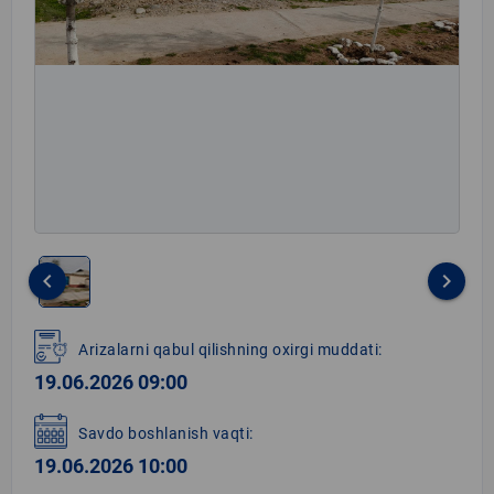
keyboard_arrow_left
keyboard_arrow_right
Item
1
Arizalarni qabul qilishning oxirgi muddati:
of
19.06.2026 09:00
1
Savdo boshlanish vaqti:
19.06.2026 10:00