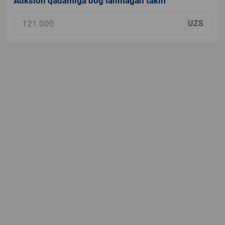
Auksion qadamiga bog‘lanmagan taklif
UZS