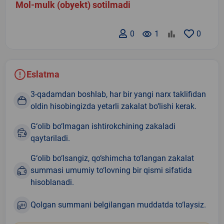
Mol-mulk (obyekt) sotilmadi
0
remove_red_eye
1
0
Eslatma
3-qadamdan boshlab, har bir yangi narx taklifidan
oldin hisobingizda yetarli zakalat bo‘lishi kerak.
G‘olib bo‘lmagan ishtirokchining zakaladi
qaytariladi.
G‘olib bo‘lsangiz, qo‘shimcha to‘langan zakalat
summasi umumiy to‘lovning bir qismi sifatida
hisoblanadi.
Qolgan summani belgilangan muddatda to‘laysiz.