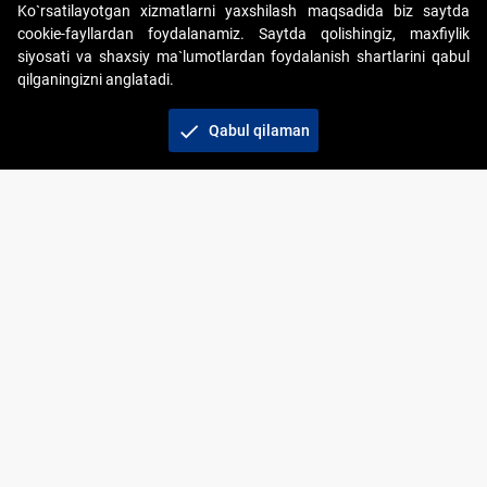
Ko`rsatilayotgan xizmatlarni yaxshilash maqsadida biz saytda
cookie-fayllardan foydalanamiz. Saytda qolishingiz, maxfiylik
siyosati va shaxsiy ma`lumotlardan foydalanish shartlarini qabul
qilganingizni anglatadi.
Copyright © 2017-2026. "Elektron onlayn-auksionlarni
tashkil etish" AJ. Barcha huquqlar himoyalangan
check
Qabul qilaman
To‘lov usullari
Bog‘lanish