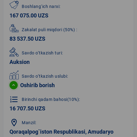
Boshlang‘ich narxi:
167 075.00 UZS
Zakalat puli miqdori
(50%)
:
83 537.50 UZS
Savdo o‘tkazish turi:
Auksion
Savdo o‘tkazish uslubi:
Oshirib borish
format_list_numbered
Birinchi qadam bahosi(10%):
16 707.50 UZS
location_on
Manzil:
Qoraqalpog`iston Respublikasi, Amudaryo