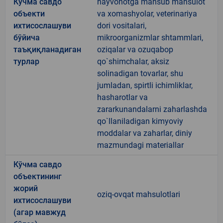
Кўчма савдо
hayvonotga mansub mahsulot
объекти
va xomashyolar, veterinariya
ихтисослашуви
dori vositalari,
бўйича
mikroorganizmlar shtammlari,
таъқиқланадиган
oziqalar va ozuqabop
турлар
qo`shimchalar, aksiz
solinadigan tovarlar, shu
jumladan, spirtli ichimliklar,
hasharotlar va
zararkunandalarni zaharlashda
qo`llaniladigan kimyoviy
moddalar va zaharlar, diniy
mazmundagi materiallar
Кўчма савдо
объектининг
жорий
oziq-ovqat mahsulotlari
ихтисослашуви
(агар мавжуд