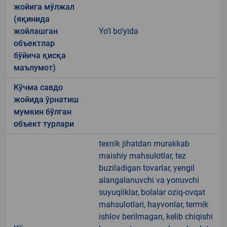
жойига мўлжал
(яқинида
жойлашган
Yo'l bo'yida
объектлар
бўйича қисқа
маълумот)
Кўчма савдо
жойида ўрнатиш
мумкин бўлган
объект турлари
texnik jihatdan murakkab
maishiy mahsulotlar, tez
buziladigan tovarlar, yengil
alangalanuvchi va yonuvchi
suyuqliklar, bolalar oziq-ovqat
mahsulotlari, hayvonlar, termik
ishlov berilmagan, kelib chiqishi