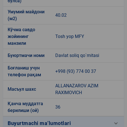
бўлса)
Умумий майдони
40.02
(м2)
Кўчма савдо
жойининг
Tosh yop MFY
манзили
Буюртмачи номи
Davlat soliq qo`mitasi
Боғланиш учун
+998 (93) 774 00 37
телефон рақам
ALLANAZAROV AZIM
Масъул шахс
RAXIMOVICH
Қанча муддатга
36
берилиши (ой)
keyboard_arrow_down
Buyurtmachi ma’lumotlari