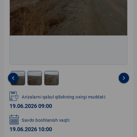
keyboard_arrow_left
keyboard_arrow_right
Item
1
Arizalarni qabul qilishning oxirgi muddati:
of
19.06.2026 09:00
3
Savdo boshlanish vaqti:
19.06.2026 10:00