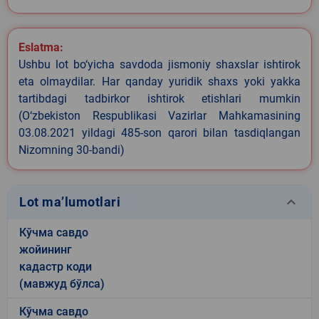
Eslatma:
Ushbu lot bo‘yicha savdoda jismoniy shaxslar ishtirok
eta olmaydilar. Har qanday yuridik shaxs yoki yakka
tartibdagi tadbirkor ishtirok etishlari mumkin
(O‘zbekiston Respublikasi Vazirlar Mahkamasining
03.08.2021 yildagi 485-son qarori bilan tasdiqlangan
Nizomning 30-bandi)
keyboard_arrow_down
Lot ma’lumotlari
Кўчма савдо
жойининг
кадастр коди
(мавжуд бўлса)
Кўчма савдо