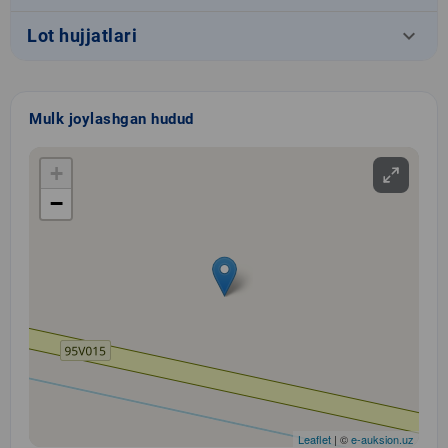
keyboard_arrow_down
Lot hujjatlari
Mulk joylashgan hudud
+
−
Leaflet
| ©
e-auksion.uz