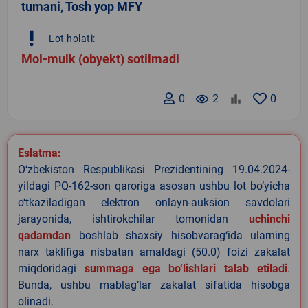
tumani, Tosh yop MFY
priority_high
Lot holati:
Mol-mulk (obyekt) sotilmadi
0
remove_red_eye
2
0
Eslatma:
O‘zbekiston Respublikasi Prezidentining 19.04.2024-
yildagi PQ-162-son qaroriga asosan ushbu lot bo‘yicha
o‘tkaziladigan elektron onlayn-auksion savdolari
jarayonida, ishtirokchilar tomonidan
uchinchi
qadamdan
boshlab shaxsiy hisobvarag‘ida ularning
narx taklifiga nisbatan amaldagi (50.0) foizi zakalat
miqdoridagi
summaga ega bo‘lishlari talab etiladi
.
Bunda, ushbu mablag‘lar zakalat sifatida hisobga
olinadi.