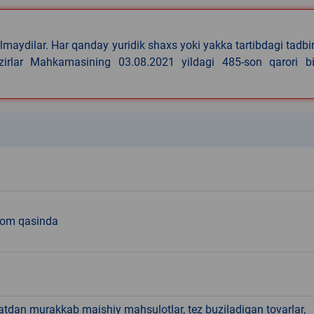
lmaydilar. Har qanday yuridik shaxs yoki yakka tartibdagi tadbi
azirlar Mahkamasining 03.08.2021 yildagi 485-son qarori bi
k
kom qasinda
hatdan murakkab maishiy mahsulotlar, tez buziladigan tovarlar,