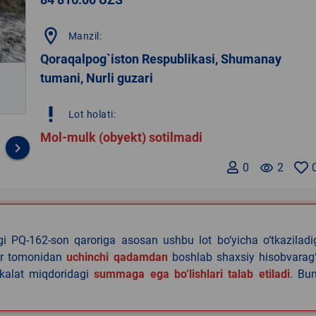
location_on
Manzil:
Qoraqalpog`iston Respublikasi, Shumanay
tumani, Nurli guzari
priority_high
Lot holati:
Mol-mulk (obyekt) sotilmadi
keyboard_arrow_right
0
remove_red_eye
2
agi PQ-162-son qaroriga asosan ushbu lot bo‘yicha o‘tkazilad
lar tomonidan
uchinchi qadamdan
boshlab shaxsiy hisobvarag‘
akalat miqdoridagi
summaga ega bo‘lishlari talab etiladi
. Bu