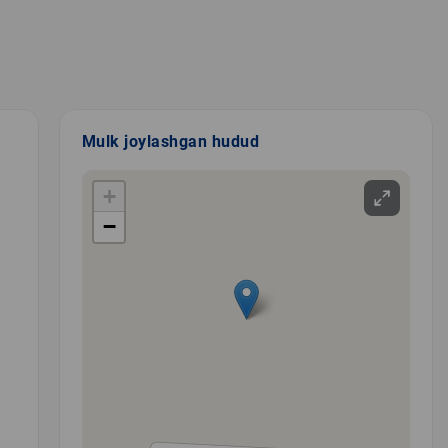
Mulk joylashgan hudud
+
−