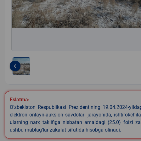
keyboard_arrow_left
Item
1
of
1
Eslatma:
O‘zbekiston Respublikasi Prezidentining 19.04.2024-yild
elektron onlayn-auksion savdolari jarayonida, ishtirokchi
ularning narx taklifiga nisbatan amaldagi (25.0) foizi z
ushbu mablag‘lar zakalat sifatida hisobga olinadi.