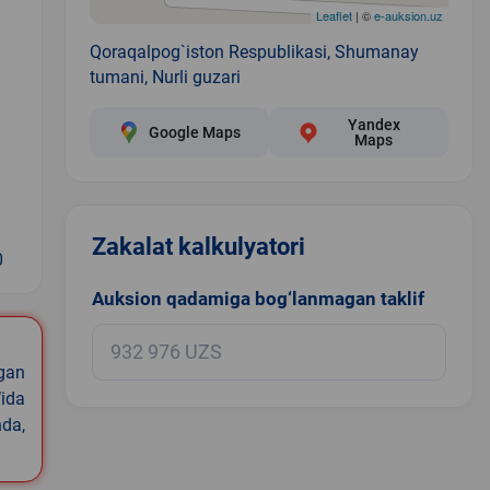
Leaflet
| ©
e-auksion.uz
Qoraqalpog`iston Respublikasi, Shumanay
tumani, Nurli guzari
Yandex
Google Maps
Maps
Zakalat kalkulyatori
0
Auksion qadamiga bog‘lanmagan taklif
igan
ida
nda,