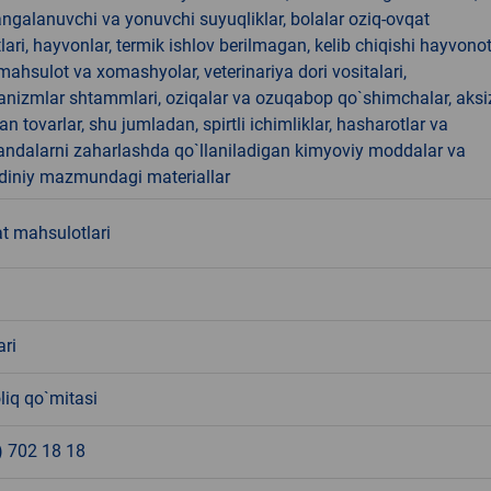
angalanuvchi va yonuvchi suyuqliklar, bolalar oziq-ovqat
ari, hayvonlar, termik ishlov berilmagan, kelib chiqishi hayvono
hsulot va xomashyolar, veterinariya dori vositalari,
anizmlar shtammlari, oziqalar va ozuqabop qo`shimchalar, aksi
an tovarlar, shu jumladan, spirtli ichimliklar, hasharotlar va
andalarni zaharlashda qo`llaniladigan kimyoviy moddalar va
 diniy mazmundagi materiallar
t mahsulotlari
ari
liq qo`mitasi
) 702 18 18