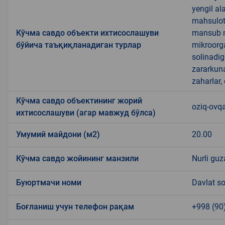
yengil al
mahsulotl
Кўчма савдо объекти ихтисослашуви
mansub ma
бўйича таъқиқланадиган турлар
mikroorg
solinadig
zararkun
zaharlar,
Кўчма савдо объектининг жорий
oziq-ovqa
ихтисослашуви (агар мавжуд бўлса)
Умумий майдони (м2)
20.00
Кўчма савдо жойининг манзили
Nurli guz
Буюртмачи номи
Davlat so
Боғланиш учун телефон рақам
+998 (90