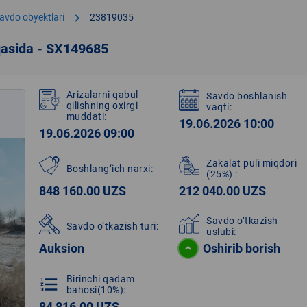
chevron_right
avdo obyektlari
23819035
qasida - SX149685
Arizalarni qabul
Savdo boshlanish
qilishning oxirgi
vaqti:
muddati:
19.06.2026 10:00
19.06.2026 09:00
Zakalat puli miqdori
Boshlang‘ich narxi:
(25%)
:
848 160.00 UZS
212 040.00 UZS
Savdo o‘tkazish
Savdo o‘tkazish turi:
uslubi:
Auksion
Oshirib borish
Birinchi qadam
format_list_numbered
bahosi(10%):
84 816.00 UZS