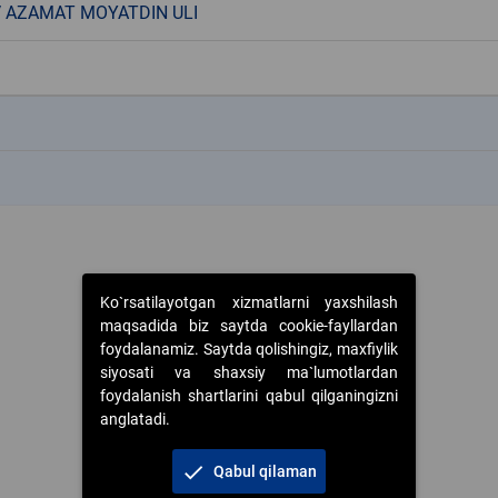
 AZAMAT MOYATDIN ULI
k
k
Ko`rsatilayotgan xizmatlarni yaxshilash
maqsadida biz saytda cookie-fayllardan
foydalanamiz. Saytda qolishingiz, maxfiylik
siyosati va shaxsiy ma`lumotlardan
foydalanish shartlarini qabul qilganingizni
anglatadi.
check
Qabul qilaman