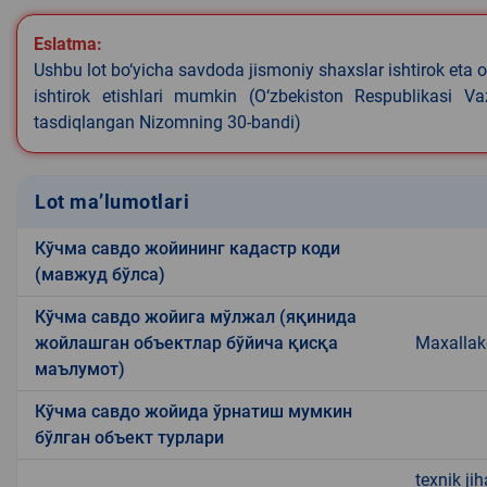
Eslatma:
Ushbu lot bo‘yicha savdoda jismoniy shaxslar ishtirok eta o
ishtirok etishlari mumkin (O‘zbekiston Respublikasi V
tasdiqlangan Nizomning 30-bandi)
Lot ma’lumotlari
Кўчма савдо жойининг кадастр коди
(мавжуд бўлса)
Кўчма савдо жойига мўлжал (яқинида
жойлашган объектлар бўйича қисқа
Maxalla
маълумот)
Кўчма савдо жойида ўрнатиш мумкин
бўлган объект турлари
texnik ji