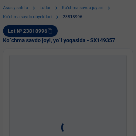
chevron_right
chevron_right
chevron_right
Asosiy sahifa
Lotlar
Koʻchma savdo joylari
chevron_right
Koʻchma savdo obyektlari
23818996
Lot № 23818996
content_copy
Ko`chma savdo joyi, yo`l yoqasida - SX149357