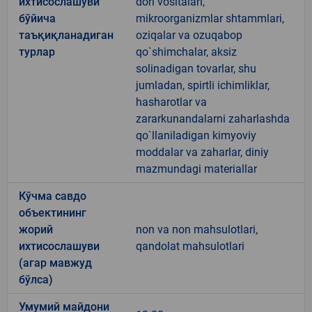
ихтисослашуви
dori vositalari,
бўйича
mikroorganizmlar shtammlari,
таъқиқланадиган
oziqalar va ozuqabop
турлар
qo`shimchalar, aksiz
solinadigan tovarlar, shu
jumladan, spirtli ichimliklar,
hasharotlar va
zararkunandalarni zaharlashda
qo`llaniladigan kimyoviy
moddalar va zaharlar, diniy
mazmundagi materiallar
Кўчма савдо
объектининг
жорий
non va non mahsulotlari,
ихтисослашуви
qandolat mahsulotlari
(агар мавжуд
бўлса)
Умумий майдони