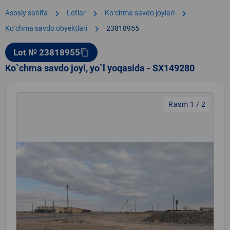
chevron_right
chevron_right
chevron_right
Asosiy sahifa
Lotlar
Koʻchma savdo joylari
chevron_right
Koʻchma savdo obyektlari
23818955
Lot № 23818955
content_copy
Ko`chma savdo joyi, yo`l yoqasida - SX149280
Rasm 1 / 2