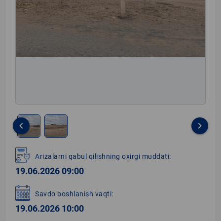
keyboard_arrow_left
keyboard_arrow_right
Item
1
Arizalarni qabul qilishning oxirgi muddati:
of
19.06.2026 09:00
2
Savdo boshlanish vaqti:
19.06.2026 10:00