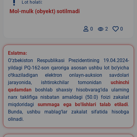
priority_high
Lot holati:
Mol-mulk (obyekt) sotilmadi
0
remove_red_eye
2
0
Eslatma:
O‘zbekiston Respublikasi Prezidentining 19.04.2024-
yildagi PQ-162-son qaroriga asosan ushbu lot bo‘yicha
o‘tkaziladigan elektron onlayn-auksion savdolari
jarayonida, ishtirokchilar tomonidan
uchinchi
qadamdan
boshlab shaxsiy hisobvarag‘ida ularning
narx taklifiga nisbatan amaldagi (50.0) foizi zakalat
miqdoridagi
summaga ega bo‘lishlari talab etiladi
.
Bunda, ushbu mablag‘lar zakalat sifatida hisobga
olinadi.