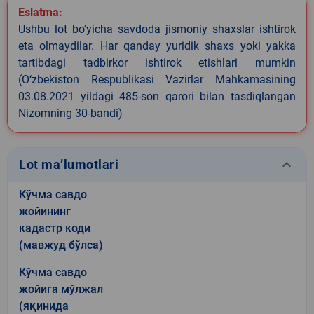
Eslatma:
Ushbu lot bo‘yicha savdoda jismoniy shaxslar ishtirok
eta olmaydilar. Har qanday yuridik shaxs yoki yakka
tartibdagi tadbirkor ishtirok etishlari mumkin
(O‘zbekiston Respublikasi Vazirlar Mahkamasining
03.08.2021 yildagi 485-son qarori bilan tasdiqlangan
Nizomning 30-bandi)
keyboard_arrow_down
Lot ma’lumotlari
Кўчма савдо
жойининг
кадастр коди
(мавжуд бўлса)
Кўчма савдо
жойига мўлжал
(яқинида