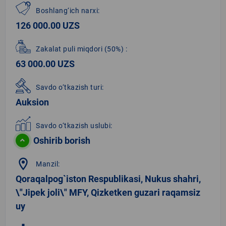
Boshlang‘ich narxi:
126 000.00 UZS
Zakalat puli miqdori
(50%)
:
63 000.00 UZS
Savdo o‘tkazish turi:
Auksion
Savdo o‘tkazish uslubi:
Oshirib borish
location_on
Manzil:
Qoraqalpog`iston Respublikasi, Nukus shahri,
\"Jipek joli\" MFY, Qizketken guzari raqamsiz
uy