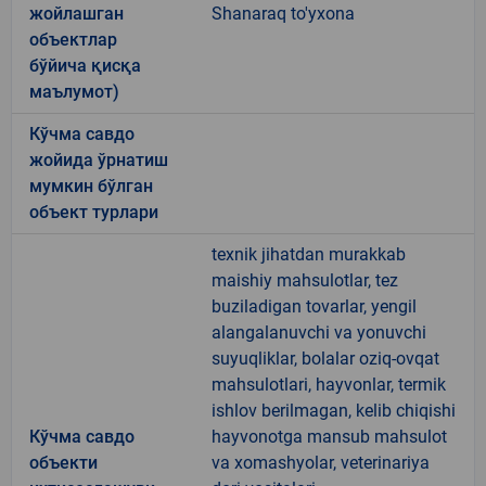
жойлашган
Shanaraq to'yxona
объектлар
бўйича қисқа
маълумот)
Кўчма савдо
жойида ўрнатиш
мумкин бўлган
объект турлари
texnik jihatdan murakkab
maishiy mahsulotlar, tez
buziladigan tovarlar, yengil
alangalanuvchi va yonuvchi
suyuqliklar, bolalar oziq-ovqat
mahsulotlari, hayvonlar, termik
ishlov berilmagan, kelib chiqishi
Кўчма савдо
hayvonotga mansub mahsulot
объекти
va xomashyolar, veterinariya