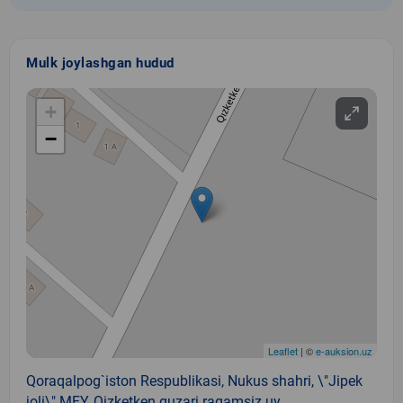
Mulk joylashgan hudud
+
−
Leaflet
| ©
e-auksion.uz
Qoraqalpog`iston Respublikasi, Nukus shahri, \"Jipek
joli\" MFY, Qizketken guzari raqamsiz uy