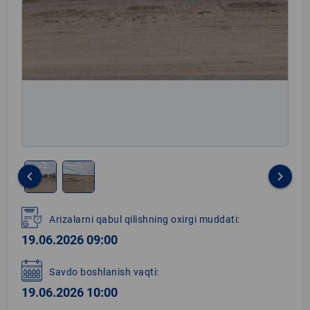
keyboard_arrow_left
keyboard_arrow_right
Item
1
Arizalarni qabul qilishning oxirgi muddati:
of
19.06.2026 09:00
2
Savdo boshlanish vaqti:
19.06.2026 10:00