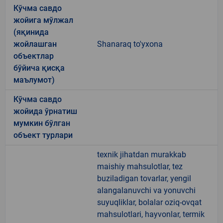
Кўчма савдо
жойига мўлжал
(яқинида
жойлашган
Shanaraq to'yxona
объектлар
бўйича қисқа
маълумот)
Кўчма савдо
жойида ўрнатиш
мумкин бўлган
объект турлари
texnik jihatdan murakkab
maishiy mahsulotlar, tez
buziladigan tovarlar, yengil
alangalanuvchi va yonuvchi
suyuqliklar, bolalar oziq-ovqat
mahsulotlari, hayvonlar, termik