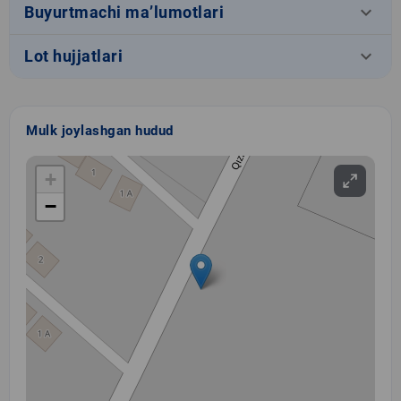
keyboard_arrow_down
Buyurtmachi ma’lumotlari
keyboard_arrow_down
Lot hujjatlari
Mulk joylashgan hudud
+
−