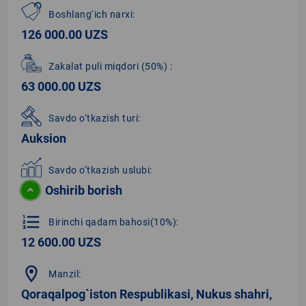
Boshlang‘ich narxi:
126 000.00 UZS
Zakalat puli miqdori
(50%)
:
63 000.00 UZS
Savdo o‘tkazish turi:
Auksion
Savdo o‘tkazish uslubi:
Oshirib borish
format_list_numbered
Birinchi qadam bahosi(10%):
12 600.00 UZS
location_on
Manzil:
Qoraqalpog`iston Respublikasi, Nukus shahri,