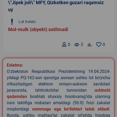
\"Jipek joli\" MFY, Qizketken guzari raqamsiz
uy
priority_high
Lot holati:
Mol-mulk (obyekt) sotilmadi
0
remove_red_eye
3
0
Eslatma:
O‘zbekiston Respublikasi Prezidentining 19.04.2024-
yildagi PQ-162-son qaroriga asosan ushbu lot bo‘yicha
o‘tkaziladigan elektron onlayn-auksion savdolari
jarayonida, ishtirokchilar tomonidan
uchinchi
qadamdan
boshlab shaxsiy hisobvarag‘ida ularning
narx taklifiga nisbatan amaldagi (50.0) foizi zakalat
miqdoridagi
summaga ega bo‘lishlari talab etiladi
.
Bunda, ushbu mablag‘lar zakalat sifatida hisobga