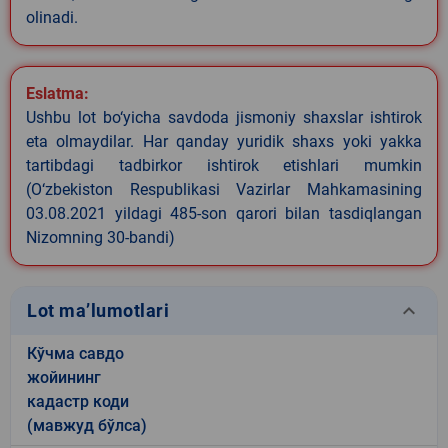
olinadi.
Eslatma:
Ushbu lot bo‘yicha savdoda jismoniy shaxslar ishtirok
eta olmaydilar. Har qanday yuridik shaxs yoki yakka
tartibdagi tadbirkor ishtirok etishlari mumkin
(O‘zbekiston Respublikasi Vazirlar Mahkamasining
03.08.2021 yildagi 485-son qarori bilan tasdiqlangan
Nizomning 30-bandi)
keyboard_arrow_down
Lot ma’lumotlari
Кўчма савдо
жойининг
кадастр коди
(мавжуд бўлса)