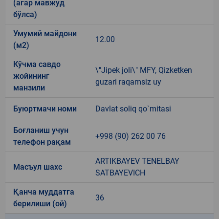
(агар мавжуд
бўлса)
Умумий майдони
12.00
(м2)
Кўчма савдо
\"Jipek joli\" MFY, Qizketken
жойининг
guzari raqamsiz uy
манзили
Буюртмачи номи
Davlat soliq qo`mitasi
Боғланиш учун
+998 (90) 262 00 76
телефон рақам
ARTIKBAYEV TENELBAY
Масъул шахс
SATBAYEVICH
Қанча муддатга
36
берилиши (ой)