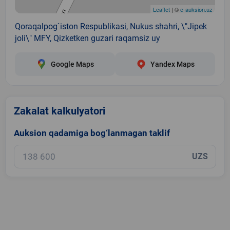
Leaflet
| ©
e-auksion.uz
Qoraqalpog`iston Respublikasi, Nukus shahri, \"Jipek
joli\" MFY, Qizketken guzari raqamsiz uy
Google Maps
Yandex Maps
Zakalat kalkulyatori
Auksion qadamiga bog‘lanmagan taklif
UZS