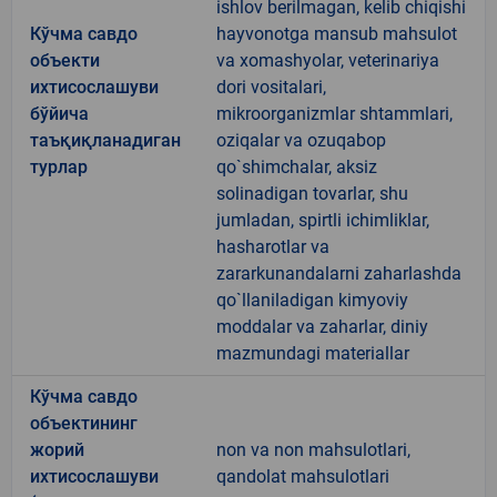
ishlov berilmagan, kelib chiqishi
Кўчма савдо
hayvonotga mansub mahsulot
объекти
va xomashyolar, veterinariya
ихтисослашуви
dori vositalari,
бўйича
mikroorganizmlar shtammlari,
таъқиқланадиган
oziqalar va ozuqabop
турлар
qo`shimchalar, aksiz
solinadigan tovarlar, shu
jumladan, spirtli ichimliklar,
hasharotlar va
zararkunandalarni zaharlashda
qo`llaniladigan kimyoviy
moddalar va zaharlar, diniy
mazmundagi materiallar
Кўчма савдо
объектининг
жорий
non va non mahsulotlari,
ихтисослашуви
qandolat mahsulotlari