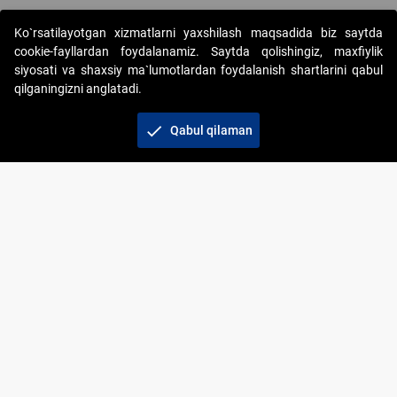
Ko`rsatilayotgan xizmatlarni yaxshilash maqsadida biz saytda
cookie-fayllardan foydalanamiz. Saytda qolishingiz, maxfiylik
siyosati va shaxsiy ma`lumotlardan foydalanish shartlarini qabul
qilganingizni anglatadi.
Copyright © 2017-2026. "Elektron onlayn-auksionlarni
tashkil etish" AJ. Barcha huquqlar himoyalangan
check
Qabul qilaman
To‘lov usullari
Bog‘lanish