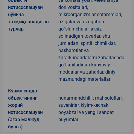
объекти
va xomashyolar, veterinariya
ихтисослашуви
dori vositalari,
бўйича
mikroorganizmlar shtammlari,
таъқиқланадиган
oziqalar va ozuqabop
турлар
qo`shimchalar, aksiz
solinadigan tovarlar, shu
jumladan, spirtli ichimliklar,
hasharotlar va
zararkunandalarni zaharlashda
qo`llaniladigan kimyoviy
moddalar va zaharlar, diniy
mazmundagi materiallar
Кўчма савдо
объектининг
hunarmandchilik mahsulotlari,
жорий
suvenirlar, kiyim-kechak,
ихтисослашуви
poyabzal va yengil sanoat
(агар мавжуд
buyumlari
бўлса)