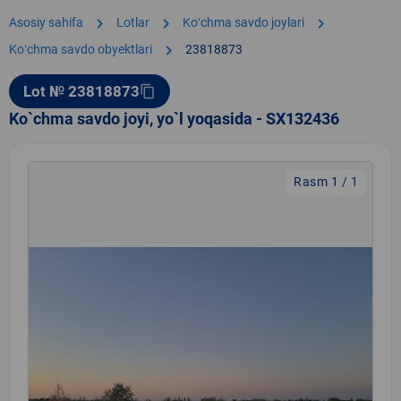
chevron_right
chevron_right
chevron_right
Asosiy sahifa
Lotlar
Koʻchma savdo joylari
chevron_right
Koʻchma savdo obyektlari
23818873
Lot № 23818873
content_copy
Ko`chma savdo joyi, yo`l yoqasida - SX132436
Rasm 1 / 1