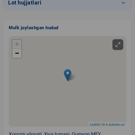
keyboard_arrow_down
Lot hujjatlari
Mulk joylashgan hudud
+
−
Leaflet
| ©
e-auksion.uz
Xorazm viloyati, Xiva tumani, Qumyop MFY