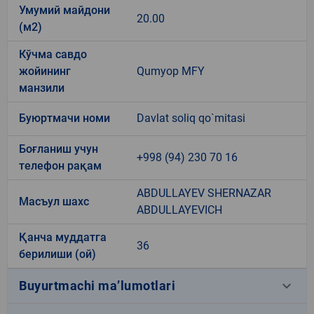
Умумий майдони
20.00
(м2)
Кўчма савдо
жойининг
Qumyop MFY
манзили
Буюртмачи номи
Davlat soliq qo`mitasi
Боғланиш учун
+998 (94) 230 70 16
телефон рақам
ABDULLAYEV SHERNAZAR
Масъул шахс
ABDULLAYEVICH
Қанча муддатга
36
берилиши (ой)
keyboard_arrow_down
Buyurtmachi ma’lumotlari