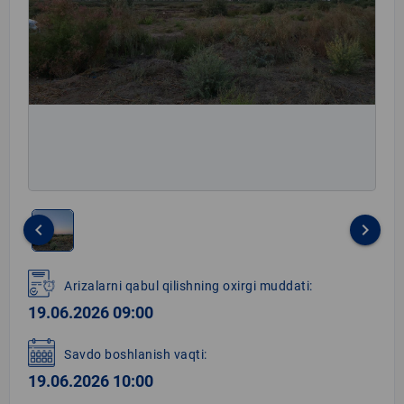
keyboard_arrow_left
keyboard_arrow_right
Item
1
Arizalarni qabul qilishning oxirgi muddati:
of
19.06.2026 09:00
1
Savdo boshlanish vaqti:
19.06.2026 10:00