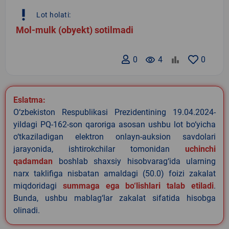
priority_high
Lot holati:
Mol-mulk (obyekt) sotilmadi
0
remove_red_eye
4
0
Eslatma:
O‘zbekiston Respublikasi Prezidentining 19.04.2024-
yildagi PQ-162-son qaroriga asosan ushbu lot bo‘yicha
o‘tkaziladigan elektron onlayn-auksion savdolari
jarayonida, ishtirokchilar tomonidan
uchinchi
qadamdan
boshlab shaxsiy hisobvarag‘ida ularning
narx taklifiga nisbatan amaldagi (50.0) foizi zakalat
miqdoridagi
summaga ega bo‘lishlari talab etiladi
.
Bunda, ushbu mablag‘lar zakalat sifatida hisobga
olinadi.