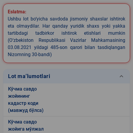
Eslatma:
Ushbu lot bo‘yicha savdoda jismoniy shaxslar ishtirok
eta olmaydilar. Har qanday yuridik shaxs yoki yakka
tartibdagi tadbirkor ishtirok etishlari mumkin
(O‘zbekiston Respublikasi Vazirlar Mahkamasining
03.08.2021 yildagi 485-son qarori bilan tasdiqlangan
Nizomning 30-bandi)
keyboard_arrow_down
Lot ma’lumotlari
Кўчма савдо
жойининг
кадастр коди
(мавжуд бўлса)
Кўчма савдо
жойига мўлжал