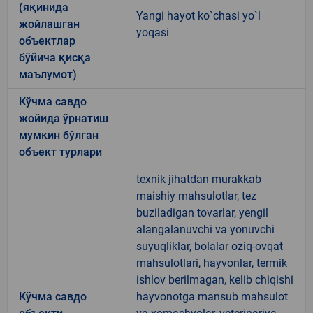
(яқинида
Yangi hayot ko`chasi yo`l
жойлашган
yoqasi
объектлар
бўйича қисқа
маълумот)
Кўчма савдо
жойида ўрнатиш
мумкин бўлган
объект турлари
texnik jihatdan murakkab
maishiy mahsulotlar, tez
buziladigan tovarlar, yengil
alangalanuvchi va yonuvchi
suyuqliklar, bolalar oziq-ovqat
mahsulotlari, hayvonlar, termik
ishlov berilmagan, kelib chiqishi
Кўчма савдо
hayvonotga mansub mahsulot