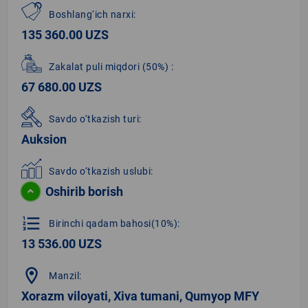
Boshlang‘ich narxi:
135 360.00 UZS
Zakalat puli miqdori
(50%)
:
67 680.00 UZS
Savdo o‘tkazish turi:
Auksion
Savdo o‘tkazish uslubi:
Oshirib borish
format_list_numbered
Birinchi qadam bahosi(10%):
13 536.00 UZS
location_on
Manzil:
Xorazm viloyati, Xiva tumani, Qumyop MFY