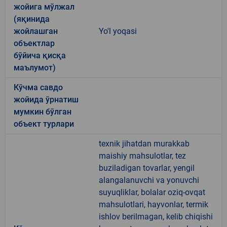
жойига мўлжал
(яқинида
жойлашган
Yo'l yoqasi
объектлар
бўйича қисқа
маълумот)
Кўчма савдо
жойида ўрнатиш
мумкин бўлган
объект турлари
texnik jihatdan murakkab
maishiy mahsulotlar, tez
buziladigan tovarlar, yengil
alangalanuvchi va yonuvchi
suyuqliklar, bolalar oziq-ovqat
mahsulotlari, hayvonlar, termik
ishlov berilmagan, kelib chiqishi