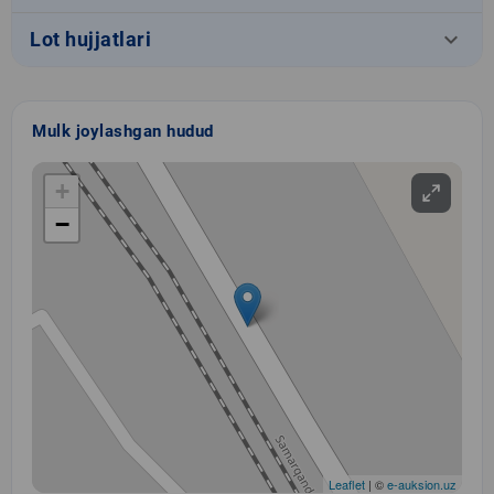
keyboard_arrow_down
Lot hujjatlari
Mulk joylashgan hudud
+
−
Leaflet
| ©
e-auksion.uz