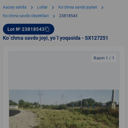
chevron_right
chevron_right
chevron_right
Asosiy sahifa
Lotlar
Koʻchma savdo joylari
chevron_right
Koʻchma savdo obyektlari
23818543
Lot № 23818543
content_copy
Ko`chma savdo joyi, yo`l yoqasida - SX127251
Rasm 1 / 1