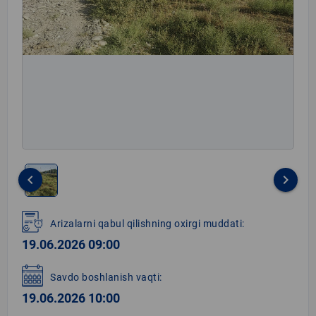
keyboard_arrow_left
keyboard_arrow_right
Item
1
Arizalarni qabul qilishning oxirgi muddati:
of
19.06.2026 09:00
1
Savdo boshlanish vaqti:
19.06.2026 10:00