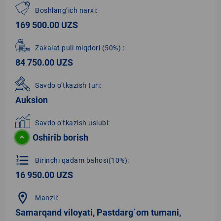
Boshlang‘ich narxi:
169 500.00 UZS
Zakalat puli miqdori
(50%)
:
84 750.00 UZS
Savdo o‘tkazish turi:
Auksion
Savdo o‘tkazish uslubi:
Oshirib borish
format_list_numbered
Birinchi qadam bahosi(10%):
16 950.00 UZS
location_on
Manzil:
Samarqand viloyati, Pastdarg`om tumani,