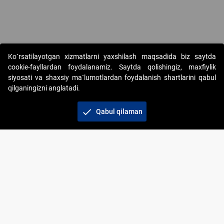
Copyright © 2017-2026. "Elektron onlayn-auksionlarni tashkil etish"
Ko`rsatilayotgan xizmatlarni yaxshilash maqsadida biz saytda
AJ. Barcha huquqlar himoyalangan
cookie-fayllardan foydalanamiz. Saytda qolishingiz, maxfiylik
siyosati va shaxsiy ma`lumotlardan foydalanish shartlarini qabul
qilganingizni anglatadi.
check
Qabul qilaman
+998 71 202-21-11
Veb-saytdagi axborot materiallaridan boshqa
shaxslar foydalanganda jamiyatning korporativ veb-
saytiga majburiy havolalar ko‘rsatilishi kerak