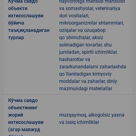
Кўчма савдо
hayvonotga mansub mahsulot
объекти
va xomashyolar, veterinariya
ихтисослашуви
dori vositalari,
бўйича
mikroorganizmlar shtammlari,
таъқиқланадиган
oziqalar va ozuqabop
турлар
qo`shimchalar, aksiz
solinadigan tovarlar, shu
jumladan, spirtli ichimliklar,
hasharotlar va
zararkunandalarni zaharlashda
qo`llaniladigan kimyoviy
moddalar va zaharlar, diniy
mazmundagi materiallar
Кўчма савдо
объектининг
жорий
muzqaymoq, alkogolsiz yaxna
ихтисослашуви
va issiq ichimliklar
(агар мавжуд