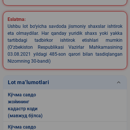
Eslatma:
Ushbu lot bo‘yicha savdoda jismoniy shaxslar ishtirok
eta olmaydilar. Har qanday yuridik shaxs yoki yakka
tartibdagi tadbirkor ishtirok etishlari mumkin
(O‘zbekiston Respublikasi Vazirlar Mahkamasining
03.08.2021 yildagi 485-son qarori bilan tasdiqlangan
Nizomning 30-bandi)
keyboard_arrow_down
Lot ma’lumotlari
Кўчма савдо
жойининг
кадастр коди
(мавжуд бўлса)
Кўчма савдо