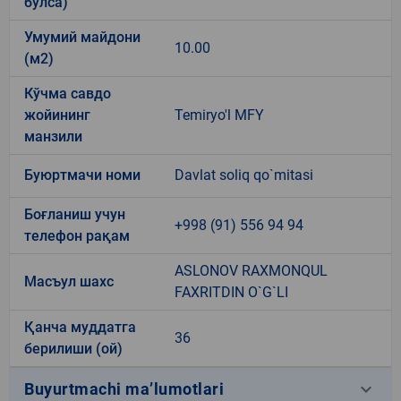
бўлса)
Умумий майдони
10.00
(м2)
Кўчма савдо
жойининг
Temiryo'l MFY
манзили
Буюртмачи номи
Davlat soliq qo`mitasi
Боғланиш учун
+998 (91) 556 94 94
телефон рақам
ASLONOV RAXMONQUL
Масъул шахс
FAXRITDIN O`G`LI
Қанча муддатга
36
берилиши (ой)
keyboard_arrow_down
Buyurtmachi ma’lumotlari