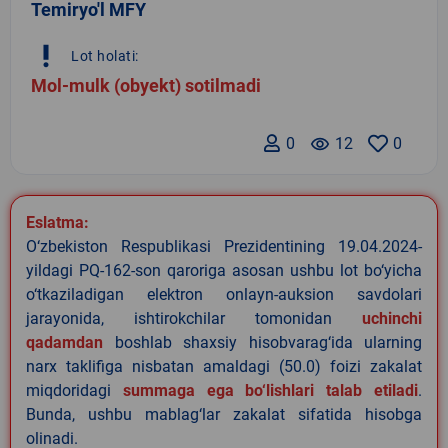
Temiryo'l MFY
priority_high
Lot holati:
Mol-mulk (obyekt) sotilmadi
0
remove_red_eye
12
0
Eslatma:
O‘zbekiston Respublikasi Prezidentining 19.04.2024-
yildagi PQ-162-son qaroriga asosan ushbu lot bo‘yicha
o‘tkaziladigan elektron onlayn-auksion savdolari
jarayonida, ishtirokchilar tomonidan
uchinchi
qadamdan
boshlab shaxsiy hisobvarag‘ida ularning
narx taklifiga nisbatan amaldagi (50.0) foizi zakalat
miqdoridagi
summaga ega bo‘lishlari talab etiladi
.
Bunda, ushbu mablag‘lar zakalat sifatida hisobga
olinadi.