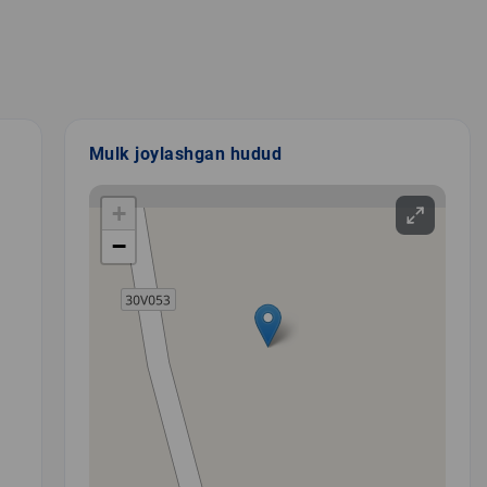
Mulk joylashgan hudud
+
−