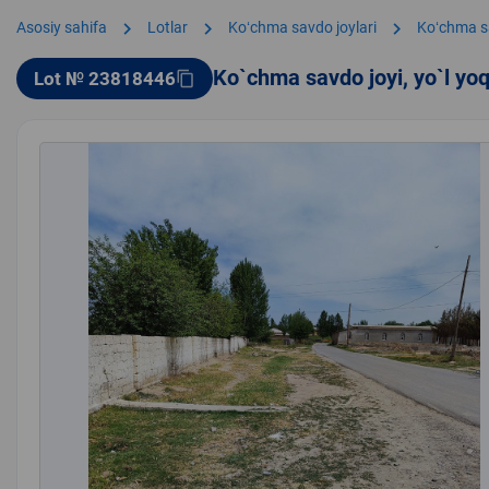
chevron_right
chevron_right
chevron_right
Asosiy sahifa
Lotlar
Koʻchma savdo joylari
Koʻchma s
Ko`chma savdo joyi, yo`l yo
Lot № 23818446
content_copy