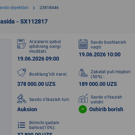
chevron_right
avdo obyektlari
23818446
qasida - SX112817
Arizalarni qabul
Savdo boshlanish
qilishning oxirgi
vaqti:
muddati:
19.06.2026 10:00
19.06.2026 09:00
Zakalat puli miqdori
Boshlang‘ich narxi:
(50%)
:
378 000.00 UZS
189 000.00 UZS
Savdo o‘tkazish
Savdo o‘tkazish turi:
uslubi:
Auksion
Oshirib borish
Birinchi qadam
format_list_numbered
bahosi(10%):
37 800.00 UZS