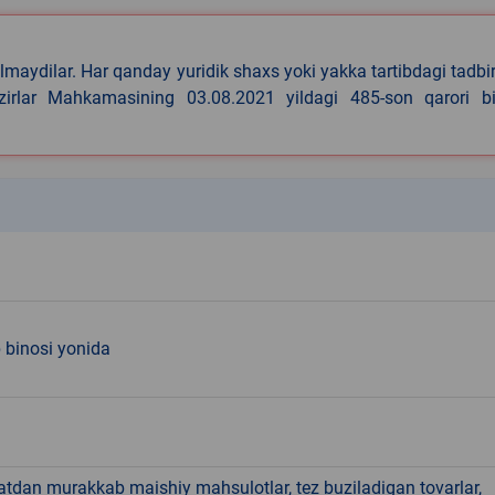
lmaydilar. Har qanday yuridik shaxs yoki yakka tartibdagi tadbi
azirlar Mahkamasining 03.08.2021 yildagi 485-son qarori bi
k
 binosi yonida
hatdan murakkab maishiy mahsulotlar, tez buziladigan tovarlar,