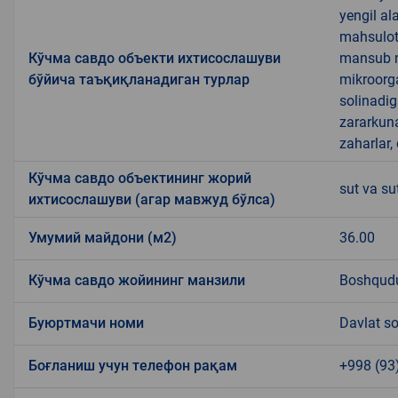
yengil al
mahsulotl
Кўчма савдо объекти ихтисослашуви
mansub ma
бўйича таъқиқланадиган турлар
mikroorg
solinadig
zararkun
zaharlar,
Кўчма савдо объектининг жорий
sut va su
ихтисослашуви (агар мавжуд бўлса)
Умумий майдони (м2)
36.00
Кўчма савдо жойининг манзили
Boshqudu
Буюртмачи номи
Davlat so
Боғланиш учун телефон рақам
+998 (93