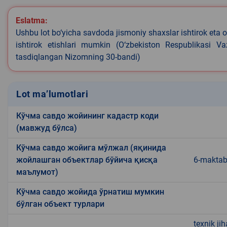
Eslatma:
Ushbu lot bo‘yicha savdoda jismoniy shaxslar ishtirok eta o
ishtirok etishlari mumkin (O‘zbekiston Respublikasi V
tasdiqlangan Nizomning 30-bandi)
Lot ma’lumotlari
Кўчма савдо жойининг кадастр коди
(мавжуд бўлса)
Кўчма савдо жойига мўлжал (яқинида
жойлашган объектлар бўйича қисқа
6-maktab
маълумот)
Кўчма савдо жойида ўрнатиш мумкин
бўлган объект турлари
texnik ji