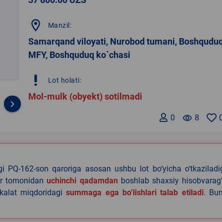
location_on
Manzil:
Samarqand viloyati, Nurobod tumani, Boshqudu
MFY, Boshquduq ko`chasi
priority_high
Lot holati:
Mol-mulk (obyekt) sotilmadi
keyboard_arrow_right
0
remove_red_eye
8
agi PQ-162-son qaroriga asosan ushbu lot bo‘yicha o‘tkazilad
lar tomonidan
uchinchi qadamdan
boshlab shaxsiy hisobvarag‘
akalat miqdoridagi
summaga ega bo‘lishlari talab etiladi
. Bu