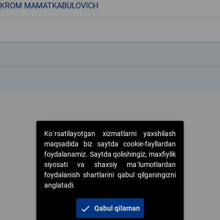
 AKROM MAMATKABULOVICH
k
k
Ko`rsatilayotgan xizmatlarni yaxshilash
maqsadida biz saytda cookie-fayllardan
foydalanamiz. Saytda qolishingiz, maxfiylik
siyosati va shaxsiy ma`lumotlardan
foydalanish shartlarini qabul qilganingizni
anglatadi.
check
Qabul qilaman