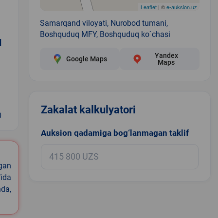
Leaflet
| ©
e-auksion.uz
Samarqand viloyati, Nurobod tumani,
Boshquduq MFY, Boshquduq ko`chasi
q
Yandex
Google Maps
Maps
Zakalat kalkulyatori
0
Auksion qadamiga bog‘lanmagan taklif
igan
ida
nda,