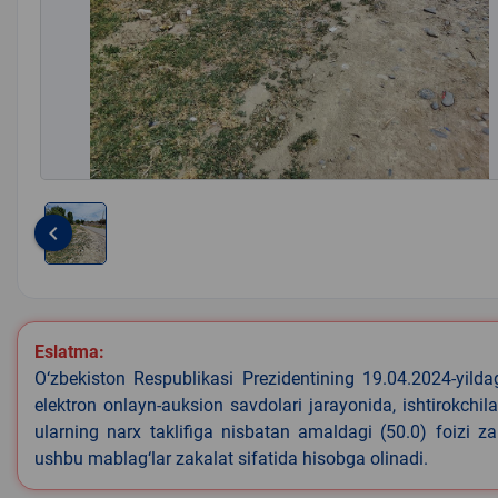
keyboard_arrow_left
Item
1
of
1
Eslatma:
O‘zbekiston Respublikasi Prezidentining 19.04.2024-yild
elektron onlayn-auksion savdolari jarayonida, ishtirokchi
ularning narx taklifiga nisbatan amaldagi (50.0) foizi z
ushbu mablag‘lar zakalat sifatida hisobga olinadi.