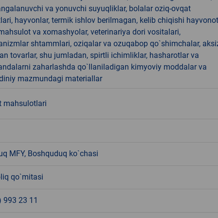
angalanuvchi va yonuvchi suyuqliklar, bolalar oziq-ovqat
ari, hayvonlar, termik ishlov berilmagan, kelib chiqishi hayvono
hsulot va xomashyolar, veterinariya dori vositalari,
anizmlar shtammlari, oziqalar va ozuqabop qo`shimchalar, aksi
an tovarlar, shu jumladan, spirtli ichimliklar, hasharotlar va
andalarni zaharlashda qo`llaniladigan kimyoviy moddalar va
 diniy mazmundagi materiallar
t mahsulotlari
q MFY, Boshquduq ko`chasi
liq qo`mitasi
) 993 23 11