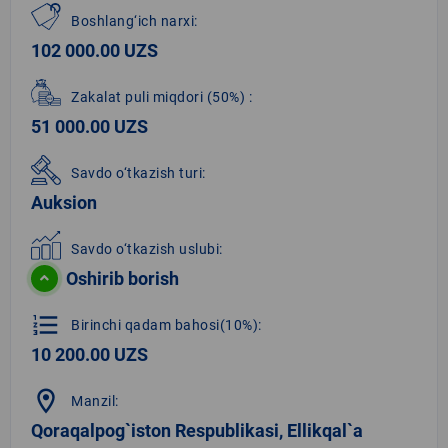
Boshlang‘ich narxi:
102 000.00 UZS
Zakalat puli miqdori
(50%)
:
51 000.00 UZS
Savdo o‘tkazish turi:
Auksion
Savdo o‘tkazish uslubi:
Oshirib borish
format_list_numbered
Birinchi qadam bahosi(10%):
10 200.00 UZS
location_on
Manzil:
Qoraqalpog`iston Respublikasi, Ellikqal`a