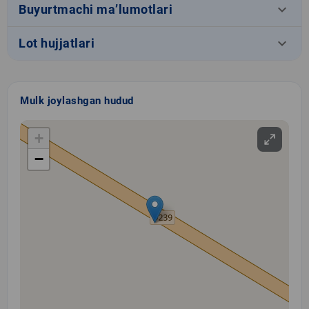
keyboard_arrow_down
Buyurtmachi ma’lumotlari
keyboard_arrow_down
Lot hujjatlari
Mulk joylashgan hudud
+
−