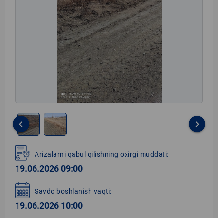
keyboard_arrow_left
keyboard_arrow_right
Item
1
Arizalarni qabul qilishning oxirgi muddati:
of
19.06.2026 09:00
2
Savdo boshlanish vaqti:
19.06.2026 10:00