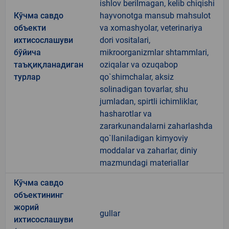
ishlov berilmagan, kelib chiqishi
Кўчма савдо
hayvonotga mansub mahsulot
объекти
va xomashyolar, veterinariya
ихтисослашуви
dori vositalari,
бўйича
mikroorganizmlar shtammlari,
таъқиқланадиган
oziqalar va ozuqabop
турлар
qo`shimchalar, aksiz
solinadigan tovarlar, shu
jumladan, spirtli ichimliklar,
hasharotlar va
zararkunandalarni zaharlashda
qo`llaniladigan kimyoviy
moddalar va zaharlar, diniy
mazmundagi materiallar
Кўчма савдо
объектининг
жорий
gullar
ихтисослашуви