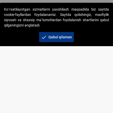
Ko`rsatilayotgan xizmatlarni yaxshilash maqsadida biz saytda
cookie-fayllardan foydalanamiz. Saytda qolishingiz, maxfiylik
siyosati va shaxsiy ma`lumotlardan foydalanish shartlarini qabul
qilganingizni anglatadi.
Copyright © 2017-2026. "Elektron onlayn-auksionlarni
tashkil etish" AJ. Barcha huquqlar himoyalangan
check
Qabul qilaman
To‘lov usullari
Bog‘lanish