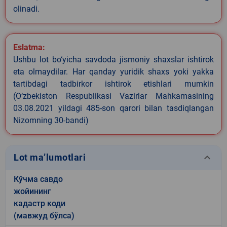
olinadi.
Eslatma:
Ushbu lot bo‘yicha savdoda jismoniy shaxslar ishtirok
eta olmaydilar. Har qanday yuridik shaxs yoki yakka
tartibdagi tadbirkor ishtirok etishlari mumkin
(O‘zbekiston Respublikasi Vazirlar Mahkamasining
03.08.2021 yildagi 485-son qarori bilan tasdiqlangan
Nizomning 30-bandi)
keyboard_arrow_down
Lot ma’lumotlari
Кўчма савдо
жойининг
кадастр коди
(мавжуд бўлса)