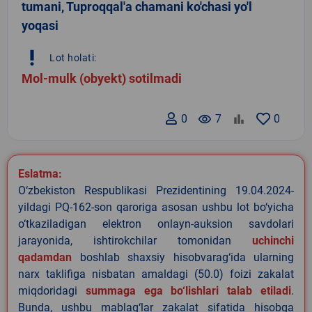
tumani, Tuproqqal'a chamani ko'chasi yo'l
yoqasi
priority_high
Lot holati:
Mol-mulk (obyekt) sotilmadi
0
remove_red_eye
7
0
Eslatma:
O‘zbekiston Respublikasi Prezidentining 19.04.2024-
yildagi PQ-162-son qaroriga asosan ushbu lot bo‘yicha
o‘tkaziladigan elektron onlayn-auksion savdolari
jarayonida, ishtirokchilar tomonidan
uchinchi
qadamdan
boshlab shaxsiy hisobvarag‘ida ularning
narx taklifiga nisbatan amaldagi (50.0) foizi zakalat
miqdoridagi
summaga ega bo‘lishlari talab etiladi
.
Bunda, ushbu mablag‘lar zakalat sifatida hisobga