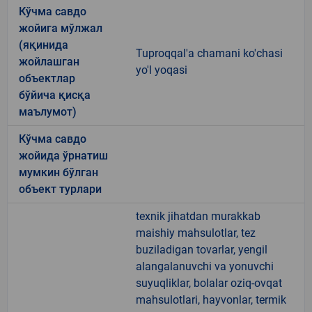
Кўчма савдо
жойига мўлжал
(яқинида
Tuproqqal'a chamani ko'chasi
жойлашган
yo'l yoqasi
объектлар
бўйича қисқа
маълумот)
Кўчма савдо
жойида ўрнатиш
мумкин бўлган
объект турлари
texnik jihatdan murakkab
maishiy mahsulotlar, tez
buziladigan tovarlar, yengil
alangalanuvchi va yonuvchi
suyuqliklar, bolalar oziq-ovqat
mahsulotlari, hayvonlar, termik