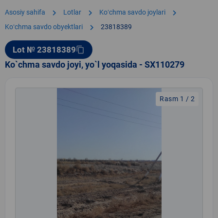
chevron_right
chevron_right
chevron_right
Asosiy sahifa
Lotlar
Koʻchma savdo joylari
chevron_right
Koʻchma savdo obyektlari
23818389
Lot № 23818389
content_copy
Ko`chma savdo joyi, yo`l yoqasida - SX110279
Rasm 1 / 2