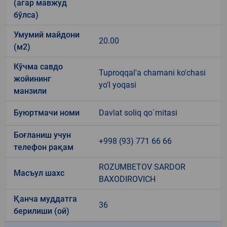
(агар мавжуд
бўлса)
Умумий майдони
20.00
(м2)
Кўчма савдо
Tuproqqal'a chamani ko'chasi
жойининг
yo'l yoqasi
манзили
Буюртмачи номи
Davlat soliq qo`mitasi
Боғланиш учун
+998 (93) 771 66 66
телефон рақам
ROZUMBETOV SARDOR
Масъул шахс
BAXODIROVICH
Қанча муддатга
36
берилиши (ой)