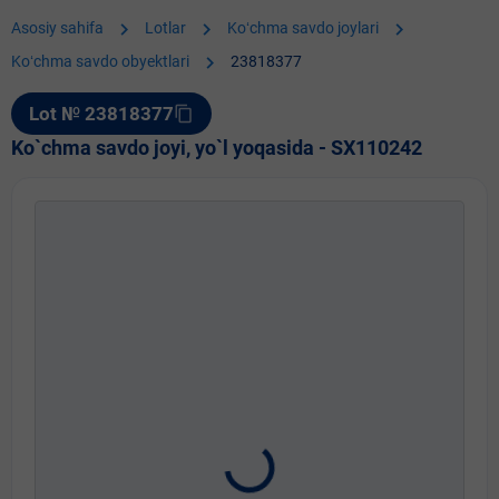
chevron_right
chevron_right
chevron_right
Asosiy sahifa
Lotlar
Koʻchma savdo joylari
chevron_right
Koʻchma savdo obyektlari
23818377
Lot № 23818377
content_copy
Ko`chma savdo joyi, yo`l yoqasida - SX110242