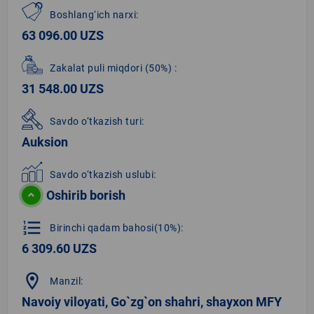
Boshlang‘ich narxi:
63 096.00 UZS
Zakalat puli miqdori
(50%)
:
31 548.00 UZS
Savdo o‘tkazish turi:
Auksion
Savdo o‘tkazish uslubi:
Oshirib borish
format_list_numbered
Birinchi qadam bahosi(10%):
6 309.60 UZS
location_on
Manzil:
Navoiy viloyati, Go`zg`on shahri, shayxon MFY