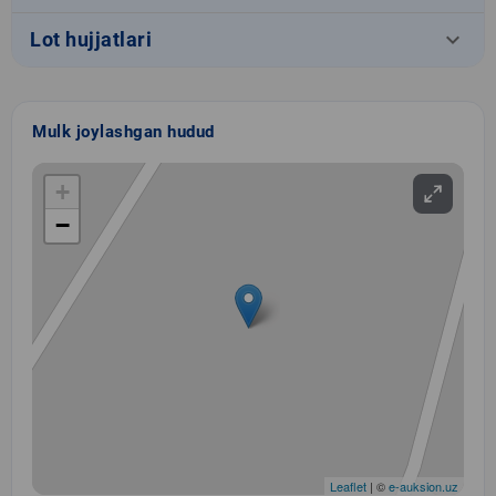
keyboard_arrow_down
Lot hujjatlari
Mulk joylashgan hudud
+
−
Leaflet
| ©
e-auksion.uz