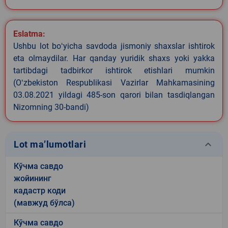
Eslatma:
Ushbu lot boʻyicha savdoda jismoniy shaxslar ishtirok
eta olmaydilar. Har qanday yuridik shaxs yoki yakka
tartibdagi tadbirkor ishtirok etishlari mumkin
(Oʻzbekiston Respublikasi Vazirlar Mahkamasining
03.08.2021 yildagi 485-son qarori bilan tasdiqlangan
Nizomning 30-bandi)
keyboard_arrow_down
Lot ma’lumotlari
Кўчма савдо
жойининг
кадастр коди
(мавжуд бўлса)
Кўчма савдо