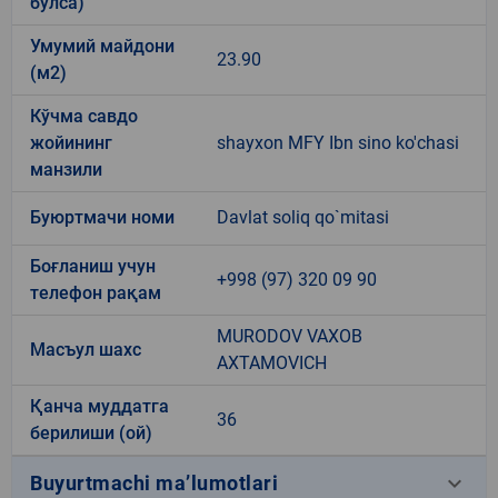
бўлса)
Умумий майдони
23.90
(м2)
Кўчма савдо
жойининг
shayxon MFY Ibn sino ko'chasi
манзили
Буюртмачи номи
Davlat soliq qo`mitasi
Боғланиш учун
+998 (97) 320 09 90
телефон рақам
MURODOV VAXOB
Масъул шахс
AXTAMOVICH
Қанча муддатга
36
берилиши (ой)
keyboard_arrow_down
Buyurtmachi ma’lumotlari