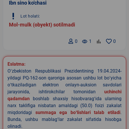
Ibn sino ko'chasi
priority_high
Lot holati:
Mol-mulk (obyekt) sotilmadi
0
remove_red_eye
1
0
Eslatma:
Oʻzbekiston Respublikasi Prezidentining 19.04.2024-
yildagi PQ-162-son qaroriga asosan ushbu lot boʻyicha
oʻtkaziladigan elektron onlayn-auksion savdolari
jarayonida, ishtirokchilar tomonidan
uchinchi
qadamdan
boshlab shaxsiy hisobvaragʻida ularning
narx taklifiga nisbatan amaldagi (50.0) foizi zakalat
miqdoridagi
summaga ega boʻlishlari talab etiladi
.
Bunda, ushbu mablagʻlar zakalat sifatida hisobga
olinadi.