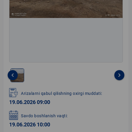
keyboard_arrow_left
keyboard_arrow_right
Item
1
Arizalarni qabul qilishning oxirgi muddati:
of
19.06.2026 09:00
1
Savdo boshlanish vaqti:
19.06.2026 10:00