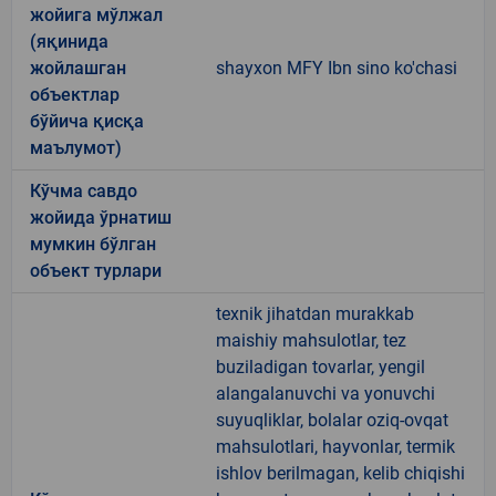
жойига мўлжал
(яқинида
жойлашган
shayxon MFY Ibn sino ko'chasi
объектлар
бўйича қисқа
маълумот)
Кўчма савдо
жойида ўрнатиш
мумкин бўлган
объект турлари
texnik jihatdan murakkab
maishiy mahsulotlar, tez
buziladigan tovarlar, yengil
alangalanuvchi va yonuvchi
suyuqliklar, bolalar oziq-ovqat
mahsulotlari, hayvonlar, termik
ishlov berilmagan, kelib chiqishi