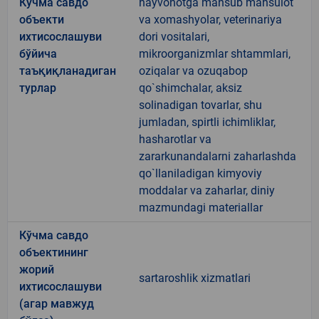
Кўчма савдо
hayvonotga mansub mahsulot
объекти
va xomashyolar, veterinariya
ихтисослашуви
dori vositalari,
бўйича
mikroorganizmlar shtammlari,
таъқиқланадиган
oziqalar va ozuqabop
турлар
qo`shimchalar, aksiz
solinadigan tovarlar, shu
jumladan, spirtli ichimliklar,
hasharotlar va
zararkunandalarni zaharlashda
qo`llaniladigan kimyoviy
moddalar va zaharlar, diniy
mazmundagi materiallar
Кўчма савдо
объектининг
жорий
sartaroshlik xizmatlari
ихтисослашуви
(агар мавжуд