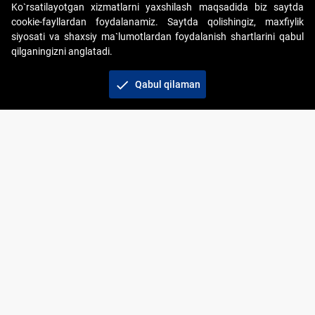
Ko`rsatilayotgan xizmatlarni yaxshilash maqsadida biz saytda
cookie-fayllardan foydalanamiz. Saytda qolishingiz, maxfiylik
siyosati va shaxsiy ma`lumotlardan foydalanish shartlarini qabul
qilganingizni anglatadi.
Copyright © 2017-2026. "Elektron onlayn-auksionlarni
tashkil etish" AJ. Barcha huquqlar himoyalangan
check
Qabul qilaman
To‘lov usullari
Bog‘lanish