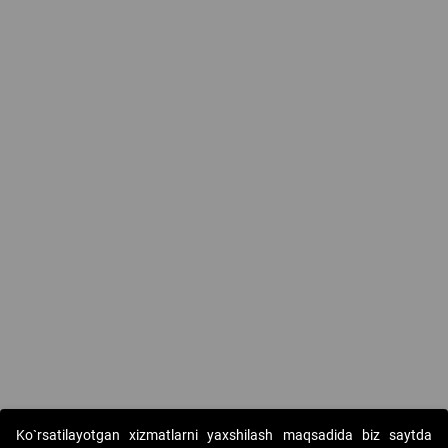
Ko`rsatilayotgan xizmatlarni yaxshilash maqsadida biz saytda