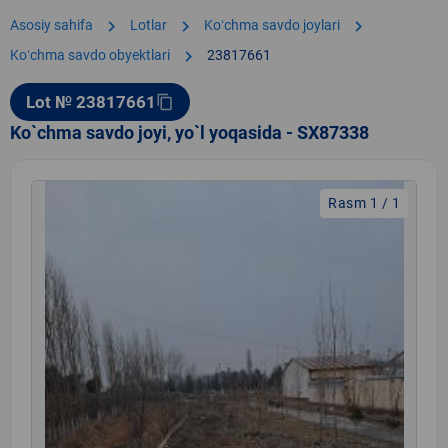
chevron_right
chevron_right
chevron_right
Asosiy sahifa
Lotlar
Koʻchma savdo joylari
chevron_right
Koʻchma savdo obyektlari
23817661
Lot № 23817661
content_copy
Ko`chma savdo joyi, yo`l yoqasida - SX87338
Rasm 1 / 1