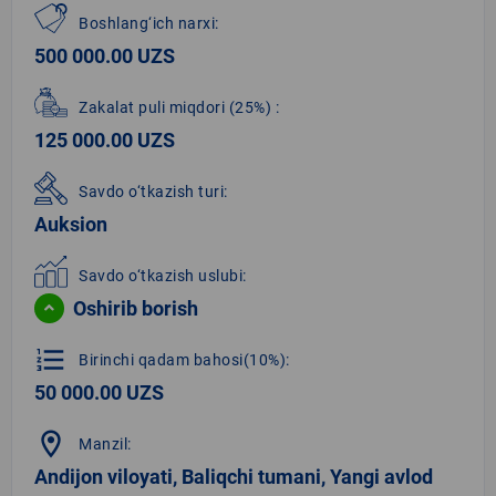
Boshlang‘ich narxi:
500 000.00 UZS
Zakalat puli miqdori
(25%)
:
125 000.00 UZS
Savdo o‘tkazish turi:
Auksion
Savdo o‘tkazish uslubi:
Oshirib borish
format_list_numbered
Birinchi qadam bahosi(10%):
50 000.00 UZS
location_on
Manzil:
Andijon viloyati, Baliqchi tumani, Yangi avlod