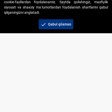
cookie-fayllardan foydalanamiz. Saytda qolishingiz, maxfiylik
siyosati va shaxsiy ma`lumotlardan foydalanish shartlarini qabul
qilganingizni anglatadi.
Copyright © 2017-2026. "Elektron onlayn-auksionlarni
tashkil etish" AJ. Barcha huquqlar himoyalangan
check
Qabul qilaman
To‘lov usullari
Bog‘lanish
+998 71 202-21-11