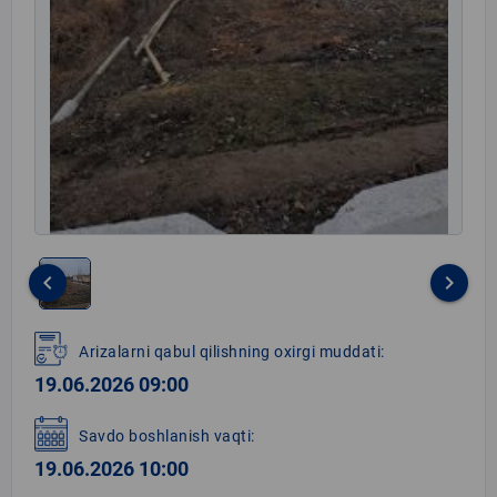
keyboard_arrow_left
keyboard_arrow_right
Item
1
Arizalarni qabul qilishning oxirgi muddati:
of
19.06.2026 09:00
1
Savdo boshlanish vaqti:
19.06.2026 10:00