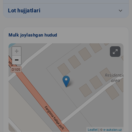
keyboard_arrow_down
Lot hujjatlari
Mulk joylashgan hudud
+
−
Leaflet
| ©
e-auksion.uz