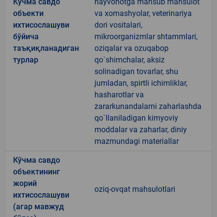
Кўчма савдо
hayvonotga mansub mahsulot
объекти
va xomashyolar, veterinariya
ихтисослашуви
dori vositalari,
бўйича
mikroorganizmlar shtammlari,
таъқиқланадиган
oziqalar va ozuqabop
турлар
qo`shimchalar, aksiz
solinadigan tovarlar, shu
jumladan, spirtli ichimliklar,
hasharotlar va
zararkunandalarni zaharlashda
qo`llaniladigan kimyoviy
moddalar va zaharlar, diniy
mazmundagi materiallar
Кўчма савдо
объектининг
жорий
oziq-ovqat mahsulotlari
ихтисослашуви
(агар мавжуд