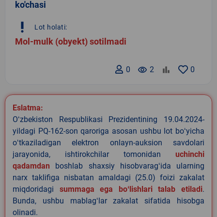
ko'chasi
priority_high
Lot holati:
Mol-mulk (obyekt) sotilmadi
0
remove_red_eye
2
0
Eslatma:
Oʻzbekiston Respublikasi Prezidentining 19.04.2024-
yildagi PQ-162-son qaroriga asosan ushbu lot boʻyicha
oʻtkaziladigan elektron onlayn-auksion savdolari
jarayonida, ishtirokchilar tomonidan
uchinchi
qadamdan
boshlab shaxsiy hisobvaragʻida ularning
narx taklifiga nisbatan amaldagi (25.0) foizi zakalat
miqdoridagi
summaga ega boʻlishlari talab etiladi
.
Bunda, ushbu mablagʻlar zakalat sifatida hisobga
olinadi.