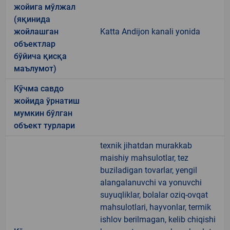
жойига мўлжал
(яқинида
жойлашган
Katta Andijon kanali yonida
объектлар
бўйича қисқа
маълумот)
Кўчма савдо
жойида ўрнатиш
мумкин бўлган
объект турлари
texnik jihatdan murakkab
maishiy mahsulotlar, tez
buziladigan tovarlar, yengil
alangalanuvchi va yonuvchi
suyuqliklar, bolalar oziq-ovqat
mahsulotlari, hayvonlar, termik
ishlov berilmagan, kelib chiqishi