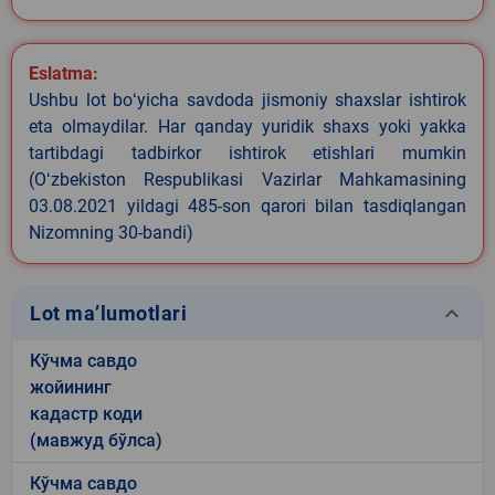
Eslatma:
Ushbu lot boʻyicha savdoda jismoniy shaxslar ishtirok
eta olmaydilar. Har qanday yuridik shaxs yoki yakka
tartibdagi tadbirkor ishtirok etishlari mumkin
(Oʻzbekiston Respublikasi Vazirlar Mahkamasining
03.08.2021 yildagi 485-son qarori bilan tasdiqlangan
Nizomning 30-bandi)
keyboard_arrow_down
Lot ma’lumotlari
Кўчма савдо
жойининг
кадастр коди
(мавжуд бўлса)
Кўчма савдо