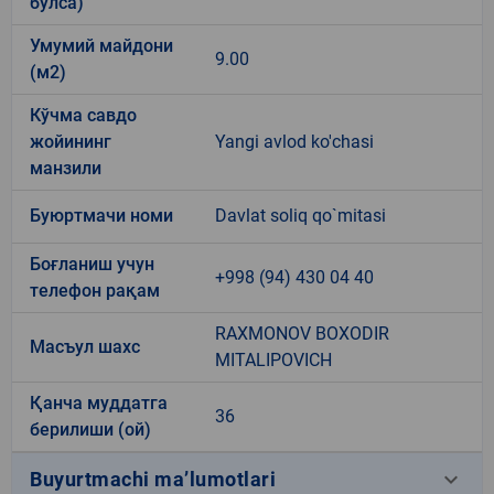
бўлса)
Умумий майдони
9.00
(м2)
Кўчма савдо
жойининг
Yangi avlod ko'chasi
манзили
Буюртмачи номи
Davlat soliq qo`mitasi
Боғланиш учун
+998 (94) 430 04 40
телефон рақам
RAXMONOV BOXODIR
Масъул шахс
MITALIPOVICH
Қанча муддатга
36
берилиши (ой)
keyboard_arrow_down
Buyurtmachi ma’lumotlari