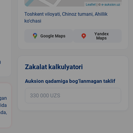
Leaflet
| ©
e-auksion.uz
Toshkent viloyati, Chinoz tumani, Ahillik
ko'chasi
Yandex
Google Maps
Maps
0
Zakalat kalkulyatori
Auksion qadamiga bog‘lanmagan taklif
igan
ida
nda,