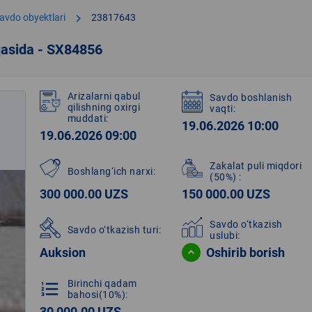
chevron_right
avdo obyektlari
23817643
qasida - SX84856
Arizalarni qabul
Savdo boshlanish
qilishning oxirgi
vaqti:
muddati:
19.06.2026 10:00
19.06.2026 09:00
Zakalat puli miqdori
Boshlang‘ich narxi:
(50%)
:
300 000.00 UZS
150 000.00 UZS
Savdo o‘tkazish
Savdo o‘tkazish turi:
uslubi:
Auksion
Oshirib borish
Birinchi qadam
format_list_numbered
bahosi(10%):
30 000.00 UZS