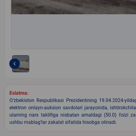
keyboard_arrow_left
Item
1
of
Eslatma:
1
O‘zbekiston Respublikasi Prezidentining 19.04.2024-yild
elektron onlayn-auksion savdolari jarayonida, ishtirokchi
ularning narx taklifiga nisbatan amaldagi (50.0) foizi z
ushbu mablag‘lar zakalat sifatida hisobga olinadi.