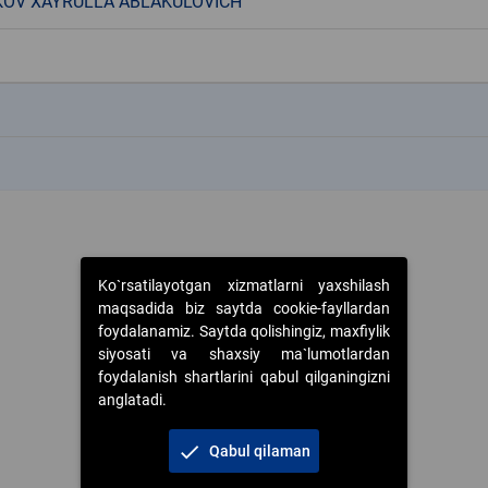
KOV XAYRULLA ABLAKULOVICH
k
k
Ko`rsatilayotgan xizmatlarni yaxshilash
maqsadida biz saytda cookie-fayllardan
foydalanamiz. Saytda qolishingiz, maxfiylik
siyosati va shaxsiy ma`lumotlardan
foydalanish shartlarini qabul qilganingizni
anglatadi.
check
Qabul qilaman