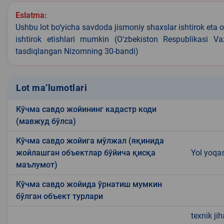
Eslatma:
Ushbu lot bo‘yicha savdoda jismoniy shaxslar ishtirok eta o
ishtirok etishlari mumkin (O‘zbekiston Respublikasi V
tasdiqlangan Nizomning 30-bandi)
Lot ma’lumotlari
Кўчма савдо жойининг кадастр коди
(мавжуд бўлса)
Кўчма савдо жойига мўлжал (яқинида
жойлашган объектлар бўйича қисқа
Yol yoqa
маълумот)
Кўчма савдо жойида ўрнатиш мумкин
бўлган объект турлари
texnik ji