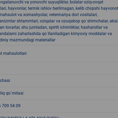
angalanuvchi va yonuvchi suyuqliklar, bolalar oziq-ovqat
ari, hayvonlar, termik ishlov berilmagan, kelib chiqishi hayvono
hsulot va xomashyolar, veterinariya dori vositalari,
anizmlar shtammlari, oziqalar va ozuqabop qo`shimchalar, aksi
an tovarlar, shu jumladan, spirtli ichimliklar, hasharotlar va
andalarni zaharlashda qo`llaniladigan kimyoviy moddalar va
 diniy mazmundagi materiallar
t mahsulotlari
'chasi
liq qo`mitasi
) 709 54 09