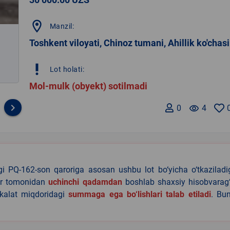
location_on
Manzil:
Toshkent viloyati, Chinoz tumani, Ahillik ko'chasi
priority_high
Lot holati:
Mol-mulk (obyekt) sotilmadi
keyboard_arrow_right
0
remove_red_eye
4
agi PQ-162-son qaroriga asosan ushbu lot bo‘yicha o‘tkazilad
lar tomonidan
uchinchi qadamdan
boshlab shaxsiy hisobvarag‘
akalat miqdoridagi
summaga ega bo‘lishlari talab etiladi
. Bu