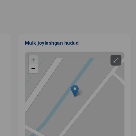
Mulk joylashgan hudud
+
−