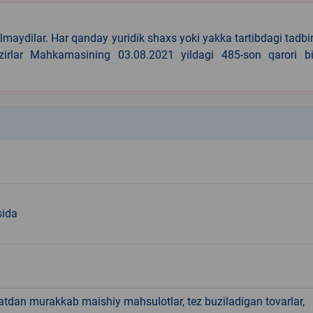
lmaydilar. Har qanday yuridik shaxs yoki yakka tartibdagi tadbi
azirlar Mahkamasining 03.08.2021 yildagi 485-son qarori bi
k
sida
hatdan murakkab maishiy mahsulotlar, tez buziladigan tovarlar,