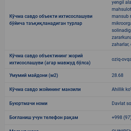
yengil al
mahsulotl
Кўчма савдо объекти ихтисослашуви
mansub ma
бўйича таъқиқланадиган турлар
mikroorg
solinadig
zararkun
zaharlar,
Кўчма савдо объектининг жорий
oziq-ovqa
ихтисослашуви (агар мавжуд бўлса)
Умумий майдони (м2)
28.68
Кўчма савдо жойининг манзили
Ahillik ko
Буюртмачи номи
Davlat so
Боғланиш учун телефон рақам
+998 (97