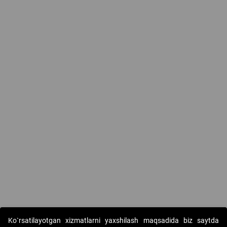
Ko`rsatilayotgan xizmatlarni yaxshilash maqsadida biz saytda