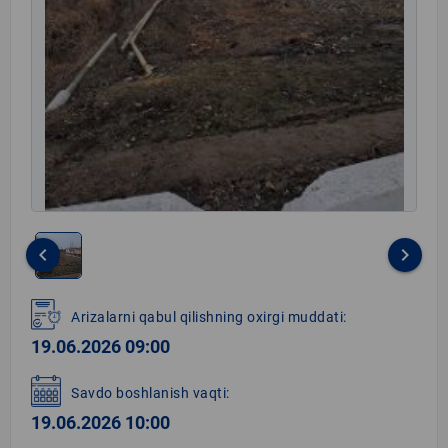
keyboard_arrow_left
keyboard_arrow_right
Item
1
Arizalarni qabul qilishning oxirgi muddati:
of
19.06.2026 09:00
1
Savdo boshlanish vaqti:
19.06.2026 10:00