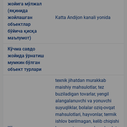
жойига мўлжал
(яқинида
жойлашган
Katta Andijon kanali yonida
объектлар
бўйича қисқа
маълумот)
Кўчма савдо
жойида ўрнатиш
мумкин бўлган
объект турлари
texnik jihatdan murakkab
maishiy mahsulotlar, tez
buziladigan tovarlar, yengil
alangalanuvchi va yonuvchi
suyuqliklar, bolalar oziq-ovqat
mahsulotlari, hayvonlar, termik
ishlov berilmagan, kelib chiqishi