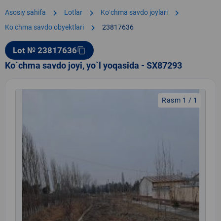
chevron_right
chevron_right
chevron_right
Asosiy sahifa
Lotlar
Koʻchma savdo joylari
chevron_right
Koʻchma savdo obyektlari
23817636
Lot № 23817636
content_copy
Ko`chma savdo joyi, yo`l yoqasida - SX87293
Rasm 1 / 1