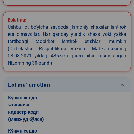
Eslatma:
Ushbu lot bo‘yicha savdoda jismoniy shaxslar ishtirok
eta olmaydilar. Har qanday yuridik shaxs yoki yakka
tartibdagi tadbirkor ishtirok etishlari mumkin
(O‘zbekiston Respublikasi Vazirlar Mahkamasining
03.08.2021 yildagi 485-son qarori bilan tasdiqlangan
Nizomning 30-bandi)
keyboard_arrow_down
Lot ma’lumotlari
Кўчма савдо
жойининг
кадастр коди
(мавжуд бўлса)
Кўчма савдо