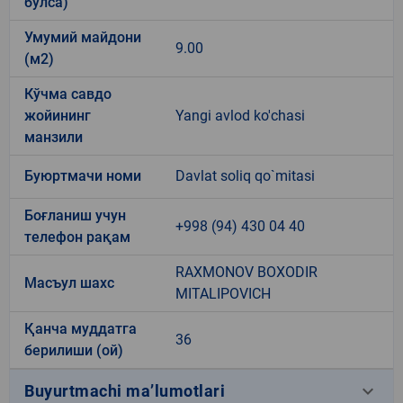
бўлса)
Умумий майдони
9.00
(м2)
Кўчма савдо
жойининг
Yangi avlod ko'chasi
манзили
Буюртмачи номи
Davlat soliq qo`mitasi
Боғланиш учун
+998 (94) 430 04 40
телефон рақам
RAXMONOV BOXODIR
Масъул шахс
MITALIPOVICH
Қанча муддатга
36
берилиши (ой)
keyboard_arrow_down
Buyurtmachi ma’lumotlari