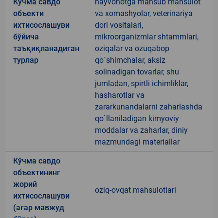
Кўчма савдо
hayvonotga mansub mahsulot
объекти
va xomashyolar, veterinariya
ихтисослашуви
dori vositalari,
бўйича
mikroorganizmlar shtammlari,
таъқиқланадиган
oziqalar va ozuqabop
турлар
qo`shimchalar, aksiz
solinadigan tovarlar, shu
jumladan, spirtli ichimliklar,
hasharotlar va
zararkunandalarni zaharlashda
qo`llaniladigan kimyoviy
moddalar va zaharlar, diniy
mazmundagi materiallar
Кўчма савдо
объектининг
жорий
oziq-ovqat mahsulotlari
ихтисослашуви
(агар мавжуд