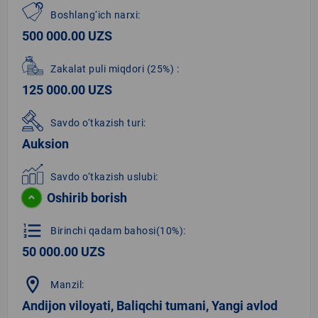
Boshlang‘ich narxi:
500 000.00 UZS
Zakalat puli miqdori
(25%)
:
125 000.00 UZS
Savdo o‘tkazish turi:
Auksion
Savdo o‘tkazish uslubi:
Oshirib borish
format_list_numbered
Birinchi qadam bahosi(10%):
50 000.00 UZS
location_on
Manzil:
Andijon viloyati, Baliqchi tumani, Yangi avlod