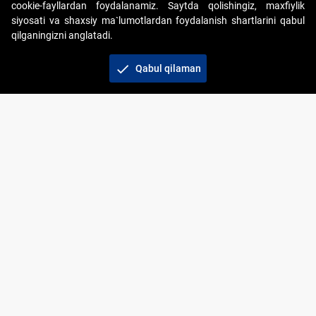
cookie-fayllardan foydalanamiz. Saytda qolishingiz, maxfiylik
siyosati va shaxsiy ma`lumotlardan foydalanish shartlarini qabul
qilganingizni anglatadi.
Copyright © 2017-2026. "Elektron onlayn-auksionlarni
tashkil etish" AJ. Barcha huquqlar himoyalangan
check
Qabul qilaman
To‘lov usullari
Bog‘lanish
+998 71 202-21-11