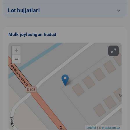
keyboard_arrow_down
Lot hujjatlari
Mulk joylashgan hudud
+
−
Leaflet
| ©
e-auksion.uz