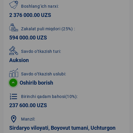
Boshlang‘ich narxi:
2 376 000.00 UZS
Zakalat puli miqdori
(25%)
:
594 000.00 UZS
Savdo o‘tkazish turi:
Auksion
Savdo o‘tkazish uslubi:
Oshirib borish
format_list_numbered
Birinchi qadam bahosi(10%):
237 600.00 UZS
location_on
Manzil:
Sirdaryo viloyati, Boyovut tumani, Uchturgon