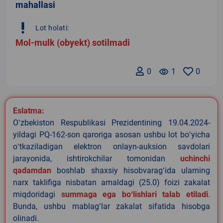
mahallasi
priority_high
Lot holati:
Mol-mulk (obyekt) sotilmadi
0
remove_red_eye
1
0
Eslatma:
Oʻzbekiston Respublikasi Prezidentining 19.04.2024-
yildagi PQ-162-son qaroriga asosan ushbu lot boʻyicha
oʻtkaziladigan elektron onlayn-auksion savdolari
jarayonida, ishtirokchilar tomonidan
uchinchi
qadamdan
boshlab shaxsiy hisobvaragʻida ularning
narx taklifiga nisbatan amaldagi (25.0) foizi zakalat
miqdoridagi
summaga ega boʻlishlari talab etiladi
.
Bunda, ushbu mablagʻlar zakalat sifatida hisobga
olinadi.