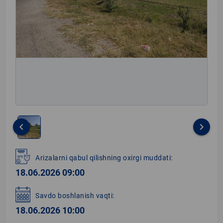
keyboard_arrow_left
keyboard_arrow_right
Item
1
Arizalarni qabul qilishning oxirgi muddati:
of
18.06.2026 09:00
1
Savdo boshlanish vaqti:
18.06.2026 10:00