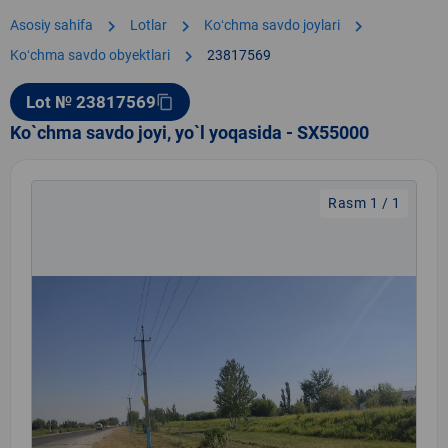
chevron_right
chevron_right
chevron_right
Asosiy sahifa
Lotlar
Koʻchma savdo joylari
chevron_right
Koʻchma savdo obyektlari
23817569
Lot № 23817569
content_copy
Ko`chma savdo joyi, yo`l yoqasida - SX55000
Rasm 1 / 1