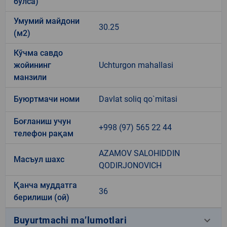
бўлса)
Умумий майдони
30.25
(м2)
Кўчма савдо
жойининг
Uchturgon mahallasi
манзили
Буюртмачи номи
Davlat soliq qo`mitasi
Боғланиш учун
+998 (97) 565 22 44
телефон рақам
AZAMOV SALOHIDDIN
Масъул шахс
QODIRJONOVICH
Қанча муддатга
36
берилиши (ой)
keyboard_arrow_down
Buyurtmachi ma’lumotlari