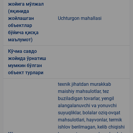
жойига мўлжал
(яқинида
жойлашган
Uchturgon mahallasi
объектлар
бўйича қисқа
маълумот)
Кўчма савдо
жойида ўрнатиш
мумкин бўлган
объект турлари
texnik jihatdan murakkab
maishiy mahsulotlar, tez
buziladigan tovarlar, yengil
alangalanuvchi va yonuvchi
suyuqliklar, bolalar oziq-ovqat
mahsulotlari, hayvonlar, termik
ishlov berilmagan, kelib chiqishi