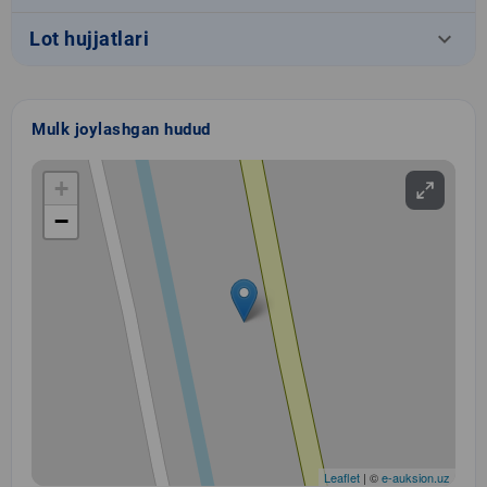
keyboard_arrow_down
Lot hujjatlari
Mulk joylashgan hudud
+
−
Leaflet
| ©
e-auksion.uz