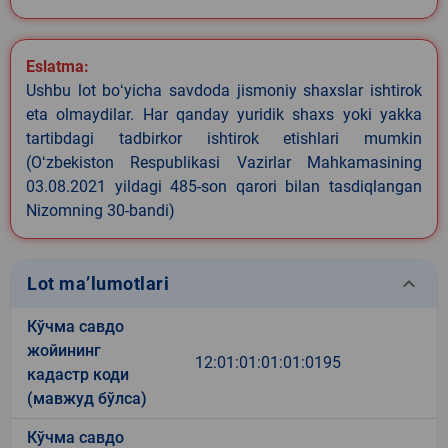
Eslatma:
Ushbu lot boʻyicha savdoda jismoniy shaxslar ishtirok
eta olmaydilar. Har qanday yuridik shaxs yoki yakka
tartibdagi tadbirkor ishtirok etishlari mumkin
(Oʻzbekiston Respublikasi Vazirlar Mahkamasining
03.08.2021 yildagi 485-son qarori bilan tasdiqlangan
Nizomning 30-bandi)
keyboard_arrow_down
Lot ma’lumotlari
Кўчма савдо
жойининг
12:01:01:01:01:0195
кадастр коди
(мавжуд бўлса)
Кўчма савдо