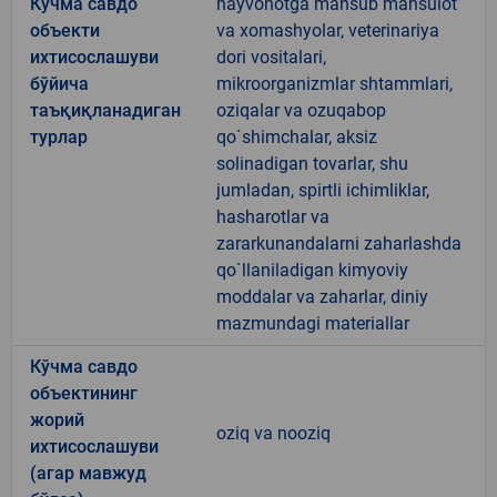
Кўчма савдо
hayvonotga mansub mahsulot
объекти
va xomashyolar, veterinariya
ихтисослашуви
dori vositalari,
бўйича
mikroorganizmlar shtammlari,
таъқиқланадиган
oziqalar va ozuqabop
турлар
qo`shimchalar, aksiz
solinadigan tovarlar, shu
jumladan, spirtli ichimliklar,
hasharotlar va
zararkunandalarni zaharlashda
qo`llaniladigan kimyoviy
moddalar va zaharlar, diniy
mazmundagi materiallar
Кўчма савдо
объектининг
жорий
oziq va nooziq
ихтисослашуви
(агар мавжуд