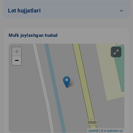
keyboard_arrow_down
Lot hujjatlari
Mulk joylashgan hudud
+
−
Leaflet
| ©
e-auksion.uz