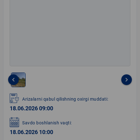
keyboard_arrow_left
keyboard_arrow_right
Item
1
Arizalarni qabul qilishning oxirgi muddati:
of
18.06.2026 09:00
1
Savdo boshlanish vaqti:
18.06.2026 10:00