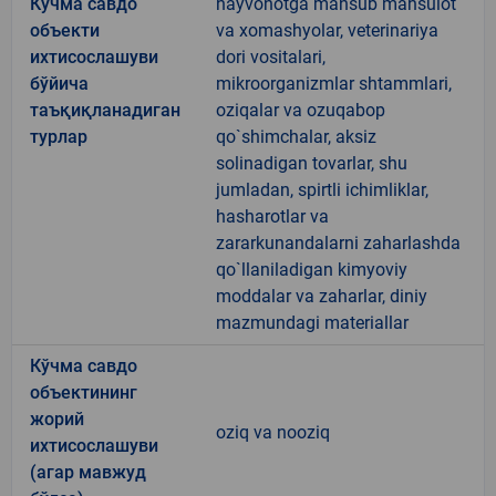
Кўчма савдо
hayvonotga mansub mahsulot
объекти
va xomashyolar, veterinariya
ихтисослашуви
dori vositalari,
бўйича
mikroorganizmlar shtammlari,
таъқиқланадиган
oziqalar va ozuqabop
турлар
qo`shimchalar, aksiz
solinadigan tovarlar, shu
jumladan, spirtli ichimliklar,
hasharotlar va
zararkunandalarni zaharlashda
qo`llaniladigan kimyoviy
moddalar va zaharlar, diniy
mazmundagi materiallar
Кўчма савдо
объектининг
жорий
oziq va nooziq
ихтисослашуви
(агар мавжуд