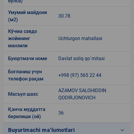
бўлса)
Умумий майдони
30.78
(м2)
Кўчма савдо
жойининг
Uchturgon mahallasi
манзили
Буюртмачи номи
Davlat soliq qo`mitasi
Боғланиш учун
+998 (97) 565 22 44
телефон рақам
AZAMOV SALOHIDDIN
Масъул шахс
QODIRJONOVICH
Қанча муддатга
36
берилиши (ой)
keyboard_arrow_down
Buyurtmachi ma’lumotlari