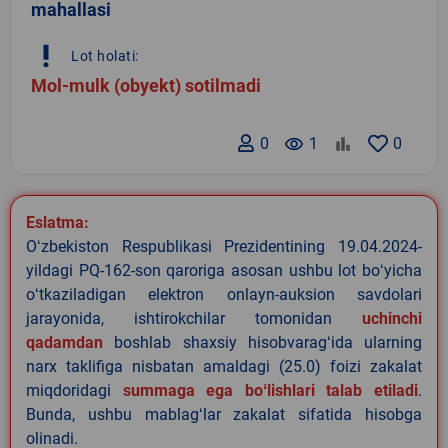
mahallasi
priority_high
Lot holati:
Mol-mulk (obyekt) sotilmadi
0
remove_red_eye
1
0
Eslatma:
Oʻzbekiston Respublikasi Prezidentining 19.04.2024-
yildagi PQ-162-son qaroriga asosan ushbu lot boʻyicha
oʻtkaziladigan elektron onlayn-auksion savdolari
jarayonida, ishtirokchilar tomonidan
uchinchi
qadamdan
boshlab shaxsiy hisobvaragʻida ularning
narx taklifiga nisbatan amaldagi (25.0) foizi zakalat
miqdoridagi
summaga ega boʻlishlari talab etiladi
.
Bunda, ushbu mablagʻlar zakalat sifatida hisobga
olinadi.