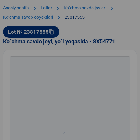
chevron_right
chevron_right
chevron_right
Asosiy sahifa
Lotlar
Koʻchma savdo joylari
chevron_right
Koʻchma savdo obyektlari
23817555
Lot № 23817555
content_copy
Ko`chma savdo joyi, yo`l yoqasida - SX54771
Rasm 1 / 1