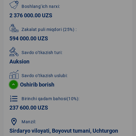
Boshlang‘ich narxi:
2 376 000.00 UZS
Zakalat puli miqdori
(25%)
:
594 000.00 UZS
Savdo o‘tkazish turi:
Auksion
Savdo o‘tkazish uslubi:
Oshirib borish
format_list_numbered
Birinchi qadam bahosi(10%):
237 600.00 UZS
location_on
Manzil:
Sirdaryo viloyati, Boyovut tumani, Uchturgon