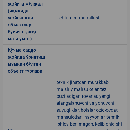
жойига мўлжал
(яқинида
жойлашган
Uchturgon mahallasi
объектлар
бўйича қисқа
маълумот)
Кўчма савдо
жойида ўрнатиш
мумкин бўлган
объект турлари
texnik jihatdan murakkab
maishiy mahsulotlar, tez
buziladigan tovarlar, yengil
alangalanuvchi va yonuvchi
suyuqliklar, bolalar oziq-ovqat
mahsulotlari, hayvonlar, termik
ishlov berilmagan, kelib chiqishi