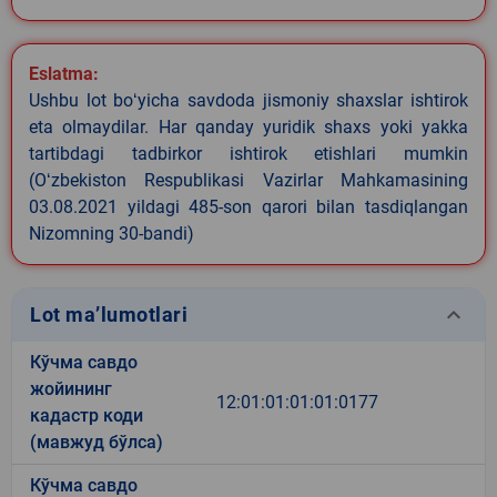
Eslatma:
Ushbu lot boʻyicha savdoda jismoniy shaxslar ishtirok
eta olmaydilar. Har qanday yuridik shaxs yoki yakka
tartibdagi tadbirkor ishtirok etishlari mumkin
(Oʻzbekiston Respublikasi Vazirlar Mahkamasining
03.08.2021 yildagi 485-son qarori bilan tasdiqlangan
Nizomning 30-bandi)
keyboard_arrow_down
Lot ma’lumotlari
Кўчма савдо
жойининг
12:01:01:01:01:0177
кадастр коди
(мавжуд бўлса)
Кўчма савдо