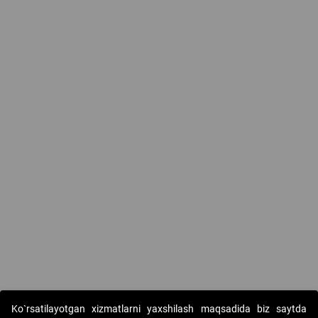
Ko`rsatilayotgan xizmatlarni yaxshilash maqsadida biz saytda