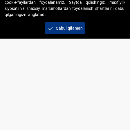
cookie-fayllardan foydalanamiz. Saytda qolishingiz, maxfiylik
siyosati va shaxsiy ma`lumotlardan foydalanish shartlarini qabul
qilganingizni anglatadi.
Copyright © 2017-2026. "Elektron onlayn-auksionlarni
tashkil etish" AJ. Barcha huquqlar himoyalangan
check
Qabul qilaman
To‘lov usullari
Bog‘lanish
+998 71 202-21-11