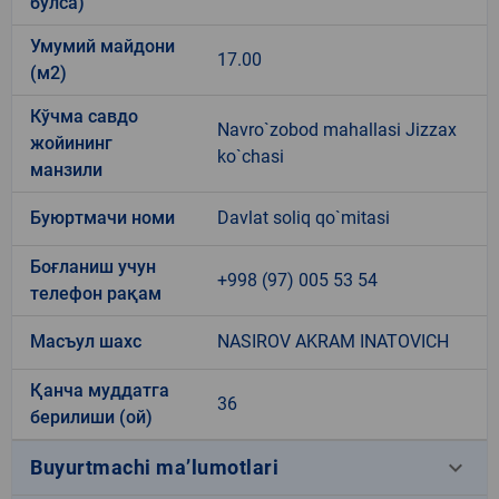
бўлса)
Умумий майдони
17.00
(м2)
Кўчма савдо
Navro`zobod mahallasi Jizzax
жойининг
ko`chasi
манзили
Буюртмачи номи
Davlat soliq qo`mitasi
Боғланиш учун
+998 (97) 005 53 54
телефон рақам
Масъул шахс
NASIROV AKRAM INATOVICH
Қанча муддатга
36
берилиши (ой)
keyboard_arrow_down
Buyurtmachi ma’lumotlari