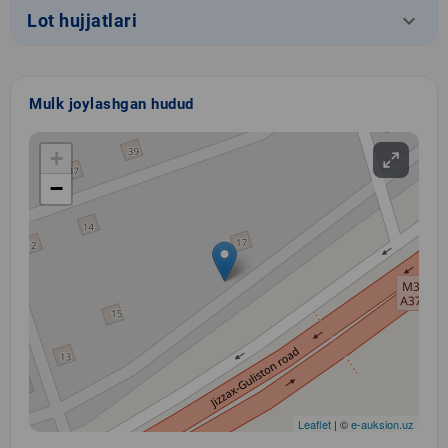
keyboard_arrow_down
Lot hujjatlari
Mulk joylashgan hudud
+
−
Leaflet
| ©
e-auksion.uz