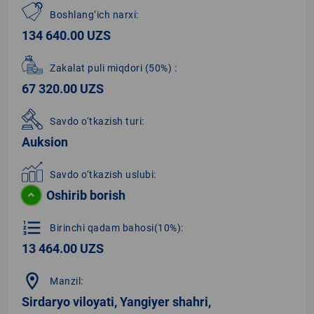
Boshlang‘ich narxi:
134 640.00 UZS
Zakalat puli miqdori
(50%)
:
67 320.00 UZS
Savdo o‘tkazish turi:
Auksion
Savdo o‘tkazish uslubi:
Oshirib borish
format_list_numbered
Birinchi qadam bahosi(10%):
13 464.00 UZS
location_on
Manzil:
Sirdaryo viloyati, Yangiyer shahri,