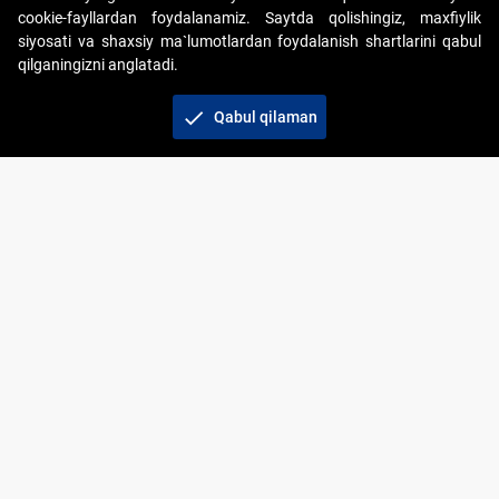
cookie-fayllardan foydalanamiz. Saytda qolishingiz, maxfiylik
siyosati va shaxsiy ma`lumotlardan foydalanish shartlarini qabul
qilganingizni anglatadi.
Copyright © 2017-2026. "Elektron onlayn-auksionlarni
tashkil etish" AJ. Barcha huquqlar himoyalangan
check
Qabul qilaman
To‘lov usullari
Bog‘lanish
+998 71 202-21-11