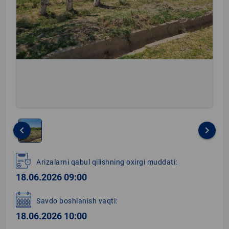
keyboard_arrow_left
keyboard_arrow_right
Item
1
Arizalarni qabul qilishning oxirgi muddati:
of
18.06.2026 09:00
1
Savdo boshlanish vaqti:
18.06.2026 10:00