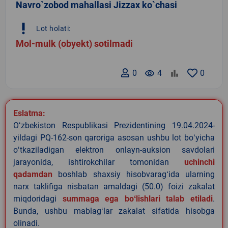
Navro`zobod mahallasi Jizzax ko`chasi
priority_high
Lot holati:
Mol-mulk (obyekt) sotilmadi
0
remove_red_eye
4
0
Eslatma:
Oʻzbekiston Respublikasi Prezidentining 19.04.2024-
yildagi PQ-162-son qaroriga asosan ushbu lot boʻyicha
oʻtkaziladigan elektron onlayn-auksion savdolari
jarayonida, ishtirokchilar tomonidan
uchinchi
qadamdan
boshlab shaxsiy hisobvaragʻida ularning
narx taklifiga nisbatan amaldagi (50.0) foizi zakalat
miqdoridagi
summaga ega boʻlishlari talab etiladi
.
Bunda, ushbu mablagʻlar zakalat sifatida hisobga
olinadi.