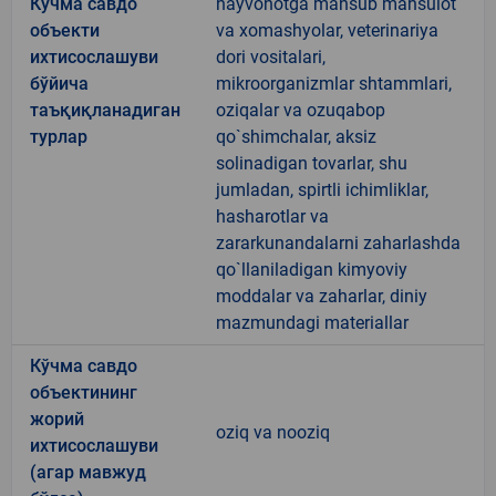
Кўчма савдо
hayvonotga mansub mahsulot
объекти
va xomashyolar, veterinariya
ихтисослашуви
dori vositalari,
бўйича
mikroorganizmlar shtammlari,
таъқиқланадиган
oziqalar va ozuqabop
турлар
qo`shimchalar, aksiz
solinadigan tovarlar, shu
jumladan, spirtli ichimliklar,
hasharotlar va
zararkunandalarni zaharlashda
qo`llaniladigan kimyoviy
moddalar va zaharlar, diniy
mazmundagi materiallar
Кўчма савдо
объектининг
жорий
oziq va nooziq
ихтисослашуви
(агар мавжуд