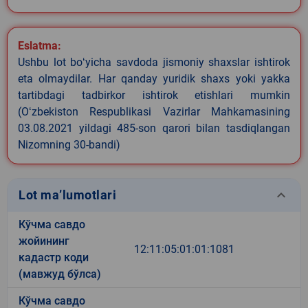
Eslatma:
Ushbu lot boʻyicha savdoda jismoniy shaxslar ishtirok
eta olmaydilar. Har qanday yuridik shaxs yoki yakka
tartibdagi tadbirkor ishtirok etishlari mumkin
(Oʻzbekiston Respublikasi Vazirlar Mahkamasining
03.08.2021 yildagi 485-son qarori bilan tasdiqlangan
Nizomning 30-bandi)
keyboard_arrow_down
Lot ma’lumotlari
Кўчма савдо
жойининг
12:11:05:01:01:1081
кадастр коди
(мавжуд бўлса)
Кўчма савдо