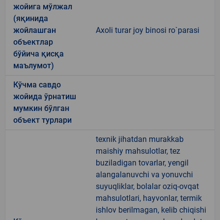
жойига мўлжал
(яқинида
жойлашган
Axoli turar joy binosi ro`parasi
объектлар
бўйича қисқа
маълумот)
Кўчма савдо
жойида ўрнатиш
мумкин бўлган
объект турлари
texnik jihatdan murakkab
maishiy mahsulotlar, tez
buziladigan tovarlar, yengil
alangalanuvchi va yonuvchi
suyuqliklar, bolalar oziq-ovqat
mahsulotlari, hayvonlar, termik
ishlov berilmagan, kelib chiqishi