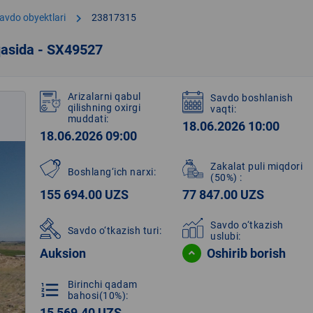
chevron_right
avdo obyektlari
23817315
qasida - SX49527
Arizalarni qabul
Savdo boshlanish
qilishning oxirgi
vaqti:
muddati:
18.06.2026 10:00
18.06.2026 09:00
Zakalat puli miqdori
Boshlang‘ich narxi:
(50%)
:
155 694.00 UZS
77 847.00 UZS
Savdo o‘tkazish
Savdo o‘tkazish turi:
uslubi:
Auksion
Oshirib borish
Birinchi qadam
format_list_numbered
bahosi(10%):
15 569.40 UZS