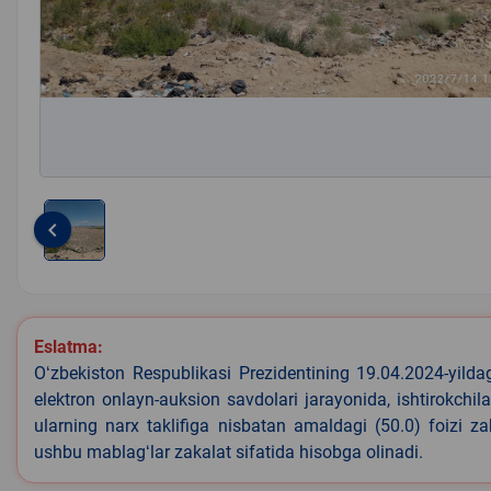
keyboard_arrow_left
Item
1
of
1
Eslatma:
Oʻzbekiston Respublikasi Prezidentining 19.04.2024-yild
elektron onlayn-auksion savdolari jarayonida, ishtirokchi
ularning narx taklifiga nisbatan amaldagi (50.0) foizi z
ushbu mablagʻlar zakalat sifatida hisobga olinadi.