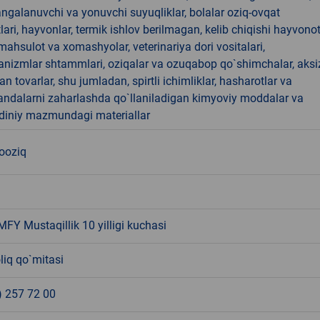
angalanuvchi va yonuvchi suyuqliklar, bolalar oziq-ovqat
ari, hayvonlar, termik ishlov berilmagan, kelib chiqishi hayvono
hsulot va xomashyolar, veterinariya dori vositalari,
anizmlar shtammlari, oziqalar va ozuqabop qo`shimchalar, aksi
an tovarlar, shu jumladan, spirtli ichimliklar, hasharotlar va
andalarni zaharlashda qo`llaniladigan kimyoviy moddalar va
 diniy mazmundagi materiallar
nooziq
FY Mustaqillik 10 yilligi kuchasi
liq qo`mitasi
) 257 72 00