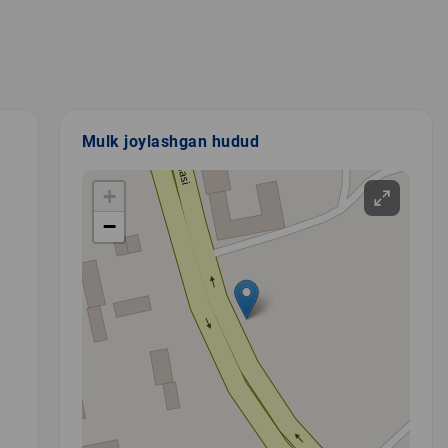
Mulk joylashgan hudud
+
−