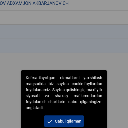
OV ADXAMJON AKBARJANOVICH
k
k
Ko`rsatilayotgan xizmatlarni yaxshilash
maqsadida biz saytda cookie-fayllardan
foydalanamiz. Saytda qolishingiz, maxfiylik
siyosati va shaxsiy ma`lumotlardan
foydalanish shartlarini qabul qilganingizni
anglatadi.
check
Qabul qilaman