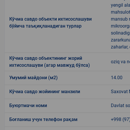
yengil al
mahsulotl
Кўчма савдо объекти ихтисослашуви
mansub ma
бўйича таъқиқланадиган турлар
mikroorg
solinadig
zararkun
zaharlar,
Кўчма савдо объектининг жорий
oziq va 
ихтисослашуви (агар мавжуд бўлса)
Умумий майдони (м2)
14.00
Кўчма савдо жойининг манзили
Saxovat M
Буюртмачи номи
Davlat so
Боғланиш учун телефон рақам
+998 (97