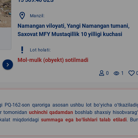
location_on
Manzil:
Namangan viloyati, Yangi Namangan tumani,
Saxovat MFY Mustaqillik 10 yilligi kuchasi
priority_high
Lot holati:
Mol-mulk (obyekt) sotilmadi
keyboard_arrow_right
0
remove_red_eye
1
agi PQ-162-son qaroriga asosan ushbu lot boʻyicha oʻtkazilad
lar tomonidan
uchinchi qadamdan
boshlab shaxsiy hisobvaragʻ
akalat miqdoridagi
summaga ega boʻlishlari talab etiladi
. Bu