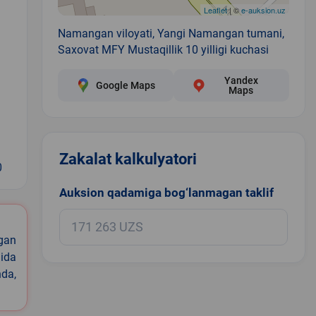
Leaflet
| ©
e-auksion.uz
Namangan viloyati, Yangi Namangan tumani,
Saxovat MFY Mustaqillik 10 yilligi kuchasi
Yandex
Google Maps
Maps
Zakalat kalkulyatori
0
Auksion qadamiga bog‘lanmagan taklif
igan
ida
nda,