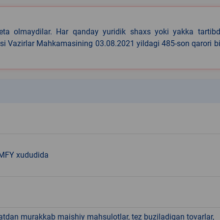
eta olmaydilar. Har qanday yuridik shaxs yoki yakka tartibd
asi Vazirlar Mahkamasining 03.08.2021 yildagi 485-son qarori b
k
MFY xududida
hatdan murakkab maishiy mahsulotlar, tez buziladigan tovarlar,