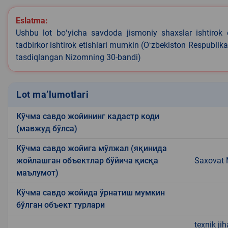
Eslatma:
Ushbu lot boʻyicha savdoda jismoniy shaxslar ishtirok 
tadbirkor ishtirok etishlari mumkin (Oʻzbekiston Respublik
tasdiqlangan Nizomning 30-bandi)
Lot ma’lumotlari
Кўчма савдо жойининг кадастр коди
(мавжуд бўлса)
Кўчма савдо жойига мўлжал (яқинида
жойлашган объектлар бўйича қисқа
Saxovat 
маълумот)
Кўчма савдо жойида ўрнатиш мумкин
бўлган объект турлари
texnik ji