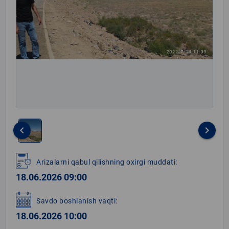
keyboard_arrow_left
keyboard_arrow_right
Item
1
Arizalarni qabul qilishning oxirgi muddati:
of
18.06.2026 09:00
1
Savdo boshlanish vaqti:
18.06.2026 10:00