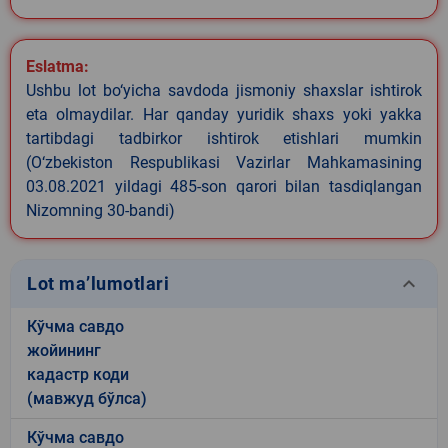
Eslatma:
Ushbu lot bo‘yicha savdoda jismoniy shaxslar ishtirok
eta olmaydilar. Har qanday yuridik shaxs yoki yakka
tartibdagi tadbirkor ishtirok etishlari mumkin
(O‘zbekiston Respublikasi Vazirlar Mahkamasining
03.08.2021 yildagi 485-son qarori bilan tasdiqlangan
Nizomning 30-bandi)
keyboard_arrow_down
Lot ma’lumotlari
Кўчма савдо
жойининг
кадастр коди
(мавжуд бўлса)
Кўчма савдо