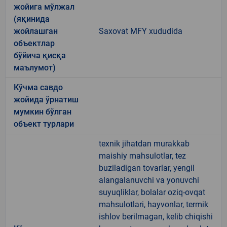
жойига мўлжал
(яқинида
жойлашган
Saxovat MFY xududida
объектлар
бўйича қисқа
маълумот)
Кўчма савдо
жойида ўрнатиш
мумкин бўлган
объект турлари
texnik jihatdan murakkab
maishiy mahsulotlar, tez
buziladigan tovarlar, yengil
alangalanuvchi va yonuvchi
suyuqliklar, bolalar oziq-ovqat
mahsulotlari, hayvonlar, termik
ishlov berilmagan, kelib chiqishi