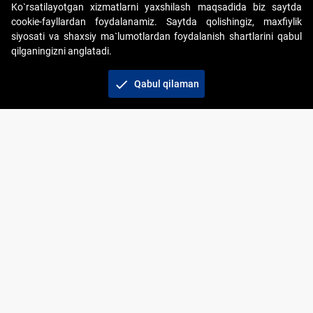
Ko`rsatilayotgan xizmatlarni yaxshilash maqsadida biz saytda
cookie-fayllardan foydalanamiz. Saytda qolishingiz, maxfiylik
siyosati va shaxsiy ma`lumotlardan foydalanish shartlarini qabul
qilganingizni anglatadi.
Copyright © 2017-2026. "Elektron onlayn-auksionlarni
tashkil etish" AJ. Barcha huquqlar himoyalangan
check
Qabul qilaman
To‘lov usullari
Bog‘lanish