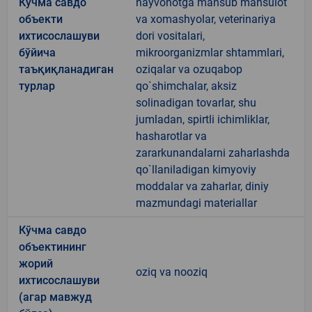
Кўчма савдо
hayvonotga mansub mahsulot
объекти
va xomashyolar, veterinariya
ихтисослашуви
dori vositalari,
бўйича
mikroorganizmlar shtammlari,
таъқиқланадиган
oziqalar va ozuqabop
турлар
qo`shimchalar, aksiz
solinadigan tovarlar, shu
jumladan, spirtli ichimliklar,
hasharotlar va
zararkunandalarni zaharlashda
qo`llaniladigan kimyoviy
moddalar va zaharlar, diniy
mazmundagi materiallar
Кўчма савдо
объектининг
жорий
oziq va nooziq
ихтисослашуви
(агар мавжуд