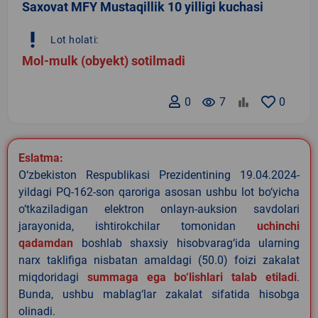
Saxovat MFY Mustaqillik 10 yilligi kuchasi
priority_high
Lot holati:
Mol-mulk (obyekt) sotilmadi
0
remove_red_eye
7
0
Eslatma:
O‘zbekiston Respublikasi Prezidentining 19.04.2024-
yildagi PQ-162-son qaroriga asosan ushbu lot bo‘yicha
o‘tkaziladigan elektron onlayn-auksion savdolari
jarayonida, ishtirokchilar tomonidan
uchinchi
qadamdan
boshlab shaxsiy hisobvarag‘ida ularning
narx taklifiga nisbatan amaldagi (50.0) foizi zakalat
miqdoridagi
summaga ega bo‘lishlari talab etiladi
.
Bunda, ushbu mablag‘lar zakalat sifatida hisobga
olinadi.