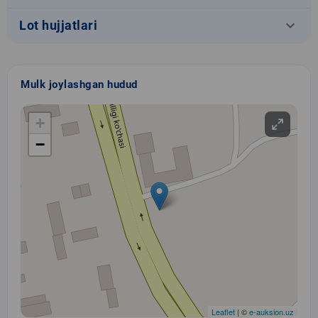
keyboard_arrow_down
Lot hujjatlari
Mulk joylashgan hudud
+
−
Leaflet
| ©
e-auksion.uz