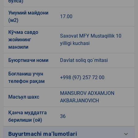
бўлса)
Умумий майдони
17.00
(м2)
Кўчма савдо
Saxovat MFY Mustaqillik 10
жойининг
yilligi kuchasi
манзили
Буюртмачи номи
Davlat soliq qo`mitasi
Боғланиш учун
+998 (97) 257 72 00
телефон рақам
MANSUROV ADXAMJON
Масъул шахс
AKBARJANOVICH
Қанча муддатга
36
берилиши (ой)
keyboard_arrow_down
Buyurtmachi ma’lumotlari