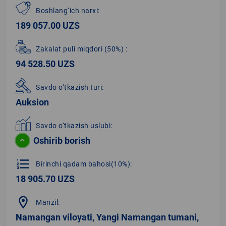
Boshlang‘ich narxi:
189 057.00 UZS
Zakalat puli miqdori
(50%)
:
94 528.50 UZS
Savdo o‘tkazish turi:
Auksion
Savdo o‘tkazish uslubi:
Oshirib borish
format_list_numbered
Birinchi qadam bahosi(10%):
18 905.70 UZS
location_on
Manzil:
Namangan viloyati, Yangi Namangan tumani,