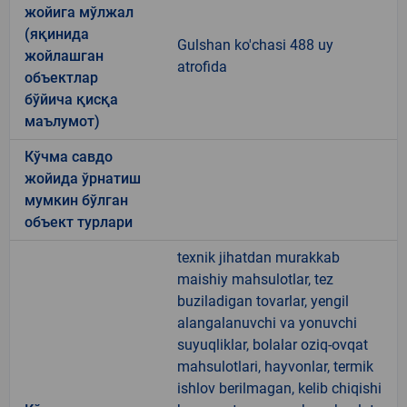
жойига мўлжал
(яқинида
Gulshan ko'chasi 488 uy
жойлашган
atrofida
объектлар
бўйича қисқа
маълумот)
Кўчма савдо
жойида ўрнатиш
мумкин бўлган
объект турлари
texnik jihatdan murakkab
maishiy mahsulotlar, tez
buziladigan tovarlar, yengil
alangalanuvchi va yonuvchi
suyuqliklar, bolalar oziq-ovqat
mahsulotlari, hayvonlar, termik
ishlov berilmagan, kelib chiqishi