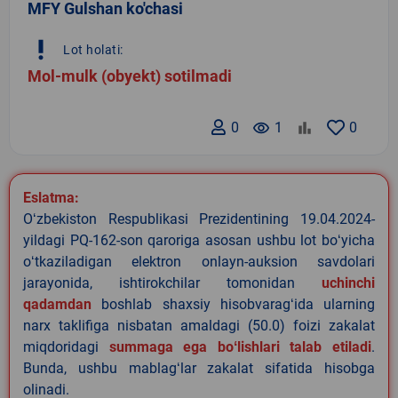
MFY Gulshan ko'chasi
priority_high
Lot holati:
Mol-mulk (obyekt) sotilmadi
0
remove_red_eye
1
0
Eslatma:
Oʻzbekiston Respublikasi Prezidentining 19.04.2024-
yildagi PQ-162-son qaroriga asosan ushbu lot boʻyicha
oʻtkaziladigan elektron onlayn-auksion savdolari
jarayonida, ishtirokchilar tomonidan
uchinchi
qadamdan
boshlab shaxsiy hisobvaragʻida ularning
narx taklifiga nisbatan amaldagi (50.0) foizi zakalat
miqdoridagi
summaga ega boʻlishlari talab etiladi
.
Bunda, ushbu mablagʻlar zakalat sifatida hisobga
olinadi.