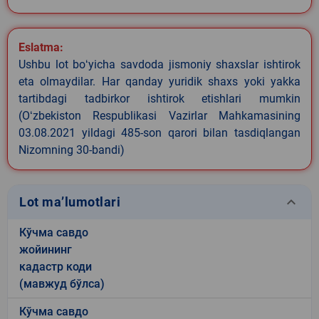
Eslatma:
Ushbu lot boʻyicha savdoda jismoniy shaxslar ishtirok
eta olmaydilar. Har qanday yuridik shaxs yoki yakka
tartibdagi tadbirkor ishtirok etishlari mumkin
(Oʻzbekiston Respublikasi Vazirlar Mahkamasining
03.08.2021 yildagi 485-son qarori bilan tasdiqlangan
Nizomning 30-bandi)
keyboard_arrow_down
Lot ma’lumotlari
Кўчма савдо
жойининг
кадастр коди
(мавжуд бўлса)
Кўчма савдо