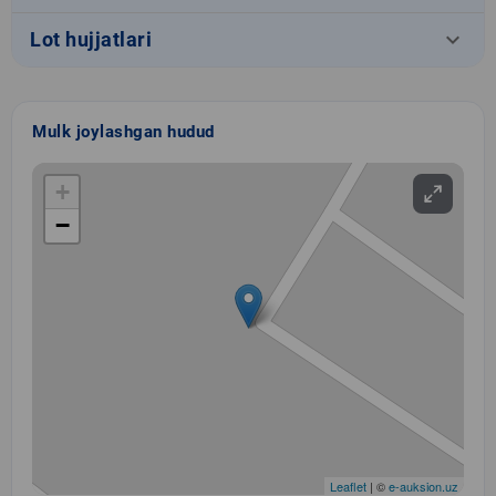
keyboard_arrow_down
Lot hujjatlari
Mulk joylashgan hudud
+
−
Leaflet
| ©
e-auksion.uz