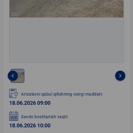
keyboard_arrow_left
keyboard_arrow_right
Item
1
Arizalarni qabul qilishning oxirgi muddati:
of
18.06.2026 09:00
1
Savdo boshlanish vaqti:
18.06.2026 10:00