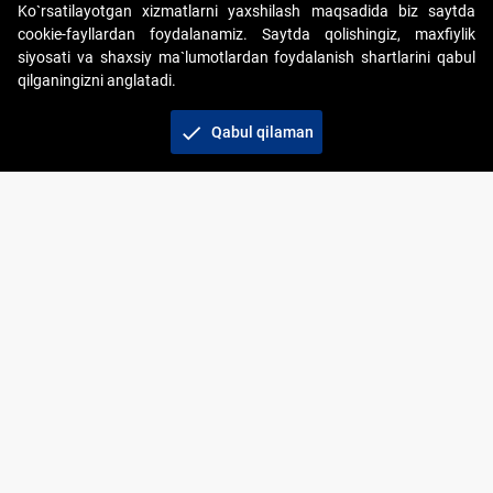
Ko`rsatilayotgan xizmatlarni yaxshilash maqsadida biz saytda
cookie-fayllardan foydalanamiz. Saytda qolishingiz, maxfiylik
siyosati va shaxsiy ma`lumotlardan foydalanish shartlarini qabul
qilganingizni anglatadi.
Copyright © 2017-2026. "Elektron onlayn-auksionlarni
tashkil etish" AJ. Barcha huquqlar himoyalangan
check
Qabul qilaman
To‘lov usullari
Bog‘lanish