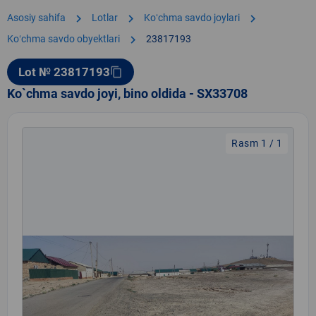
chevron_right
chevron_right
chevron_right
Asosiy sahifa
Lotlar
Koʻchma savdo joylari
chevron_right
Koʻchma savdo obyektlari
23817193
Lot № 23817193
content_copy
Ko`chma savdo joyi, bino oldida - SX33708
Rasm 1 / 1