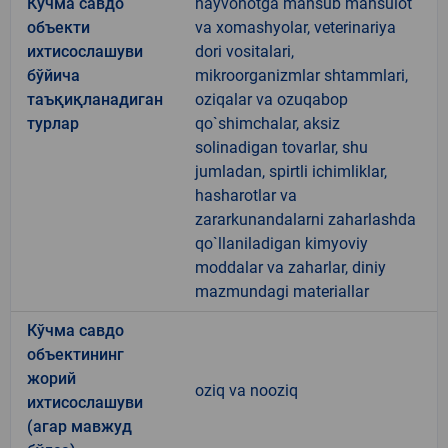
Кўчма савдо
hayvonotga mansub mahsulot
объекти
va xomashyolar, veterinariya
ихтисослашуви
dori vositalari,
бўйича
mikroorganizmlar shtammlari,
таъқиқланадиган
oziqalar va ozuqabop
турлар
qo`shimchalar, aksiz
solinadigan tovarlar, shu
jumladan, spirtli ichimliklar,
hasharotlar va
zararkunandalarni zaharlashda
qo`llaniladigan kimyoviy
moddalar va zaharlar, diniy
mazmundagi materiallar
Кўчма савдо
объектининг
жорий
oziq va nooziq
ихтисослашуви
(агар мавжуд