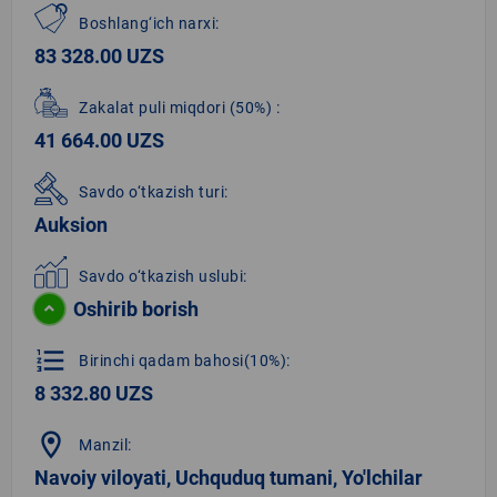
Boshlang‘ich narxi:
83 328.00 UZS
Zakalat puli miqdori
(50%)
:
41 664.00 UZS
Savdo o‘tkazish turi:
Auksion
Savdo o‘tkazish uslubi:
Oshirib borish
format_list_numbered
Birinchi qadam bahosi(10%):
8 332.80 UZS
location_on
Manzil:
Navoiy viloyati, Uchquduq tumani, Yo'lchilar