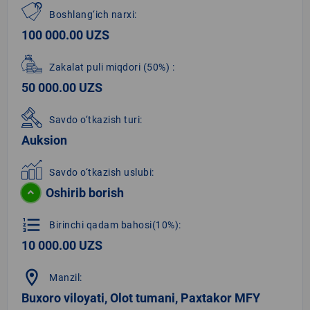
Boshlang‘ich narxi:
100 000.00 UZS
Zakalat puli miqdori
(50%)
:
50 000.00 UZS
Savdo o‘tkazish turi:
Auksion
Savdo o‘tkazish uslubi:
Oshirib borish
format_list_numbered
Birinchi qadam bahosi(10%):
10 000.00 UZS
location_on
Manzil:
Buxoro viloyati, Olot tumani, Paxtakor MFY