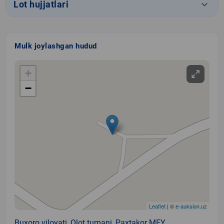
keyboard_arrow_down
Lot hujjatlari
Mulk joylashgan hudud
+
−
Leaflet
| ©
e-auksion.uz
Buxoro viloyati, Olot tumani, Paxtakor MFY