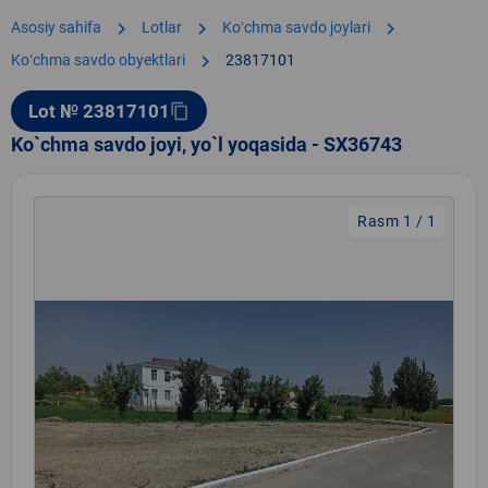
chevron_right
chevron_right
chevron_right
Asosiy sahifa
Lotlar
Koʻchma savdo joylari
chevron_right
Koʻchma savdo obyektlari
23817101
Lot № 23817101
content_copy
Ko`chma savdo joyi, yo`l yoqasida - SX36743
Rasm 1 / 1