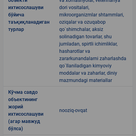
объекти
va xomashyolar, veterinariya
ихтисослашуви
dori vositalari,
бўйича
mikroorganizmlar shtammlari,
таъқиқланадиган
oziqalar va ozuqabop
турлар
qo`shimchalar, aksiz
solinadigan tovarlar, shu
jumladan, spirtli ichimliklar,
hasharotlar va
zararkunandalarni zaharlashda
qo`llaniladigan kimyoviy
moddalar va zaharlar, diniy
mazmundagi materiallar
Кўчма савдо
объектининг
жорий
nooziq-ovqat
ихтисослашуви
(агар мавжуд
бўлса)