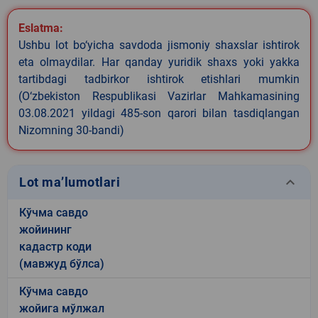
Eslatma:
Ushbu lot bo‘yicha savdoda jismoniy shaxslar ishtirok
eta olmaydilar. Har qanday yuridik shaxs yoki yakka
tartibdagi tadbirkor ishtirok etishlari mumkin
(O‘zbekiston Respublikasi Vazirlar Mahkamasining
03.08.2021 yildagi 485-son qarori bilan tasdiqlangan
Nizomning 30-bandi)
keyboard_arrow_down
Lot ma’lumotlari
Кўчма савдо
жойининг
кадастр коди
(мавжуд бўлса)
Кўчма савдо
жойига мўлжал