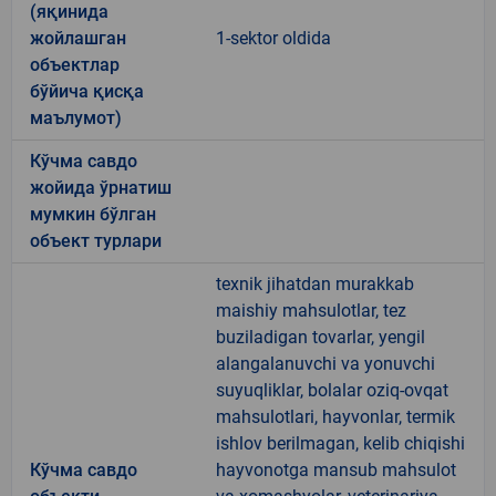
(яқинида
жойлашган
1-sektor oldida
объектлар
бўйича қисқа
маълумот)
Кўчма савдо
жойида ўрнатиш
мумкин бўлган
объект турлари
texnik jihatdan murakkab
maishiy mahsulotlar, tez
buziladigan tovarlar, yengil
alangalanuvchi va yonuvchi
suyuqliklar, bolalar oziq-ovqat
mahsulotlari, hayvonlar, termik
ishlov berilmagan, kelib chiqishi
Кўчма савдо
hayvonotga mansub mahsulot