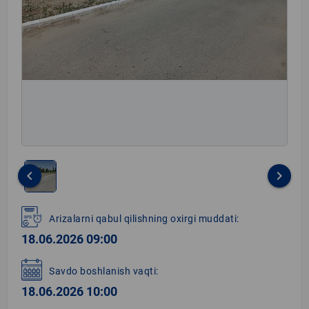
keyboard_arrow_left
keyboard_arrow_right
Item
1
Arizalarni qabul qilishning oxirgi muddati:
of
18.06.2026 09:00
1
Savdo boshlanish vaqti:
18.06.2026 10:00