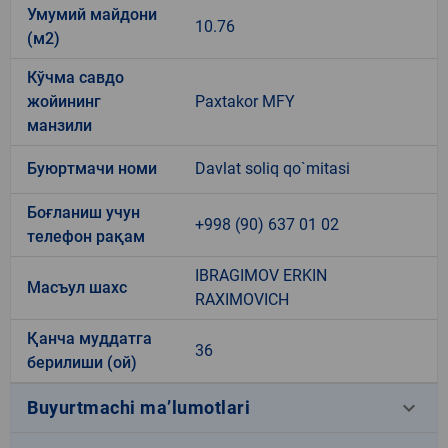
Умумий майдони
10.76
(м2)
Кўчма савдо
жойининг
Paxtakor MFY
манзили
Буюртмачи номи
Davlat soliq qo`mitasi
Боғланиш учун
+998 (90) 637 01 02
телефон рақам
IBRAGIMOV ERKIN
Масъул шахс
RAXIMOVICH
Қанча муддатга
36
берилиши (ой)
keyboard_arrow_down
Buyurtmachi ma’lumotlari