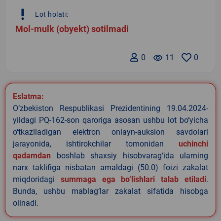
priority_high
Lot holati:
Mol-mulk (obyekt) sotilmadi
0
remove_red_eye
11
0
Eslatma:
O‘zbekiston Respublikasi Prezidentining 19.04.2024-
yildagi PQ-162-son qaroriga asosan ushbu lot bo‘yicha
o‘tkaziladigan elektron onlayn-auksion savdolari
jarayonida, ishtirokchilar tomonidan
uchinchi
qadamdan
boshlab shaxsiy hisobvarag‘ida ularning
narx taklifiga nisbatan amaldagi (50.0) foizi zakalat
miqdoridagi
summaga ega bo‘lishlari talab etiladi
.
Bunda, ushbu mablag‘lar zakalat sifatida hisobga
olinadi.