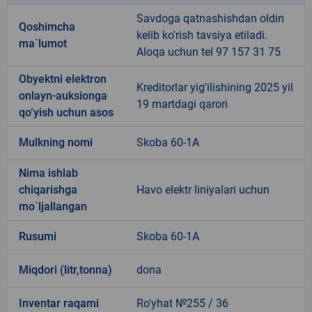
Savdoga qatnashishdan oldin
Qoshimcha
kelib ko'rish tavsiya etiladi.
ma`lumot
Aloqa uchun tel 97 157 31 75
Obyektni elektron
Kreditorlar yig'ilishining 2025 yil
onlayn-auksionga
19 martdagi qarori
qo‘yish uchun asos
Mulkning nomi
Skoba 60-1A
Nima ishlab
chiqarishga
Havo elektr liniyalari uchun
mo`ljallangan
Rusumi
Skoba 60-1A
Miqdori (litr,tonna)
dona
Inventar raqami
Ro'yhat №255 / 36