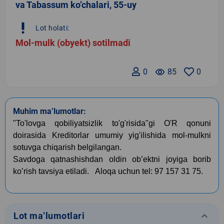
va Tabassum ko’chalari, 55-uy
priority_high
Lot holati:
Mol-mulk (obyekt) sotilmadi
0
remove_red_eye
85
0
Muhim ma’lumotlar:
"To'lovga qobiliyatsizlik to'g'risida"gi O'R qonuni
doirasida Kreditorlar umumiy yig'ilishida mol-mulkni
sotuvga chiqarish belgilangan.
Savdoga qatnashishdan oldin ob’ektni joyiga borib
ko’rish tavsiya etiladi.
Aloqa uchun tel: 97 157 31 75.
keyboard_arrow_down
Lot ma’lumotlari