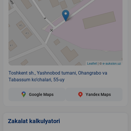
Leaflet
| ©
e-auksion.uz
Toshkent sh., Yashnobod tumani, Ohangrabo va
Tabassum ko’chalari, 55-uy
Google Maps
Yandex Maps
Zakalat kalkulyatori