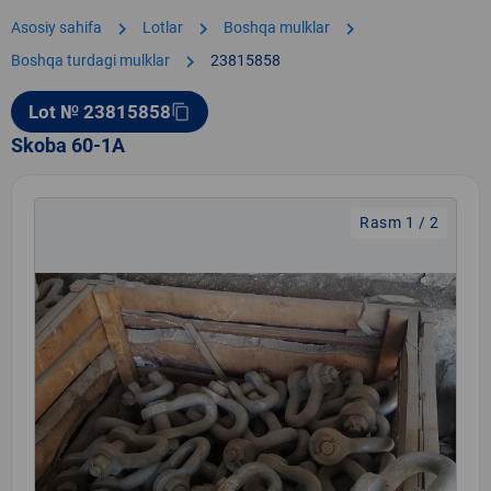
chevron_right
chevron_right
chevron_right
Asosiy sahifa
Lotlar
Boshqa mulklar
chevron_right
Boshqa turdagi mulklar
23815858
Lot № 23815858
content_copy
Skoba 60-1A
Rasm 1 / 2