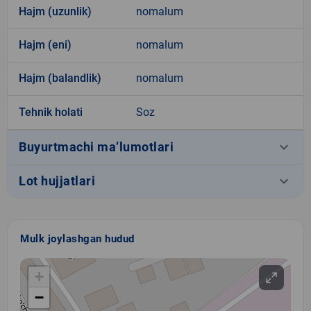
Hajm (uzunlik)
nomalum
Hajm (eni)
nomalum
Hajm (balandlik)
nomalum
Tehnik holati
Soz
keyboard_arrow_down
Buyurtmachi ma’lumotlari
keyboard_arrow_down
Lot hujjatlari
Mulk joylashgan hudud
+
−