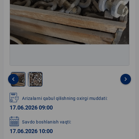
keyboard_arrow_left
keyboard_arrow_right
Item
1
Arizalarni qabul qilishning oxirgi muddati:
of
17.06.2026 09:00
2
Savdo boshlanish vaqti:
17.06.2026 10:00