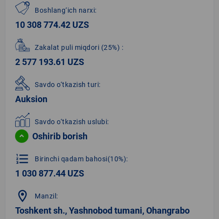
Boshlang‘ich narxi:
10 308 774.42 UZS
Zakalat puli miqdori
(25%)
:
2 577 193.61 UZS
Savdo o‘tkazish turi:
Auksion
Savdo o‘tkazish uslubi:
Oshirib borish
format_list_numbered
Birinchi qadam bahosi(10%):
1 030 877.44 UZS
location_on
Manzil:
Toshkent sh., Yashnobod tumani, Ohangrabo