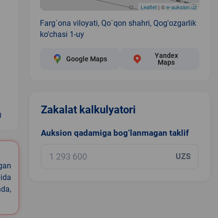
Leaflet
| ©
e-auksion.uz
Farg`ona viloyati, Qo`qon shahri, Qog'ozgarlik
ko'chasi 1-uy
Yandex
Google Maps
Maps
Zakalat kalkulyatori
0
Auksion qadamiga bog‘lanmagan taklif
UZS
igan
ida
nda,