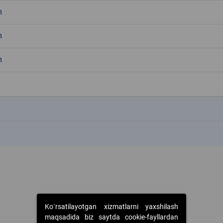
m
m
m
k
k
Ko`rsatilayotgan xizmatlarni yaxshilash
maqsadida biz saytda cookie-fayllardan