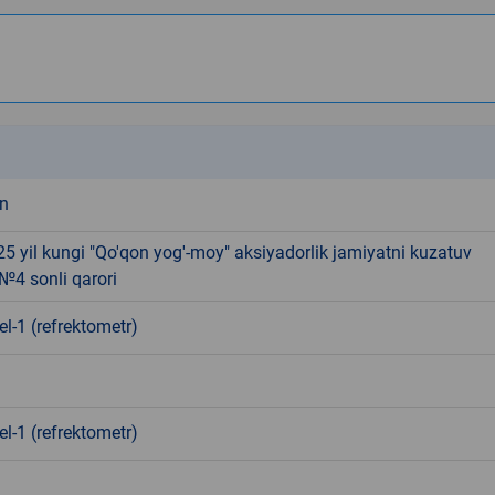
k
an
5 yil kungi "Qo'qon yog'-moy" aksiyadorlik jamiyatni kuzatuv
№4 sonli qarori
l-1 (refrektometr)
l-1 (refrektometr)