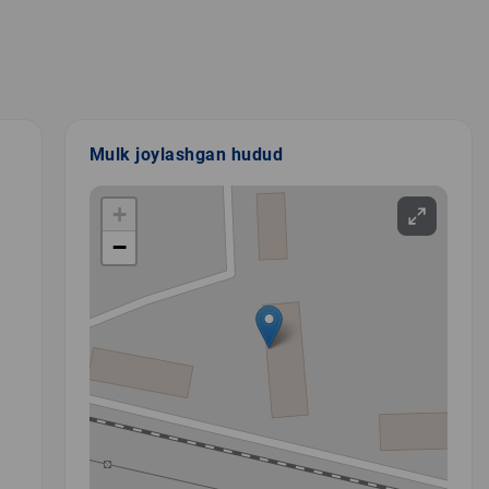
Mulk joylashgan hudud
+
−