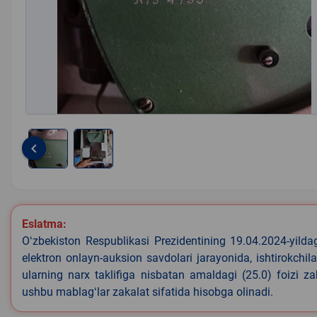
keyboard_arrow_left
Item
1
of
2
Eslatma:
Oʻzbekiston Respublikasi Prezidentining 19.04.2024-yild
elektron onlayn-auksion savdolari jarayonida, ishtirokchi
ularning narx taklifiga nisbatan amaldagi (25.0) foizi z
ushbu mablagʻlar zakalat sifatida hisobga olinadi.