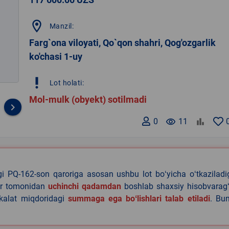
location_on
Manzil:
Farg`ona viloyati, Qo`qon shahri, Qog'ozgarlik
ko'chasi 1-uy
priority_high
Lot holati:
Mol-mulk (obyekt) sotilmadi
keyboard_arrow_right
0
remove_red_eye
11
agi PQ-162-son qaroriga asosan ushbu lot boʻyicha oʻtkazilad
lar tomonidan
uchinchi qadamdan
boshlab shaxsiy hisobvaragʻ
akalat miqdoridagi
summaga ega boʻlishlari talab etiladi
. Bu