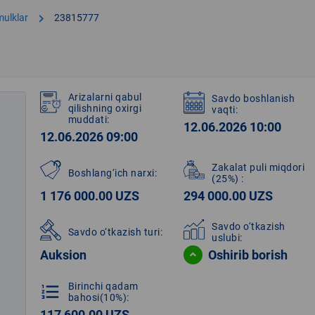
chevron_right
mulklar
23815777
Arizalarni qabul
Savdo boshlanish
qilishning oxirgi
vaqti:
muddati:
12.06.2026 10:00
12.06.2026 09:00
Zakalat puli miqdori
Boshlang‘ich narxi:
(25%)
:
1 176 000.00 UZS
294 000.00 UZS
Savdo o‘tkazish
Savdo o‘tkazish turi:
uslubi:
Auksion
Oshirib borish
Birinchi qadam
format_list_numbered
bahosi(10%):
117 600.00 UZS