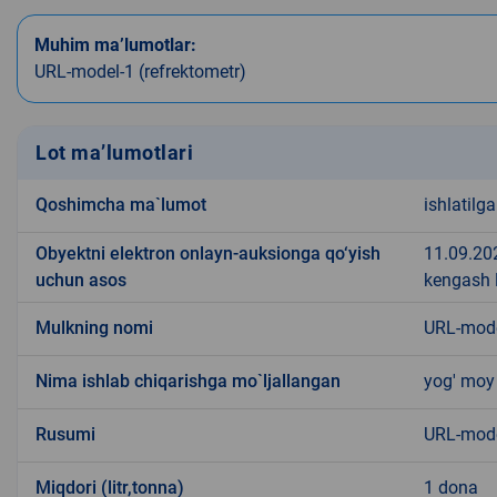
Muhim ma’lumotlar:
URL-model-1 (refrektometr)
Lot ma’lumotlari
Qoshimcha ma`lumot
ishlatilg
Obyektni elektron onlayn-auksionga qo‘yish
11.09.202
uchun asos
kengash 
Mulkning nomi
URL-mode
Nima ishlab chiqarishga mo`ljallangan
yog' moy
Rusumi
URL-mode
Miqdori (litr,tonna)
1 dona