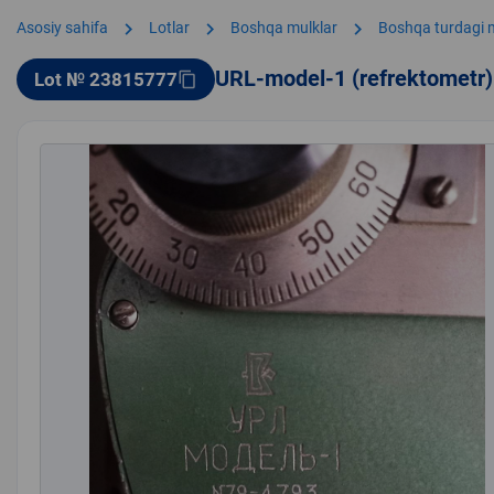
chevron_right
chevron_right
chevron_right
Asosiy sahifa
Lotlar
Boshqa mulklar
Boshqa turdagi 
URL-model-1 (refrektometr)
Lot № 23815777
content_copy