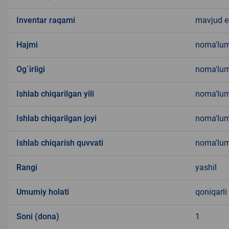
Inventar raqami
mavjud 
Hajmi
noma'lu
Og`irligi
noma'lu
Ishlab chiqarilgan yili
noma'lu
Ishlab chiqarilgan joyi
noma'lu
Ishlab chiqarish quvvati
noma'lu
Rangi
yashil
Umumiy holati
qoniqarli
Soni (dona)
1