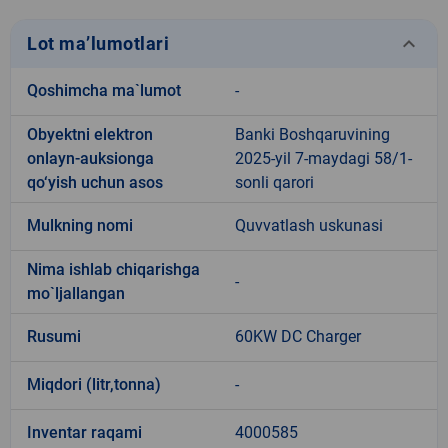
keyboard_arrow_down
Lot ma’lumotlari
Qoshimcha ma`lumot
-
Obyektni elektron
Banki Boshqaruvining
onlayn-auksionga
2025-yil 7-maydagi 58/1-
qo‘yish uchun asos
sonli qarori
Mulkning nomi
Quvvatlash uskunasi
Nima ishlab chiqarishga
-
mo`ljallangan
Rusumi
60KW DC Charger
Miqdori (litr,tonna)
-
Inventar raqami
4000585