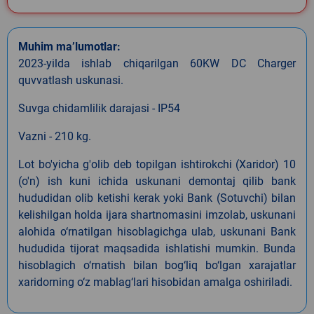
Muhim ma’lumotlar:
2023-yilda ishlab chiqarilgan 60KW DC Charger
quvvatlash uskunasi.
Suvga chidamlilik darajasi - IP54
Vazni - 210 kg.
Lot bo'yicha g'olib deb topilgan ishtirokchi (Xaridor) 10
(o'n) ish kuni ichida uskunani demontaj qilib bank
hududidan olib ketishi kerak yoki Bank (Sotuvchi) bilan
kelishilgan holda ijara shartnomasini imzolab, uskunani
alohida о‘rnatilgan hisoblagichga ulab, uskunani Bank
hududida tijorat maqsadida ishlatishi mumkin. Bunda
hisoblagich о‘rnatish bilan bog‘liq bо‘lgan xarajatlar
xaridorning о‘z mablag‘lari hisobidan amalga oshiriladi.