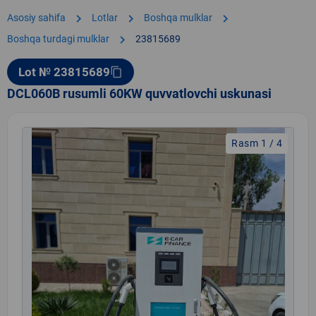
chevron_right
chevron_right
chevron_right
Asosiy sahifa
Lotlar
Boshqa mulklar
chevron_right
Boshqa turdagi mulklar
23815689
Lot № 23815689
content_copy
DCL060B rusumli 60KW quvvatlovchi uskunasi
Rasm 1 / 4