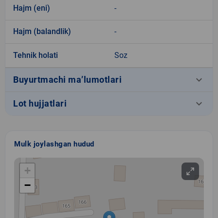
Hajm (eni)
-
Hajm (balandlik)
-
Tehnik holati
Soz
keyboard_arrow_down
Buyurtmachi ma’lumotlari
keyboard_arrow_down
Lot hujjatlari
Mulk joylashgan hudud
+
−