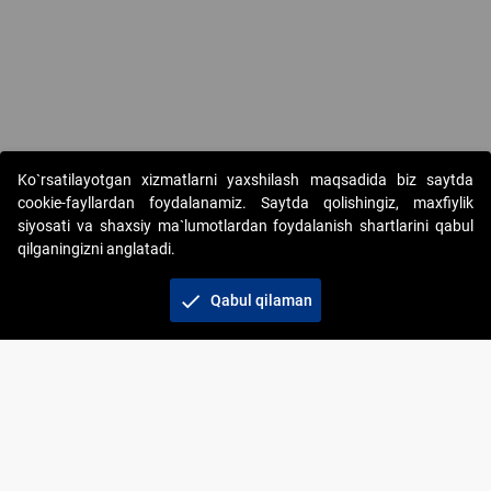
Ko`rsatilayotgan xizmatlarni yaxshilash maqsadida biz saytda
cookie-fayllardan foydalanamiz. Saytda qolishingiz, maxfiylik
siyosati va shaxsiy ma`lumotlardan foydalanish shartlarini qabul
qilganingizni anglatadi.
Copyright © 2017-2026. "Elektron onlayn-auksionlarni
tashkil etish" AJ. Barcha huquqlar himoyalangan
check
Qabul qilaman
To‘lov usullari