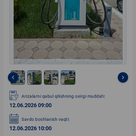
keyboard_arrow_left
keyboard_arrow_right
Item
1
Arizalarni qabul qilishning oxirgi muddati:
of
12.06.2026 09:00
4
Savdo boshlanish vaqti:
12.06.2026 10:00