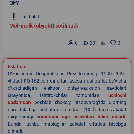
QFY
priority_high
Lot holati:
Mol-mulk (obyekt) sotilmadi
0
remove_red_eye
29
0
Eslatma:
O‘zbekiston Respublikasi Prezidentining 19.04.2024-
yildagi PQ-162-son qaroriga asosan ushbu lot bo‘yicha
o‘tkaziladigan elektron onlayn-auksion savdolari
jarayonida, ishtirokchilar tomonidan
uchinchi
qadamdan
boshlab shaxsiy hisobvarag‘ida ularning
narx taklifiga nisbatan amaldagi (10.0) foizi zakalat
miqdoridagi
summaga ega bo‘lishlari talab etiladi
.
Bunda, ushbu mablag‘lar zakalat sifatida hisobga
olinadi.