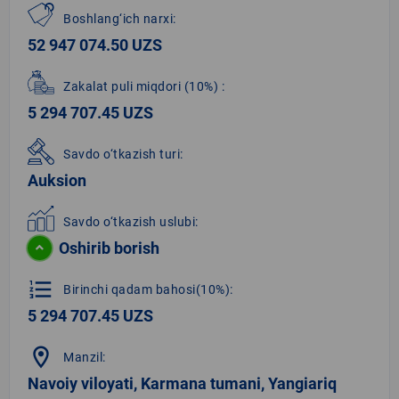
Boshlang‘ich narxi:
52 947 074.50 UZS
Zakalat puli miqdori
(10%)
:
5 294 707.45 UZS
Savdo o‘tkazish turi:
Auksion
Savdo o‘tkazish uslubi:
Oshirib borish
format_list_numbered
Birinchi qadam bahosi(10%):
5 294 707.45 UZS
location_on
Manzil:
Navoiy viloyati, Karmana tumani, Yangiariq