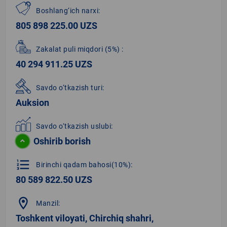
Boshlang‘ich narxi:
805 898 225.00 UZS
Zakalat puli miqdori
(5%)
:
40 294 911.25 UZS
Savdo o‘tkazish turi:
Auksion
Savdo o‘tkazish uslubi:
Oshirib borish
format_list_numbered
Birinchi qadam bahosi(10%):
80 589 822.50 UZS
location_on
Manzil:
Toshkent viloyati, Chirchiq shahri,