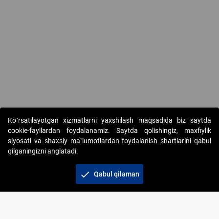
Ko`rsatilayotgan xizmatlarni yaxshilash maqsadida biz saytda
cookie-fayllardan foydalanamiz. Saytda qolishingiz, maxfiylik
siyosati va shaxsiy ma`lumotlardan foydalanish shartlarini qabul
qilganingizni anglatadi.
Copyright © 2017-2026. "Elektron onlayn-auksionlarni
tashkil etish" AJ. Barcha huquqlar himoyalangan
check
Qabul qilaman