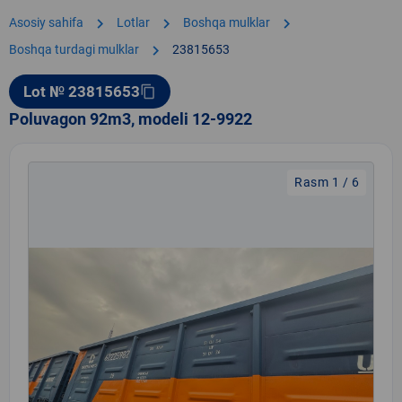
chevron_right
chevron_right
chevron_right
Asosiy sahifa
Lotlar
Boshqa mulklar
chevron_right
Boshqa turdagi mulklar
23815653
Lot № 23815653
content_copy
Poluvagon 92m3, modeli 12-9922
Rasm 1 / 6