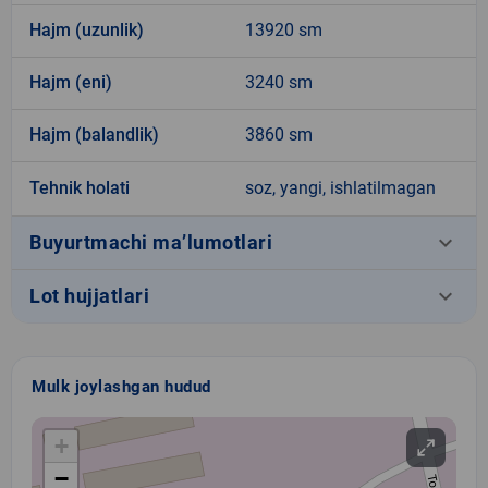
Hajm (uzunlik)
13920 sm
Hajm (eni)
3240 sm
Hajm (balandlik)
3860 sm
Tehnik holati
soz, yangi, ishlatilmagan
keyboard_arrow_down
Buyurtmachi ma’lumotlari
keyboard_arrow_down
Lot hujjatlari
Mulk joylashgan hudud
+
−