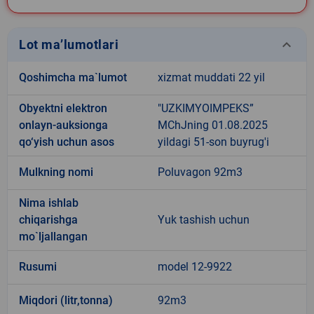
keyboard_arrow_down
Lot ma’lumotlari
Qoshimcha ma`lumot
xizmat muddati 22 yil
Obyektni elektron
"UZKIMYOIMPEKS”
onlayn-auksionga
MChJning 01.08.2025
qo‘yish uchun asos
yildagi 51-son buyrug'i
Mulkning nomi
Poluvagon 92m3
Nima ishlab
chiqarishga
Yuk tashish uchun
mo`ljallangan
Rusumi
model 12-9922
Miqdori (litr,tonna)
92m3