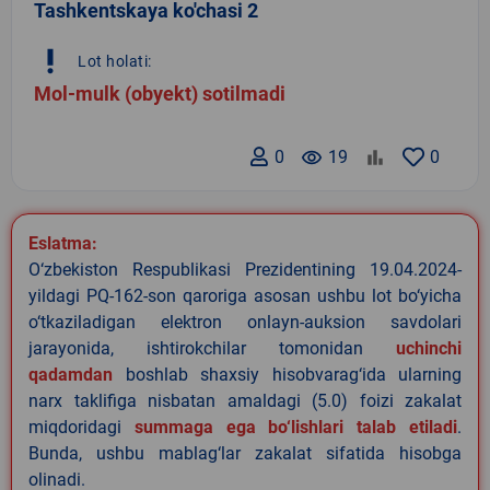
Tashkentskaya ko'chasi 2
priority_high
Lot holati:
Mol-mulk (obyekt) sotilmadi
0
remove_red_eye
19
0
Eslatma:
O‘zbekiston Respublikasi Prezidentining 19.04.2024-
yildagi PQ-162-son qaroriga asosan ushbu lot bo‘yicha
o‘tkaziladigan elektron onlayn-auksion savdolari
jarayonida, ishtirokchilar tomonidan
uchinchi
qadamdan
boshlab shaxsiy hisobvarag‘ida ularning
narx taklifiga nisbatan amaldagi (5.0) foizi zakalat
miqdoridagi
summaga ega bo‘lishlari talab etiladi
.
Bunda, ushbu mablag‘lar zakalat sifatida hisobga
olinadi.