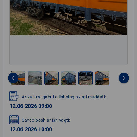
keyboard_arrow_left
keyboard_arrow_right
Item
1
Arizalarni qabul qilishning oxirgi muddati:
of
12.06.2026 09:00
6
Savdo boshlanish vaqti:
12.06.2026 10:00