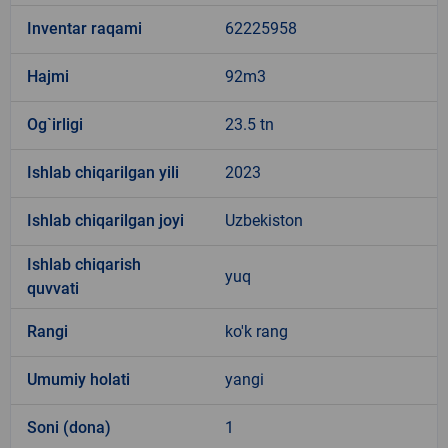
Inventar raqami
62225958
Hajmi
92m3
Og`irligi
23.5 tn
Ishlab chiqarilgan yili
2023
Ishlab chiqarilgan joyi
Uzbekiston
Ishlab chiqarish
yuq
quvvati
Rangi
ko'k rang
Umumiy holati
yangi
Soni (dona)
1