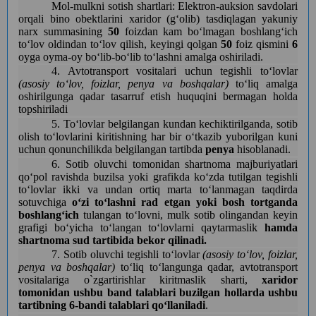
Mol-mulkni sotish shartlari: Elektron-auksion savdolari
orqali bino obektlarini xaridor (gʻolib) tasdiqlagan yakuniy
narx summasining
50
foizdan kam boʻlmagan boshlangʻich
toʻlov oldindan toʻlov qilish, keyingi qolgan
50
foiz qismini
6
oyga oyma-oy boʻlib-boʻlib toʻlashni amalga oshiriladi.
4. Avtotransport vositalari uchun tegishli toʻlovlar
(asosiy toʻlov, foizlar, penya va boshqalar)
toʻliq amalga
oshirilgunga qadar tasarruf etish huquqini bermagan holda
topshiriladi
5. Toʻlovlar belgilangan kundan kechiktirilganda, sotib
olish toʻlovlarini kiritishning har bir oʻtkazib yuborilgan kuni
uchun qonunchilikda belgilangan tartibda
penya
hisoblanadi.
6. Sotib oluvchi tomonidan shartnoma majburiyatlari
qoʻpol ravishda buzilsa yoki grafikda koʻzda tutilgan tegishli
toʻlovlar ikki va undan ortiq marta toʻlanmagan taqdirda
sotuvchiga
oʻzi toʻlashni rad etgan yoki bosh tortganda
boshlangʻich
tulangan toʻlovni, mulk sotib olingandan keyin
grafigi boʻyicha toʻlangan toʻlovlarni qaytarmaslik
hamda
shartnoma sud tartibida bekor qilinadi.
7. Sotib oluvchi tegishli toʻlovlar
(asosiy toʻlov, foizlar,
penya va boshqalar)
toʻliq toʻlangunga qadar, avtotransport
vositalariga o`zgartirishlar kiritmaslik sharti,
xaridor
tomonidan ushbu band talablari buzilgan hollarda ushbu
tartibning 6-bandi talablari qoʻllaniladi
.