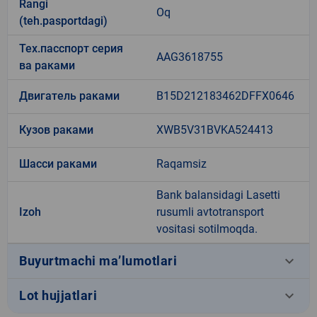
Rangi
Oq
(teh.pasportdagi)
Тех.пасспорт серия
AAG3618755
ва раками
Двигатель раками
B15D212183462DFFX0646
Кузов раками
XWB5V31BVKA524413
Шасси раками
Raqamsiz
Bank balansidagi Lasetti
Izoh
rusumli avtotransport
vositasi sotilmoqda.
keyboard_arrow_down
Buyurtmachi ma’lumotlari
keyboard_arrow_down
Lot hujjatlari