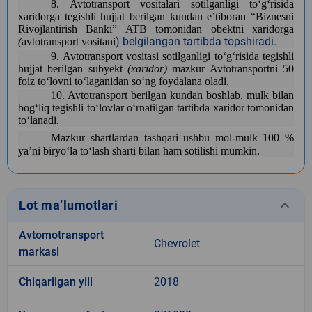
8. Avtotransport vositalari sotilganligi toʻgʻrisida
xaridorga tegishli hujjat berilgan kundan eʼtiboran “Biznesni
Rivojlantirish Banki” ATB tomonidan obektni xaridorga
) belgilangan tartibda topshiradi.
(
avtotransport vositani
9. Avtotransport vositasi sotilganligi toʻgʻrisida tegishli
hujjat berilgan subyekt
(xaridor)
mazkur Avtotransportni 50
foiz toʻlovni toʻlaganidan soʻng foydalana oladi.
10. Avtotransport berilgan kundan boshlab, mulk bilan
bogʻliq tegishli toʻlovlar oʻrnatilgan tartibda xaridor tomonidan
toʻlanadi.
Mazkur shartlardan tashqari ushbu mol-mulk 100 %
ya’ni biryo‘la to‘lash sharti bilan ham sotilishi mumkin.
keyboard_arrow_down
Lot ma’lumotlari
Avtomotransport
Chevrolet
markasi
Chiqarilgan yili
2018