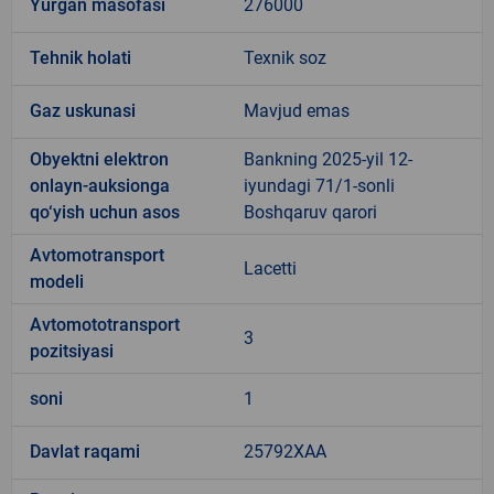
Yurgan masofasi
276000
Tehnik holati
Texnik soz
Gaz uskunasi
Mavjud emas
Obyektni elektron
Bankning 2025-yil 12-
onlayn-auksionga
iyundagi 71/1-sonli
qo‘yish uchun asos
Boshqaruv qarori
Avtomotransport
Lacetti
modeli
Avtomototransport
3
pozitsiyasi
soni
1
Davlat raqami
25792XAA