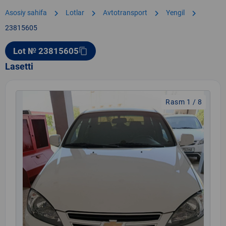
chevron_right
chevron_right
chevron_right
chevron_right
Asosiy sahifa
Lotlar
Avtotransport
Yengil
23815605
Lot № 23815605
content_copy
Lasetti
Rasm 1 / 8