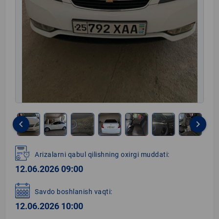
keyboard_arrow_left
keyboard_arrow_right
Item
1
Arizalarni qabul qilishning oxirgi muddati:
of
12.06.2026 09:00
8
Savdo boshlanish vaqti:
12.06.2026 10:00