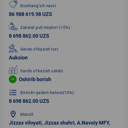
Boshlang‘ich narxi:
86 988 619.98 UZS
Zakalat puli miqdori
(10%)
:
8 698 862.00 UZS
Savdo o‘tkazish turi:
Auksion
Savdo o‘tkazish uslubi:
Oshirib borish
format_list_numbered
Birinchi qadam bahosi(10%):
8 698 862.00 UZS
location_on
Manzil:
Jizzax viloyati, Jizzax shahri, A.Navoiy MFY,