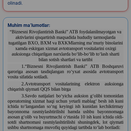
olinadi.
Muhim ma’lumotlar:
“Biznesni Rivojlantirish Banki” ATB foydalanilmayotgan va
aktivlarini qisqartirish maqsadida hududiy tarmoqlarda
tugatilgan BXO, BXM va BXKMlarning maʼmuriy binolarini
xamda eskirgan xizmat avtotransport vositalarini oxirgi
auksionga chiqarilgan narxlarda boʻlib-boʻlib toʻlash sharti
bilan sotish shartlari va tartibi
1.“Biznesni Rivojlantirish Banki” ATB Boshqaruvi
qaroriga asosan tasdiqlangan roʻyxat asosida avtotransport
vosita
sifatida
sotiladi.
2.A
vtotransport vositalarining elektron auksionga
chiqarish qiymati QQS bilan birga
3.Savdo natijalari boʻyicha auksion gʻolibi tomonidan
operatorning xizmat haqi uchun yetarli mablagʻ besh ish kuni
ichida toʻlangandan soʻng keyingi ish kunidan kechiktirmay
bayonnoma rasmiylashtirilishi hamda ushbu bayonnomaga
asosan gʻolib va buyurtmachi oʻrtasida 10 ish kuni ichida oldi-
sotdi shartnomasi rasmiylashtirilishi shuningdek, lot qiymati
ushbu shartnomaga muvofiq quyidagi tartibda toʻlab boriladi: