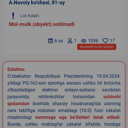
A.Navoiy ko‘chasi, 81-uy
priority_high
Lot holati:
Mol-mulk (obyekt) sotilmadi
6 oy
1
remove_red_eye
1096
17
Muddatli bo‘lib to‘lash
Eslatma:
O‘zbekiston Respublikasi Prezidentining 19.04.2024-
yildagi PQ-162-son qaroriga asosan ushbu lot bo‘yicha
o‘tkaziladigan elektron onlayn-auksion savdolari
jarayonida, ishtirokchilar tomonidan
uchinchi
qadamdan
boshlab shaxsiy hisobvarag‘ida ularning
narx taklifiga nisbatan amaldagi (10.0) foizi zakalat
miqdoridagi
summaga ega bo‘lishlari talab etiladi
.
Bunda, ushbu mablag‘lar zakalat sifatida hisobga