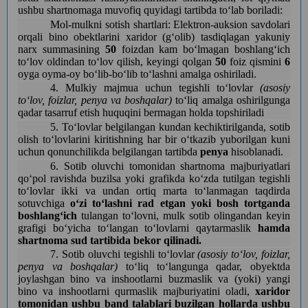
ushbu shartnomaga muvofiq quyidagi tartibda toʻlab boriladi:
Mol-mulkni sotish shartlari: Elektron-auksion savdolari
orqali bino obektlarini xaridor (gʻolib) tasdiqlagan yakuniy
narx summasining
50
foizdan kam boʻlmagan boshlangʻich
toʻlov oldindan toʻlov qilish, keyingi qolgan
50
foiz qismini
6
oyga oyma-oy boʻlib-boʻlib toʻlashni amalga oshiriladi.
4. Mulkiy majmua uchun tegishli toʻlovlar
(asosiy
toʻlov, foizlar, penya va boshqalar)
toʻliq amalga oshirilgunga
qadar tasarruf etish huquqini bermagan holda topshiriladi
5. Toʻlovlar belgilangan kundan kechiktirilganda, sotib
olish toʻlovlarini kiritishning har bir oʻtkazib yuborilgan kuni
uchun
qonunchilikda belgilangan tartibda
penya
hisoblanadi.
6. Sotib oluvchi tomonidan shartnoma majburiyatlari
qoʻpol ravishda buzilsa yoki grafikda koʻzda tutilgan tegishli
toʻlovlar ikki va undan ortiq marta toʻlanmagan taqdirda
sotuvchiga
oʻzi toʻlashni rad etgan yoki bosh tortganda
boshlangʻich
tulangan toʻlovni, mulk sotib olingandan keyin
grafigi boʻyicha toʻlangan toʻlovlarni qaytarmaslik
hamda
shartnoma sud tartibida bekor qilinadi.
7. Sotib oluvchi tegishli toʻlovlar
(asosiy toʻlov, foizlar,
penya va boshqalar)
toʻliq toʻlangunga qadar, obyektda
joylashgan bino va inshootlarni buzmaslik va (yoki) yangi
bino va inshootlarni qurmaslik majburiyatini oladi,
xaridor
tomonidan ushbu band talablari buzilgan hollarda ushbu