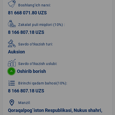
Boshlang‘ich narxi:
81 668 071.80 UZS
Zakalat puli miqdori
(10%)
:
8 166 807.18 UZS
Savdo o‘tkazish turi:
Auksion
Savdo o‘tkazish uslubi:
Oshirib borish
format_list_numbered
Birinchi qadam bahosi(10%):
8 166 807.18 UZS
location_on
Manzil:
Qoraqalpog`iston Respublikasi, Nukus shahri,