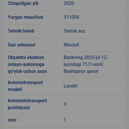
Chiqarilgan yili
2020
Yurgan masofasi
311000
Tehnik holati
Texnik soz
Gaz uskunasi
Mavjud
Obyektni elektron
Bankning 2025-yil 12-
onlayn-auksionga
iyundagi 71/1-sonli
qo‘yish uchun asos
Boshqaruv qarori
Avtomotransport
Lacetti
modeli
Avtomototransport
3
pozitsiyasi
soni
1