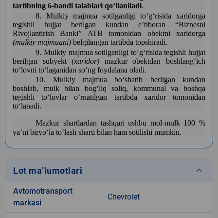
tartibning 6-bandi talablari qoʻllaniladi
.
8. Mulkiy majmua sotilganligi toʻgʻrisida xaridorga
tegishli hujjat berilgan kundan eʼtiboran “Biznesni
Rivojlantirish Banki” ATB tomonidan obektni xaridorga
(mulkiy majmuani)
belgilangan tartibda topshiradi.
9. Mulkiy majmua sotilganligi toʻgʻrisida tegishli hujjat
berilgan subyekt
(xaridor)
mazkur obektdan boshlangʻich
toʻlovni toʻlaganidan soʻng foydalana oladi.
10. Mulkiy majmua boʻshatib berilgan kundan
boshlab, mulk bilan bogʻliq soliq, kommunal va boshqa
tegishli toʻlovlar oʻrnatilgan tartibda xaridor tomonidan
toʻlanadi.
Mazkur shartlardan tashqari ushbu mol-mulk 100 %
ya’ni biryo‘la to‘lash sharti bilan ham sotilishi mumkin.
keyboard_arrow_down
Lot ma’lumotlari
Avtomotransport
Chevrolet
markasi