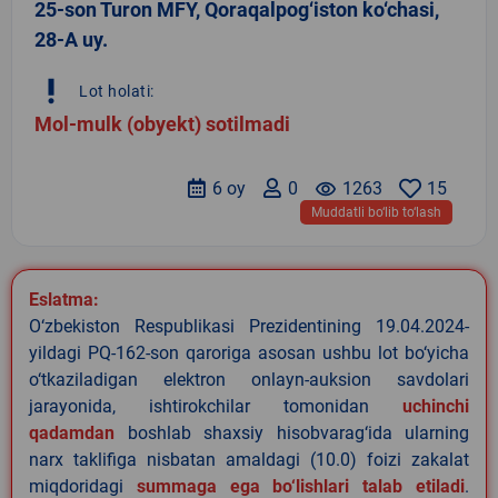
25-son Turon MFY, Qoraqalpog‘iston ko‘chasi,
28-A uy.
priority_high
Lot holati:
Mol-mulk (obyekt) sotilmadi
6 oy
0
remove_red_eye
1263
15
Muddatli bo‘lib to‘lash
Eslatma:
O‘zbekiston Respublikasi Prezidentining 19.04.2024-
yildagi PQ-162-son qaroriga asosan ushbu lot bo‘yicha
o‘tkaziladigan elektron onlayn-auksion savdolari
jarayonida, ishtirokchilar tomonidan
uchinchi
qadamdan
boshlab shaxsiy hisobvarag‘ida ularning
narx taklifiga nisbatan amaldagi (10.0) foizi zakalat
miqdoridagi
summaga ega bo‘lishlari talab etiladi
.