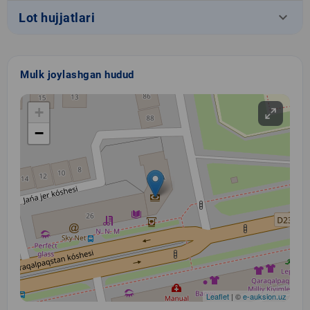
keyboard_arrow_down
Lot hujjatlari
Mulk joylashgan hudud
+
−
Leaflet
| ©
e-auksion.uz