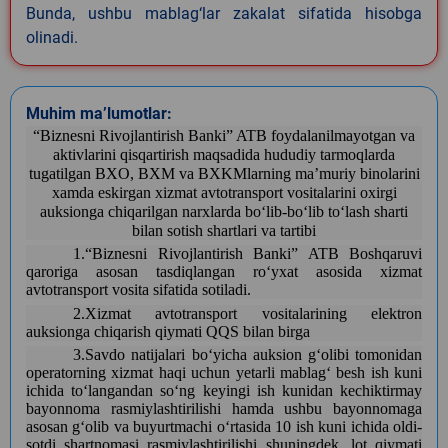
Bunda, ushbu mablag‘lar zakalat sifatida hisobga
olinadi.
Muhim ma’lumotlar:
“Biznesni Rivojlantirish Banki” ATB foydalanilmayotgan va
aktivlarini qisqartirish maqsadida hududiy tarmoqlarda
tugatilgan BXO, BXM va BXKMlarning maʼmuriy binolarini
xamda eskirgan xizmat avtotransport vositalarini oxirgi
auksionga chiqarilgan narxlarda boʻlib-boʻlib toʻlash sharti
bilan sotish shartlari va tartibi
1.“Biznesni Rivojlantirish Banki” ATB Boshqaruvi
qaroriga asosan tasdiqlangan roʻyxat asosida xizmat
avtotransport vosita
sifatida
sotiladi.
2.
Xizmat avtotransport vositalarining elektron
auksionga chiqarish qiymati QQS bilan birga
3.Savdo natijalari boʻyicha auksion gʻolibi tomonidan
operatorning xizmat haqi uchun yetarli mablagʻ besh ish kuni
ichida toʻlangandan soʻng keyingi ish kunidan kechiktirmay
bayonnoma rasmiylashtirilishi hamda ushbu bayonnomaga
asosan gʻolib va buyurtmachi oʻrtasida 10 ish kuni ichida oldi-
sotdi shartnomasi rasmiylashtirilishi shuningdek, lot qiymati