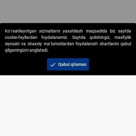
Copyright © 2017-2026. "Elektron onlayn-auksionlarni tashkil etish"
Ko`rsatilayotgan xizmatlarni yaxshilash maqsadida biz saytda
AJ. Barcha huquqlar himoyalangan
cookie-fayllardan foydalanamiz. Saytda qolishingiz, maxfiylik
siyosati va shaxsiy ma`lumotlardan foydalanish shartlarini qabul
qilganingizni anglatadi.
check
Qabul qilaman
+998 71 202-21-11
Veb-saytdagi axborot materiallaridan boshqa
shaxslar foydalanganda jamiyatning korporativ veb-
saytiga majburiy havolalar ko‘rsatilishi kerak