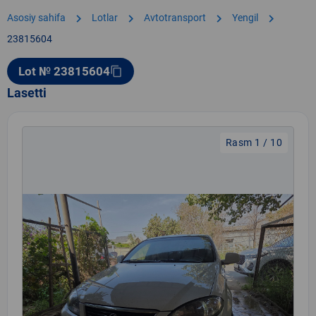
chevron_right
chevron_right
chevron_right
chevron_right
Asosiy sahifa
Lotlar
Avtotransport
Yengil
23815604
Lot № 23815604
content_copy
Lasetti
Rasm 1 / 10