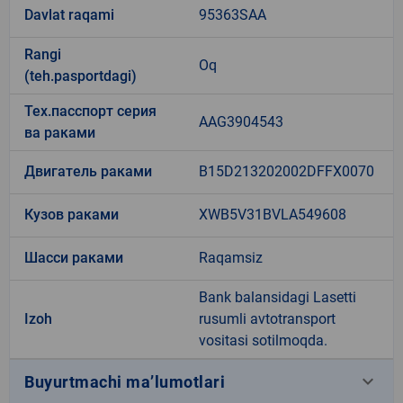
Davlat raqami
95363SAA
Rangi
Oq
(teh.pasportdagi)
Тех.пасспорт серия
AAG3904543
ва раками
Двигатель раками
B15D213202002DFFX0070
Кузов раками
XWB5V31BVLA549608
Шасси раками
Raqamsiz
Bank balansidagi Lasetti
Izoh
rusumli avtotransport
vositasi sotilmoqda.
keyboard_arrow_down
Buyurtmachi ma’lumotlari