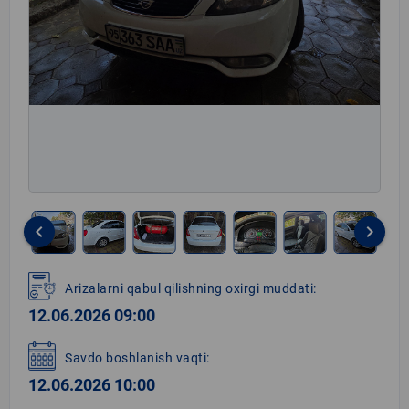
keyboard_arrow_left
keyboard_arrow_right
Item
1
Arizalarni qabul qilishning oxirgi muddati:
of
12.06.2026 09:00
10
Savdo boshlanish vaqti:
12.06.2026 10:00