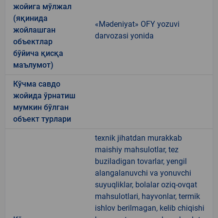
жойига мўлжал
(яқинида
«Mәdeniyat» OFY yozuvi
жойлашган
darvozasi yonida
объектлар
бўйича қисқа
маълумот)
Кўчма савдо
жойида ўрнатиш
мумкин бўлган
объект турлари
texnik jihatdan murakkab
maishiy mahsulotlar, tez
buziladigan tovarlar, yengil
alangalanuvchi va yonuvchi
suyuqliklar, bolalar oziq-ovqat
mahsulotlari, hayvonlar, termik
ishlov berilmagan, kelib chiqishi