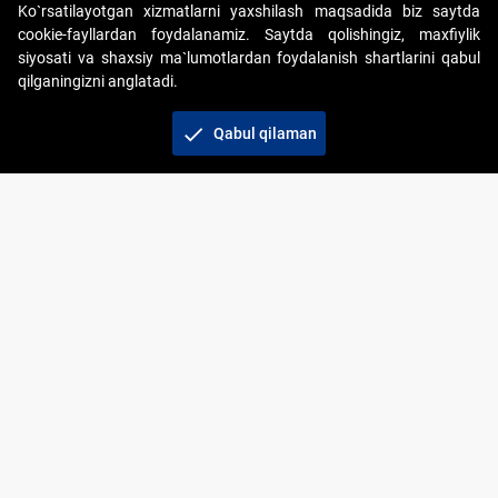
Ko`rsatilayotgan xizmatlarni yaxshilash maqsadida biz saytda
cookie-fayllardan foydalanamiz. Saytda qolishingiz, maxfiylik
siyosati va shaxsiy ma`lumotlardan foydalanish shartlarini qabul
qilganingizni anglatadi.
Copyright © 2017-2026. "Elektron onlayn-auksionlarni
tashkil etish" AJ. Barcha huquqlar himoyalangan
check
Qabul qilaman
To‘lov usullari
Bog‘lanish