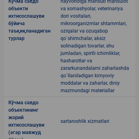
Кўчма савдо
hayvonotga mansub mahsulot
объекти
va xomashyolar, veterinariya
ихтисослашуви
dori vositalari,
бўйича
mikroorganizmlar shtammlari,
таъқиқланадиган
oziqalar va ozuqabop
турлар
qo`shimchalar, aksiz
solinadigan tovarlar, shu
jumladan, spirtli ichimliklar,
hasharotlar va
zararkunandalarni zaharlashda
qo`llaniladigan kimyoviy
moddalar va zaharlar, diniy
mazmundagi materiallar
Кўчма савдо
объектининг
жорий
sartaroshlik xizmatlari
ихтисослашуви
(агар мавжуд