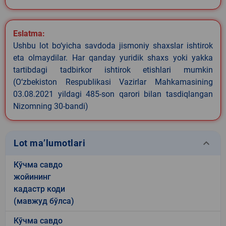
Eslatma:
Ushbu lot bo‘yicha savdoda jismoniy shaxslar ishtirok
eta olmaydilar. Har qanday yuridik shaxs yoki yakka
tartibdagi tadbirkor ishtirok etishlari mumkin
(O‘zbekiston Respublikasi Vazirlar Mahkamasining
03.08.2021 yildagi 485-son qarori bilan tasdiqlangan
Nizomning 30-bandi)
keyboard_arrow_down
Lot ma’lumotlari
Кўчма савдо
жойининг
кадастр коди
(мавжуд бўлса)
Кўчма савдо