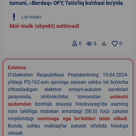
tumani, «Berdaq» OFY, Tatio'liq ko'chasi bo'yida
priority_high
Lot holati:
Mol-mulk (obyekt) sotilmadi
0
remove_red_eye
6
0
Eslatma:
O‘zbekiston Respublikasi Prezidentining 19.04.2024-
yildagi PQ-162-son qaroriga asosan ushbu lot bo‘yicha
o‘tkaziladigan elektron onlayn-auksion savdolari
jarayonida, ishtirokchilar tomonidan
uchinchi
qadamdan
boshlab shaxsiy hisobvarag‘ida ularning
narx taklifiga nisbatan amaldagi (50.0) foizi zakalat
miqdoridagi
summaga ega bo‘lishlari talab etiladi
.
Bunda, ushbu mablag‘lar zakalat sifatida hisobga
olinadi.