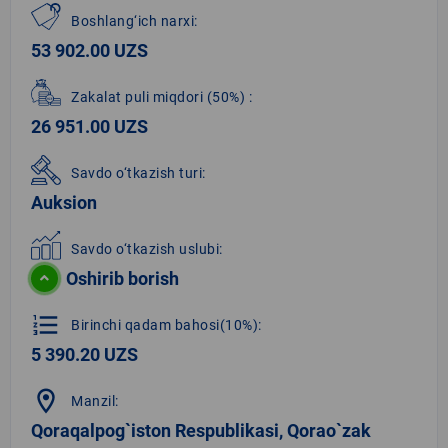
Boshlang‘ich narxi:
53 902.00 UZS
Zakalat puli miqdori
(50%)
:
26 951.00 UZS
Savdo o‘tkazish turi:
Auksion
Savdo o‘tkazish uslubi:
Oshirib borish
format_list_numbered
Birinchi qadam bahosi(10%):
5 390.20 UZS
location_on
Manzil:
Qoraqalpog`iston Respublikasi, Qorao`zak