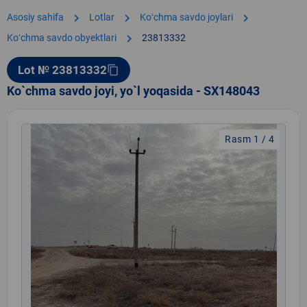
chevron_right
chevron_right
chevron_right
Asosiy sahifa
Lotlar
Koʻchma savdo joylari
chevron_right
Koʻchma savdo obyektlari
23813332
Lot № 23813332
content_copy
Ko`chma savdo joyi, yo`l yoqasida - SX148043
Rasm 1 / 4