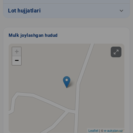
keyboard_arrow_down
Lot hujjatlari
Mulk joylashgan hudud
+
−
Leaflet
| ©
e-auksion.uz