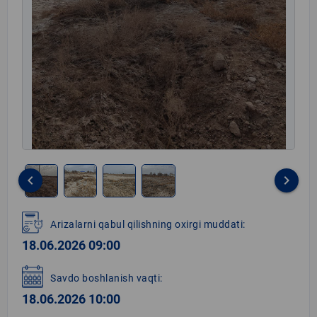
keyboard_arrow_left
keyboard_arrow_right
Item
1
Arizalarni qabul qilishning oxirgi muddati:
of
18.06.2026 09:00
4
Savdo boshlanish vaqti:
18.06.2026 10:00