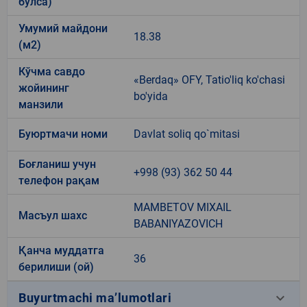
бўлса)
Умумий майдони
18.38
(м2)
Кўчма савдо
«Berdaq» OFY, Tatio'liq ko'chasi
жойининг
bo'yida
манзили
Буюртмачи номи
Davlat soliq qo`mitasi
Боғланиш учун
+998 (93) 362 50 44
телефон рақам
MAMBETOV MIXAIL
Масъул шахс
BABANIYAZOVICH
Қанча муддатга
36
берилиши (ой)
keyboard_arrow_down
Buyurtmachi ma’lumotlari