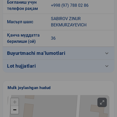
Боғланиш учун
+998 (97) 788 02 86
телефон рақам
SABIROV ZINUR
Масъул шахс
BEKMURZAYEVICH
Қанча муддатга
36
берилиши (ой)
keyboard_arrow_down
Buyurtmachi ma’lumotlari
keyboard_arrow_down
Lot hujjatlari
Mulk joylashgan hudud
+
−