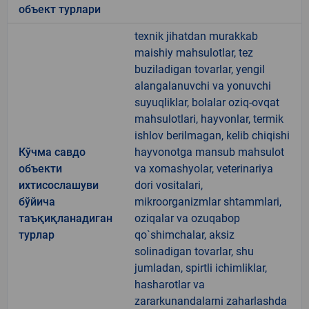
объект турлари
texnik jihatdan murakkab
maishiy mahsulotlar, tez
buziladigan tovarlar, yengil
alangalanuvchi va yonuvchi
suyuqliklar, bolalar oziq-ovqat
mahsulotlari, hayvonlar, termik
ishlov berilmagan, kelib chiqishi
Кўчма савдо
hayvonotga mansub mahsulot
объекти
va xomashyolar, veterinariya
ихтисослашуви
dori vositalari,
бўйича
mikroorganizmlar shtammlari,
таъқиқланадиган
oziqalar va ozuqabop
турлар
qo`shimchalar, aksiz
solinadigan tovarlar, shu
jumladan, spirtli ichimliklar,
hasharotlar va
zararkunandalarni zaharlashda