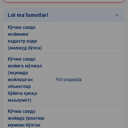
keyboard_arrow_down
Lot ma’lumotlari
Кўчма савдо
жойининг
кадастр коди
(мавжуд бўлса)
Кўчма савдо
жойига мўлжал
(яқинида
жойлашган
Yol yoqasida
объектлар
бўйича қисқа
маълумот)
Кўчма савдо
жойида ўрнатиш
мумкин бўлган