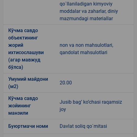
qo`llaniladigan kimyoviy
moddalar va zaharlar, diniy
mazmundagi materiallar
Кўчма савдо
объектининг
жорий
non va non mahsulotlari,
ихтисослашуви
qandolat mahsulotlari
(агар мавжуд
бўлса)
Умумий майдони
20.00
(м2)
Кўчма савдо
Jusib bag’ ko’chasi raqamsiz
жойининг
joy
манзили
Буюртмачи номи
Davlat soliq qo`mitasi