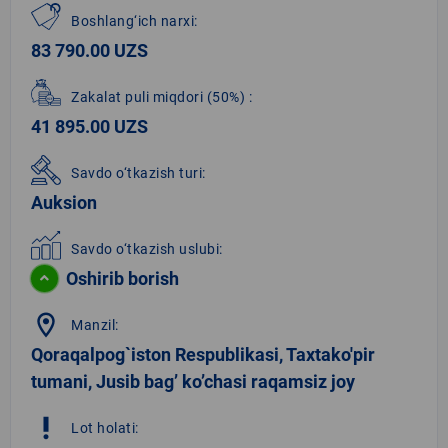
Boshlang‘ich narxi:
83 790.00 UZS
Zakalat puli miqdori
(50%)
:
41 895.00 UZS
Savdo o‘tkazish turi:
Auksion
Savdo o‘tkazish uslubi:
Oshirib borish
location_on
Manzil:
Qoraqalpog`iston Respublikasi, Taxtako'pir
tumani, Jusib bag’ ko’chasi raqamsiz joy
priority_high
Lot holati: