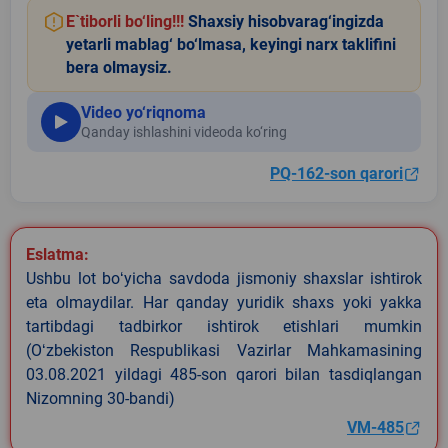
E`tiborli bo‘ling!!!
Shaxsiy hisobvarag‘ingizda
yetarli mablag‘ bo‘lmasa, keyingi narx taklifini
bera olmaysiz.
Video yo‘riqnoma
Qanday ishlashini videoda ko‘ring
PQ-162-son qarori
Eslatma:
Ushbu lot boʻyicha savdoda jismoniy shaxslar ishtirok
eta olmaydilar. Har qanday yuridik shaxs yoki yakka
tartibdagi tadbirkor ishtirok etishlari mumkin
(Oʻzbekiston Respublikasi Vazirlar Mahkamasining
03.08.2021 yildagi 485-son qarori bilan tasdiqlangan
Nizomning 30-bandi)
VM-485