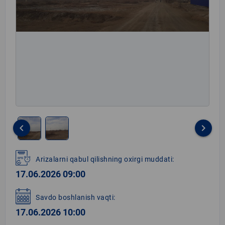
keyboard_arrow_left
keyboard_arrow_right
Item
1
Arizalarni qabul qilishning oxirgi muddati:
of
17.06.2026 09:00
2
Savdo boshlanish vaqti:
17.06.2026 10:00