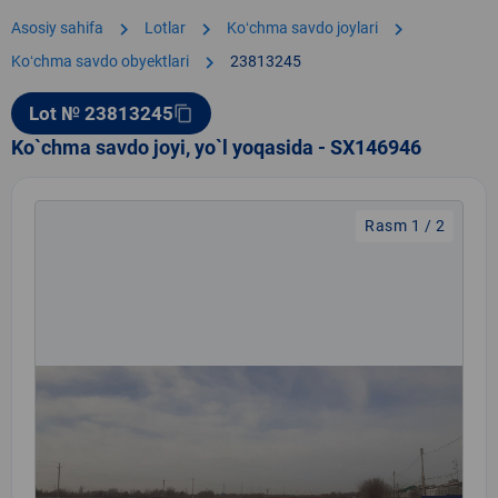
chevron_right
chevron_right
chevron_right
Asosiy sahifa
Lotlar
Koʻchma savdo joylari
chevron_right
Koʻchma savdo obyektlari
23813245
Lot № 23813245
content_copy
Ko`chma savdo joyi, yo`l yoqasida - SX146946
Rasm 1 / 2