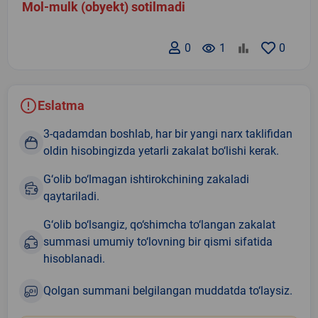
Mol-mulk (obyekt) sotilmadi
0
remove_red_eye
1
0
Eslatma
3-qadamdan boshlab, har bir yangi narx taklifidan
oldin hisobingizda yetarli zakalat bo‘lishi kerak.
G‘olib bo‘lmagan ishtirokchining zakaladi
qaytariladi.
G‘olib bo‘lsangiz, qo‘shimcha to‘langan zakalat
summasi umumiy to‘lovning bir qismi sifatida
hisoblanadi.
Qolgan summani belgilangan muddatda to‘laysiz.