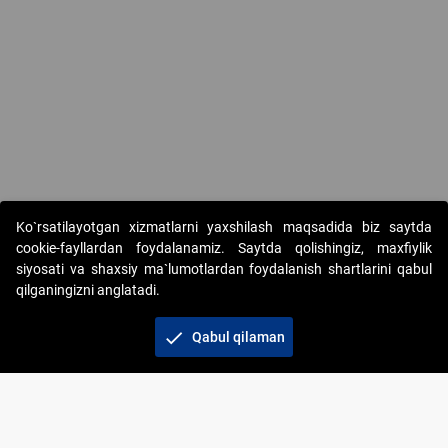
Ko`rsatilayotgan xizmatlarni yaxshilash maqsadida biz saytda
cookie-fayllardan foydalanamiz. Saytda qolishingiz, maxfiylik
siyosati va shaxsiy ma`lumotlardan foydalanish shartlarini qabul
qilganingizni anglatadi.
Copyright © 2017-2026. "Elektron onlayn-auksionlarni
tashkil etish" AJ. Barcha huquqlar himoyalangan
check
Qabul qilaman