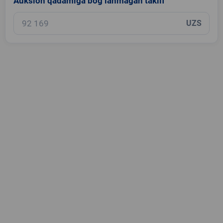
Auksion qadamiga bog‘lanmagan taklif
UZS