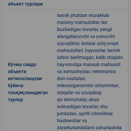
объект турлари
texnik jihatdan murakkab
maishiy mahsulotlar, tez
buziladigan tovarlar, yengil
alangalanuvchi va yonuvchi
suyuqliklar, bolalar oziq-ovqat
mahsulotlari, hayvonlar, termik
ishlov berilmagan, kelib chiqishi
Кўчма савдо
hayvonotga mansub mahsulot
объекти
va xomashyolar, veterinariya
ихтисослашуви
dori vositalari,
бўйича
mikroorganizmlar shtammlari,
таъқиқланадиган
oziqalar va ozuqabop
турлар
qo`shimchalar, aksiz
solinadigan tovarlar, shu
jumladan, spirtli ichimliklar,
hasharotlar va
zararkunandalarni zaharlashda