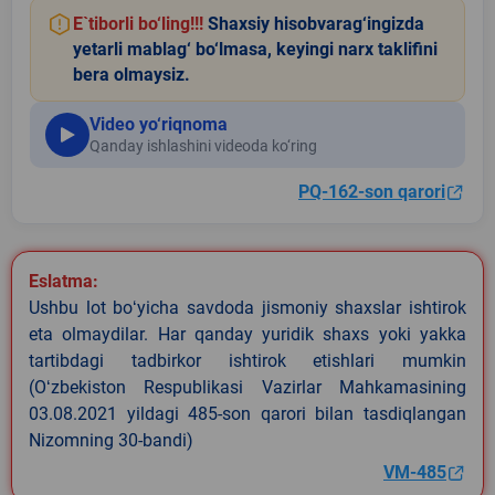
E`tiborli bo‘ling!!!
Shaxsiy hisobvarag‘ingizda
yetarli mablag‘ bo‘lmasa, keyingi narx taklifini
bera olmaysiz.
Video yo‘riqnoma
Qanday ishlashini videoda ko‘ring
PQ-162-son qarori
Eslatma:
Ushbu lot boʻyicha savdoda jismoniy shaxslar ishtirok
eta olmaydilar. Har qanday yuridik shaxs yoki yakka
tartibdagi tadbirkor ishtirok etishlari mumkin
(Oʻzbekiston Respublikasi Vazirlar Mahkamasining
03.08.2021 yildagi 485-son qarori bilan tasdiqlangan
Nizomning 30-bandi)
VM-485