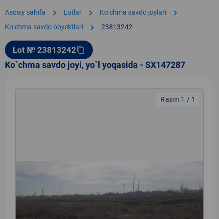
chevron_right
chevron_right
chevron_right
Asosiy sahifa
Lotlar
Koʻchma savdo joylari
chevron_right
Koʻchma savdo obyektlari
23813242
Lot № 23813242
content_copy
Ko`chma savdo joyi, yo`l yoqasida - SX147287
Rasm 1 / 1