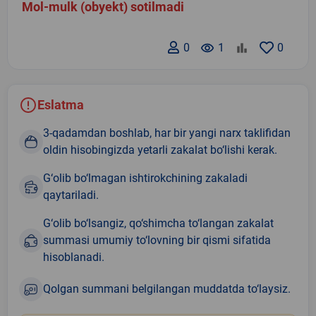
Mol-mulk (obyekt) sotilmadi
0
remove_red_eye
1
0
Eslatma
3-qadamdan boshlab, har bir yangi narx taklifidan
oldin hisobingizda yetarli zakalat bo‘lishi kerak.
G‘olib bo‘lmagan ishtirokchining zakaladi
qaytariladi.
G‘olib bo‘lsangiz, qo‘shimcha to‘langan zakalat
summasi umumiy to‘lovning bir qismi sifatida
hisoblanadi.
Qolgan summani belgilangan muddatda to‘laysiz.