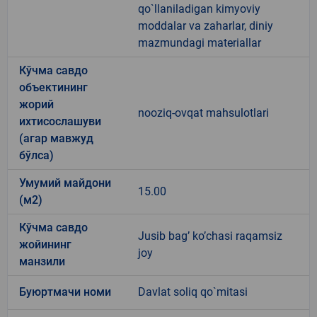
qo`llaniladigan kimyoviy
moddalar va zaharlar, diniy
mazmundagi materiallar
Кўчма савдо
объектининг
жорий
nooziq-ovqat mahsulotlari
ихтисослашуви
(агар мавжуд
бўлса)
Умумий майдони
15.00
(м2)
Кўчма савдо
Jusib bag’ ko’chasi raqamsiz
жойининг
joy
манзили
Буюртмачи номи
Davlat soliq qo`mitasi