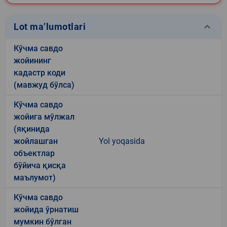
keyboard_arrow_down
Lot ma’lumotlari
Кўчма савдо
жойининг
кадастр коди
(мавжуд бўлса)
Кўчма савдо
жойига мўлжал
(яқинида
жойлашган
Yol yoqasida
объектлар
бўйича қисқа
маълумот)
Кўчма савдо
жойида ўрнатиш
мумкин бўлган