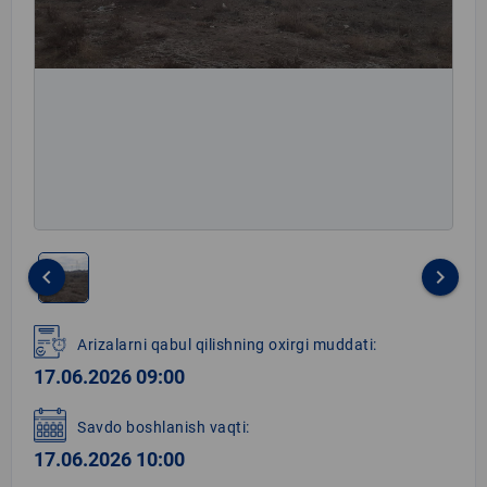
keyboard_arrow_left
keyboard_arrow_right
Item
1
Arizalarni qabul qilishning oxirgi muddati:
of
17.06.2026 09:00
1
Savdo boshlanish vaqti:
17.06.2026 10:00