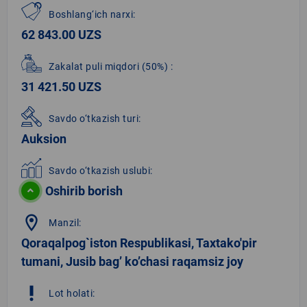
Boshlang‘ich narxi:
62 843.00 UZS
Zakalat puli miqdori
(50%)
:
31 421.50 UZS
Savdo o‘tkazish turi:
Auksion
Savdo o‘tkazish uslubi:
Oshirib borish
location_on
Manzil:
Qoraqalpog`iston Respublikasi, Taxtako'pir
tumani, Jusib bag’ ko’chasi raqamsiz joy
priority_high
Lot holati: