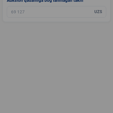
Auksion qadamiga bog‘lanmagan taklif
UZS