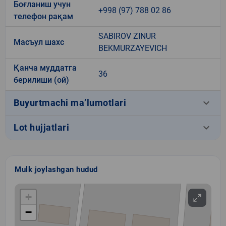
Боғланиш учун
+998 (97) 788 02 86
телефон рақам
SABIROV ZINUR
Масъул шахс
BEKMURZAYEVICH
Қанча муддатга
36
берилиши (ой)
keyboard_arrow_down
Buyurtmachi ma’lumotlari
keyboard_arrow_down
Lot hujjatlari
Mulk joylashgan hudud
+
−