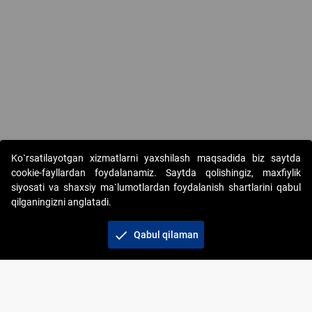
Ko`rsatilayotgan xizmatlarni yaxshilash maqsadida biz saytda
cookie-fayllardan foydalanamiz. Saytda qolishingiz, maxfiylik
siyosati va shaxsiy ma`lumotlardan foydalanish shartlarini qabul
qilganingizni anglatadi.
Copyright © 2017-2026. "Elektron onlayn-auksionlarni
tashkil etish" AJ. Barcha huquqlar himoyalangan
check
Qabul qilaman