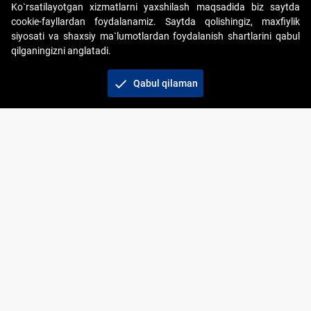
Ko`rsatilayotgan xizmatlarni yaxshilash maqsadida biz saytda
cookie-fayllardan foydalanamiz. Saytda qolishingiz, maxfiylik
siyosati va shaxsiy ma`lumotlardan foydalanish shartlarini qabul
qilganingizni anglatadi.
Copyright © 2017-2026. "Elektron onlayn-auksionlarni
tashkil etish" AJ. Barcha huquqlar himoyalangan
check
Qabul qilaman
To‘lov usullari
Bog‘lanish