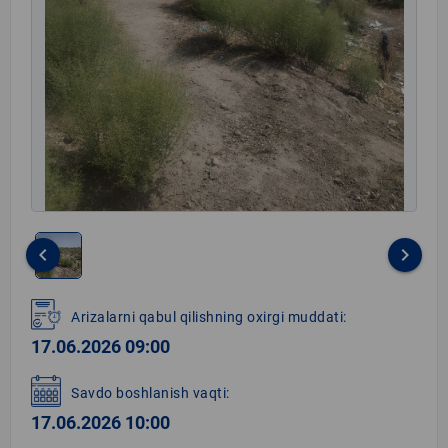
keyboard_arrow_left
keyboard_arrow_right
Item
1
Arizalarni qabul qilishning oxirgi muddati:
of
17.06.2026 09:00
1
Savdo boshlanish vaqti:
17.06.2026 10:00