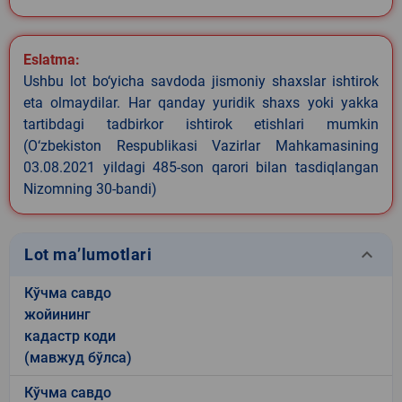
Eslatma:
Ushbu lot bo‘yicha savdoda jismoniy shaxslar ishtirok
eta olmaydilar. Har qanday yuridik shaxs yoki yakka
tartibdagi tadbirkor ishtirok etishlari mumkin
(O‘zbekiston Respublikasi Vazirlar Mahkamasining
03.08.2021 yildagi 485-son qarori bilan tasdiqlangan
Nizomning 30-bandi)
keyboard_arrow_down
Lot ma’lumotlari
Кўчма савдо
жойининг
кадастр коди
(мавжуд бўлса)
Кўчма савдо