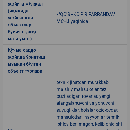
жойига мўлжал
(яқинида
\"QO'SHKO'PIR PARRANDA\"
жойлашган
MCHJ yaqinida
объектлар
бўйича қисқа
маълумот)
Кўчма савдо
жойида ўрнатиш
мумкин бўлган
объект турлари
texnik jihatdan murakkab
maishiy mahsulotlar, tez
buziladigan tovarlar, yengil
alangalanuvchi va yonuvchi
suyuqliklar, bolalar oziq-ovqat
mahsulotlari, hayvonlar, termik
ishlov berilmagan, kelib chiqishi