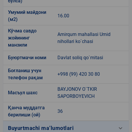
бўлса)
Умумий майдони
16.00
(м2)
Кўчма савдо
Amirqum mahallasi Umid
жойининг
nihollari ko`chasi
манзили
Буюртмачи номи
Davlat soliq qo`mitasi
Боғланиш учун
+998 (99) 420 30 80
телефон рақам
BAYJONOV O`TKIR
Масъул шахс
SAPORBOYEVICH
Қанча муддатга
36
берилиши (ой)
keyboard_arrow_down
Buyurtmachi ma’lumotlari