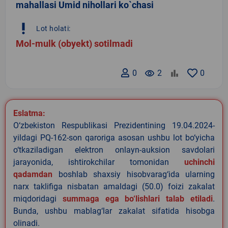
mahallasi Umid nihollari ko`chasi
priority_high
Lot holati:
Mol-mulk (obyekt) sotilmadi
0
remove_red_eye
2
0
Eslatma:
O‘zbekiston Respublikasi Prezidentining 19.04.2024-
yildagi PQ-162-son qaroriga asosan ushbu lot bo‘yicha
o‘tkaziladigan elektron onlayn-auksion savdolari
jarayonida, ishtirokchilar tomonidan
uchinchi
qadamdan
boshlab shaxsiy hisobvarag‘ida ularning
narx taklifiga nisbatan amaldagi (50.0) foizi zakalat
miqdoridagi
summaga ega bo‘lishlari talab etiladi
.
Bunda, ushbu mablag‘lar zakalat sifatida hisobga
olinadi.