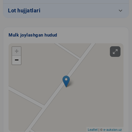
keyboard_arrow_down
Lot hujjatlari
Mulk joylashgan hudud
+
−
Leaflet
| ©
e-auksion.uz