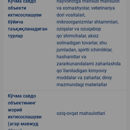
Кўчма савдо
hayvonotga mansub mahsulot
объекти
va xomashyolar, veterinariya
ихтисослашуви
dori vositalari,
бўйича
mikroorganizmlar shtammlari,
таъқиқланадиган
oziqalar va ozuqabop
турлар
qo`shimchalar, aksiz
solinadigan tovarlar, shu
jumladan, spirtli ichimliklar,
hasharotlar va
zararkunandalarni zaharlashda
qo`llaniladigan kimyoviy
moddalar va zaharlar, diniy
mazmundagi materiallar
Кўчма савдо
объектининг
жорий
oziq-ovqat mahsulotlari
ихтисослашуви
(агар мавжуд