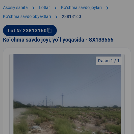
chevron_right
chevron_right
chevron_right
Asosiy sahifa
Lotlar
Koʻchma savdo joylari
chevron_right
Koʻchma savdo obyektlari
23813160
Lot № 23813160
content_copy
Ko`chma savdo joyi, yo`l yoqasida - SX133556
Rasm 1 / 1