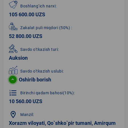
Boshlang‘ich narxi:
105 600.00 UZS
Zakalat puli miqdori
(50%)
:
52 800.00 UZS
Savdo o‘tkazish turi:
Auksion
Savdo o‘tkazish uslubi:
Oshirib borish
format_list_numbered
Birinchi qadam bahosi(10%):
10 560.00 UZS
location_on
Manzil:
Xorazm viloyati, Qo`shko`pir tumani, Amirqum