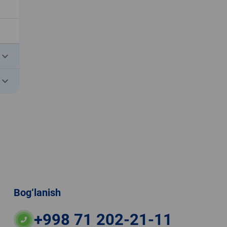
eyboard_arrow_down
eyboard_arrow_down
Bog‘lanish
+998 71 202-21-11