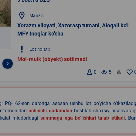
location_on
Manzil:
Xorazm viloyati, Xazorasp tumani, Aloqali ko'l
MFY Inoqlar ko'cha
priority_high
Lot holati:
Mol-mulk (obyekt) sotilmadi
keyboard_arrow_right
0
remove_red_eye
5
agi PQ-162-son qaroriga asosan ushbu lot bo‘yicha o‘tkazilad
lar tomonidan
uchinchi qadamdan
boshlab shaxsiy hisobvarag‘
akalat miqdoridagi
summaga ega bo‘lishlari talab etiladi
. Bu