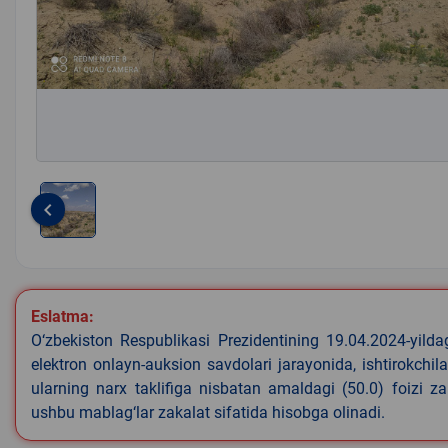
keyboard_arrow_left
Item
1
of
1
Eslatma:
O‘zbekiston Respublikasi Prezidentining 19.04.2024-yild
elektron onlayn-auksion savdolari jarayonida, ishtirokchi
ularning narx taklifiga nisbatan amaldagi (50.0) foizi z
ushbu mablag‘lar zakalat sifatida hisobga olinadi.