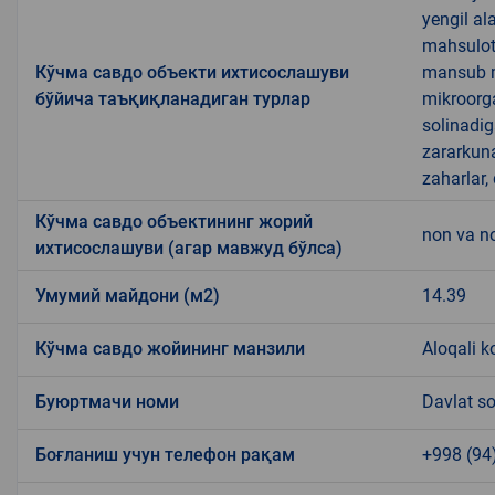
yengil al
mahsulotl
Кўчма савдо объекти ихтисослашуви
mansub ma
бўйича таъқиқланадиган турлар
mikroorg
solinadig
zararkun
zaharlar,
Кўчма савдо объектининг жорий
non va no
ихтисослашуви (агар мавжуд бўлса)
Умумий майдони (м2)
14.39
Кўчма савдо жойининг манзили
Aloqali k
Буюртмачи номи
Davlat so
Боғланиш учун телефон рақам
+998 (94