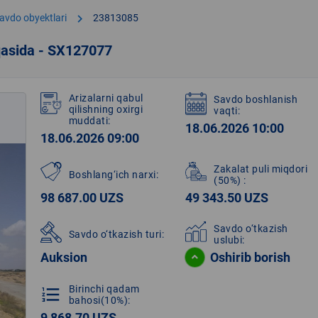
chevron_right
avdo obyektlari
23813085
qasida - SX127077
Arizalarni qabul
Savdo boshlanish
qilishning oxirgi
vaqti:
muddati:
18.06.2026 10:00
18.06.2026 09:00
Zakalat puli miqdori
Boshlang‘ich narxi:
(50%)
:
98 687.00 UZS
49 343.50 UZS
Savdo o‘tkazish
Savdo o‘tkazish turi:
uslubi:
Auksion
Oshirib borish
Birinchi qadam
format_list_numbered
bahosi(10%):
9 868.70 UZS