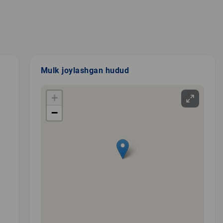
Mulk joylashgan hudud
+
−