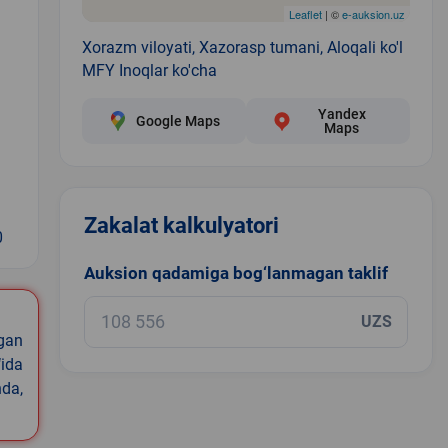
Leaflet
| ©
e-auksion.uz
Xorazm viloyati, Xazorasp tumani, Aloqali ko'l
MFY Inoqlar ko'cha
Yandex
Google Maps
Maps
Zakalat kalkulyatori
0
Auksion qadamiga bog‘lanmagan taklif
UZS
igan
ida
nda,