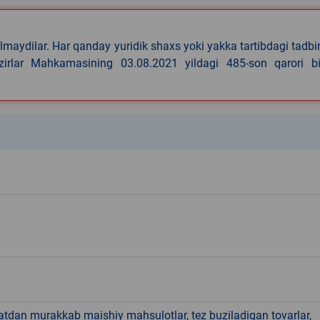
lmaydilar. Har qanday yuridik shaxs yoki yakka tartibdagi tadbi
azirlar Mahkamasining 03.08.2021 yildagi 485-son qarori bi
k
hatdan murakkab maishiy mahsulotlar, tez buziladigan tovarlar,