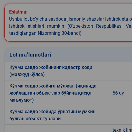
Eslatma:
Ushbu lot bo‘yicha savdoda jismoniy shaxslar ishtirok eta o
ishtirok etishlari mumkin (O‘zbekiston Respublikasi V
tasdiqlangan Nizomning 30-bandi)
Lot ma’lumotlari
Кўчма савдо жойининг кадастр коди
(мавжуд бўлса)
Кўчма савдо жойига мўлжал (яқинида
жойлашган объектлар бўйича қисқа
56 uy
маълумот)
Кўчма савдо жойида ўрнатиш мумкин
бўлган объект турлари
texnik ji