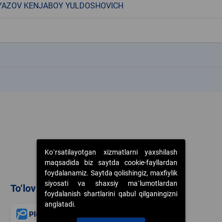
YAZOV KENJABOY YULDOSHOVICH
k
k
Ko`rsatilayotgan xizmatlarni yaxshilash
maqsadida biz saytda cookie-fayllardan
foydalanamiz. Saytda qolishingiz, maxfiylik
siyosati va shaxsiy ma`lumotlardan
To‘lov usullari
foydalanish shartlarini qabul qilganingizni
anglatadi.