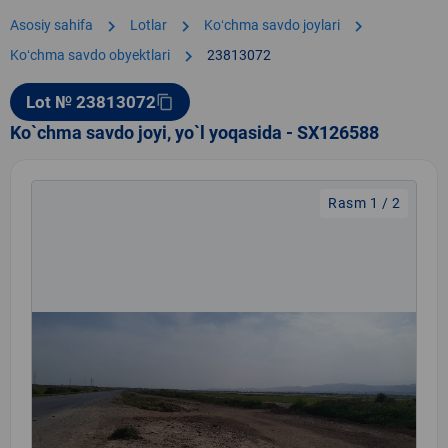
chevron_right
chevron_right
chevron_right
Asosiy sahifa
Lotlar
Koʻchma savdo joylari
chevron_right
Koʻchma savdo obyektlari
23813072
Lot № 23813072
content_copy
Ko`chma savdo joyi, yo`l yoqasida - SX126588
Rasm 1 / 2