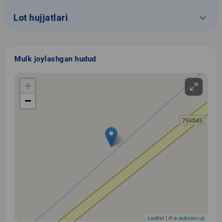
keyboard_arrow_down
Lot hujjatlari
Mulk joylashgan hudud
+
−
Leaflet
| ©
e-auksion.uz