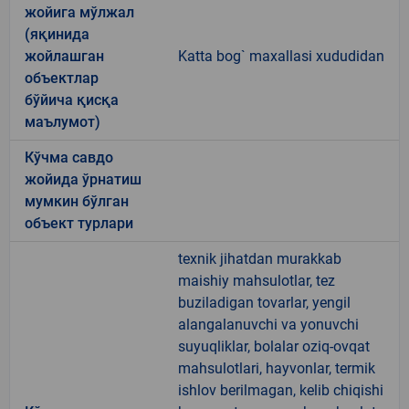
жойига мўлжал
(яқинида
жойлашган
Katta bog` maxallasi xududidan
объектлар
бўйича қисқа
маълумот)
Кўчма савдо
жойида ўрнатиш
мумкин бўлган
объект турлари
texnik jihatdan murakkab
maishiy mahsulotlar, tez
buziladigan tovarlar, yengil
alangalanuvchi va yonuvchi
suyuqliklar, bolalar oziq-ovqat
mahsulotlari, hayvonlar, termik
ishlov berilmagan, kelib chiqishi