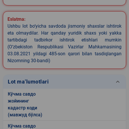
Eslatma:
Ushbu lot bo‘yicha savdoda jismoniy shaxslar ishtirok
eta olmaydilar. Har qanday yuridik shaxs yoki yakka
tartibdagi tadbirkor ishtirok etishlari mumkin
(O‘zbekiston Respublikasi Vazirlar Mahkamasining
03.08.2021 yildagi 485-son qarori bilan tasdiqlangan
Nizomning 30-bandi)
keyboard_arrow_down
Lot ma’lumotlari
Кўчма савдо
жойининг
кадастр коди
(мавжуд бўлса)
Кўчма савдо