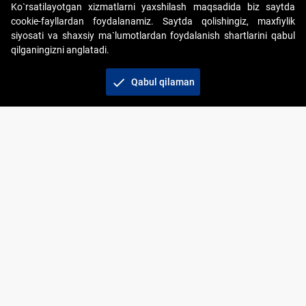
Ko`rsatilayotgan xizmatlarni yaxshilash maqsadida biz saytda
cookie-fayllardan foydalanamiz. Saytda qolishingiz, maxfiylik
siyosati va shaxsiy ma`lumotlardan foydalanish shartlarini qabul
qilganingizni anglatadi.
Copyright © 2017-2026. "Elektron onlayn-auksionlarni
tashkil etish" AJ. Barcha huquqlar himoyalangan
check
Qabul qilaman
To‘lov usullari
Bog‘lanish