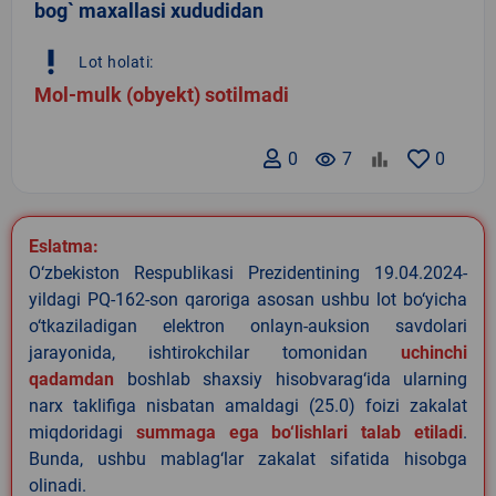
bog` maxallasi xududidan
priority_high
Lot holati:
Mol-mulk (obyekt) sotilmadi
0
remove_red_eye
7
0
Eslatma:
O‘zbekiston Respublikasi Prezidentining 19.04.2024-
yildagi PQ-162-son qaroriga asosan ushbu lot bo‘yicha
o‘tkaziladigan elektron onlayn-auksion savdolari
jarayonida, ishtirokchilar tomonidan
uchinchi
qadamdan
boshlab shaxsiy hisobvarag‘ida ularning
narx taklifiga nisbatan amaldagi (25.0) foizi zakalat
miqdoridagi
summaga ega bo‘lishlari talab etiladi
.
Bunda, ushbu mablag‘lar zakalat sifatida hisobga
olinadi.