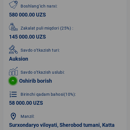
Boshlang‘ich narxi:
580 000.00 UZS
Zakalat puli miqdori
(25%)
:
145 000.00 UZS
Savdo o‘tkazish turi:
Auksion
Savdo o‘tkazish uslubi:
Oshirib borish
format_list_numbered
Birinchi qadam bahosi(10%):
58 000.00 UZS
location_on
Manzil:
Surxondaryo viloyati, Sherobod tumani, Katta