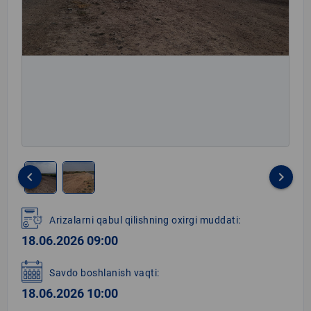
keyboard_arrow_left
keyboard_arrow_right
Item
1
Arizalarni qabul qilishning oxirgi muddati:
of
18.06.2026 09:00
2
Savdo boshlanish vaqti:
18.06.2026 10:00