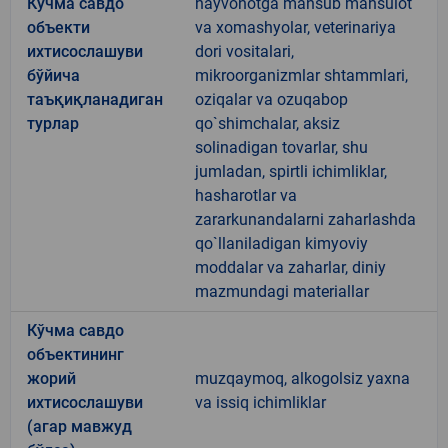
Кўчма савдо
hayvonotga mansub mahsulot
объекти
va xomashyolar, veterinariya
ихтисослашуви
dori vositalari,
бўйича
mikroorganizmlar shtammlari,
таъқиқланадиган
oziqalar va ozuqabop
турлар
qo`shimchalar, aksiz
solinadigan tovarlar, shu
jumladan, spirtli ichimliklar,
hasharotlar va
zararkunandalarni zaharlashda
qo`llaniladigan kimyoviy
moddalar va zaharlar, diniy
mazmundagi materiallar
Кўчма савдо
объектининг
жорий
muzqaymoq, alkogolsiz yaxna
ихтисослашуви
va issiq ichimliklar
(агар мавжуд