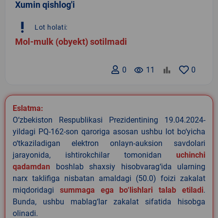
Xumin qishlog'i
priority_high
Lot holati:
Mol-mulk (obyekt) sotilmadi
0
remove_red_eye
11
0
Eslatma:
O‘zbekiston Respublikasi Prezidentining 19.04.2024-
yildagi PQ-162-son qaroriga asosan ushbu lot bo‘yicha
o‘tkaziladigan elektron onlayn-auksion savdolari
jarayonida, ishtirokchilar tomonidan
uchinchi
qadamdan
boshlab shaxsiy hisobvarag‘ida ularning
narx taklifiga nisbatan amaldagi (50.0) foizi zakalat
miqdoridagi
summaga ega bo‘lishlari talab etiladi
.
Bunda, ushbu mablag‘lar zakalat sifatida hisobga
olinadi.