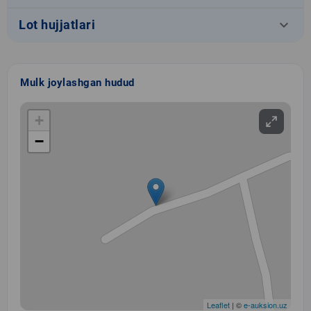
keyboard_arrow_down
Lot hujjatlari
Mulk joylashgan hudud
+
−
Leaflet
| ©
e-auksion.uz