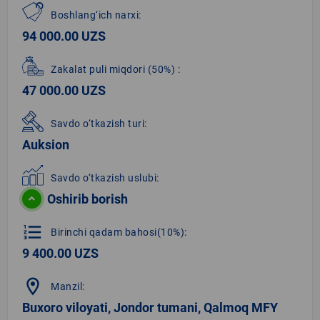
Boshlang‘ich narxi:
94 000.00 UZS
Zakalat puli miqdori
(50%)
:
47 000.00 UZS
Savdo o‘tkazish turi:
Auksion
Savdo o‘tkazish uslubi:
Oshirib borish
format_list_numbered
Birinchi qadam bahosi(10%):
9 400.00 UZS
location_on
Manzil:
Buxoro viloyati, Jondor tumani, Qalmoq MFY