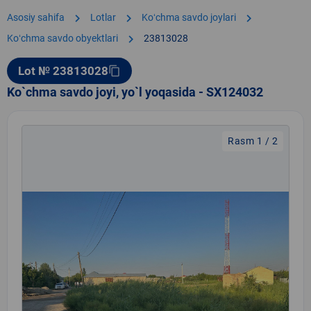
chevron_right
chevron_right
chevron_right
Asosiy sahifa
Lotlar
Koʻchma savdo joylari
chevron_right
Koʻchma savdo obyektlari
23813028
Lot № 23813028
content_copy
Ko`chma savdo joyi, yo`l yoqasida - SX124032
Rasm 1 / 2