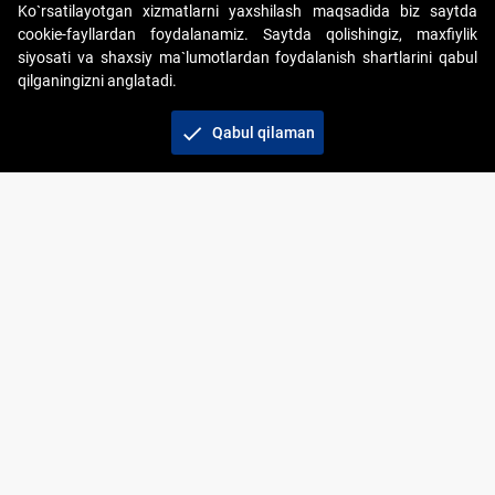
Ko`rsatilayotgan xizmatlarni yaxshilash maqsadida biz saytda
cookie-fayllardan foydalanamiz. Saytda qolishingiz, maxfiylik
siyosati va shaxsiy ma`lumotlardan foydalanish shartlarini qabul
qilganingizni anglatadi.
Copyright © 2017-2026. "Elektron onlayn-auksionlarni
tashkil etish" AJ. Barcha huquqlar himoyalangan
check
Qabul qilaman
To‘lov usullari
Bog‘lanish