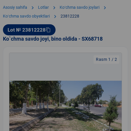
chevron_right
chevron_right
chevron_right
Asosiy sahifa
Lotlar
Koʻchma savdo joylari
chevron_right
Koʻchma savdo obyektlari
23812228
Lot № 23812228
content_copy
Ko`chma savdo joyi, bino oldida - SX68718
Rasm 1 / 2