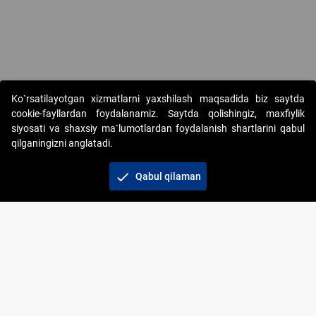
Copyright © 2017-2026. "Elektron onlayn-auksionlarni tashkil etish"
Ko`rsatilayotgan xizmatlarni yaxshilash maqsadida biz saytda
AJ. Barcha huquqlar himoyalangan
cookie-fayllardan foydalanamiz. Saytda qolishingiz, maxfiylik
siyosati va shaxsiy ma`lumotlardan foydalanish shartlarini qabul
qilganingizni anglatadi.
check
Qabul qilaman
+998 71 202-21-11
Veb-saytdagi axborot materiallaridan boshqa
shaxslar foydalanganda jamiyatning korporativ veb-
saytiga majburiy havolalar ko‘rsatilishi kerak