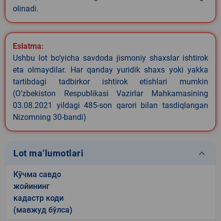
olinadi.
Eslatma:
Ushbu lot bo‘yicha savdoda jismoniy shaxslar ishtirok
eta olmaydilar. Har qanday yuridik shaxs yoki yakka
tartibdagi tadbirkor ishtirok etishlari mumkin
(O‘zbekiston Respublikasi Vazirlar Mahkamasining
03.08.2021 yildagi 485-son qarori bilan tasdiqlangan
Nizomning 30-bandi)
keyboard_arrow_down
Lot ma’lumotlari
Кўчма савдо
жойининг
кадастр коди
(мавжуд бўлса)