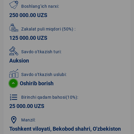
Boshlang‘ich narxi:
250 000.00 UZS
Zakalat puli miqdori
(50%)
:
125 000.00 UZS
Savdo o‘tkazish turi:
Auksion
Savdo o‘tkazish uslubi:
Oshirib borish
format_list_numbered
Birinchi qadam bahosi(10%):
25 000.00 UZS
location_on
Manzil:
Toshkent viloyati, Bekobod shahri, O'zbekiston