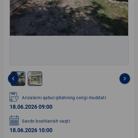
keyboard_arrow_left
keyboard_arrow_right
Item
1
Arizalarni qabul qilishning oxirgi muddati:
of
18.06.2026 09:00
2
Savdo boshlanish vaqti:
18.06.2026 10:00