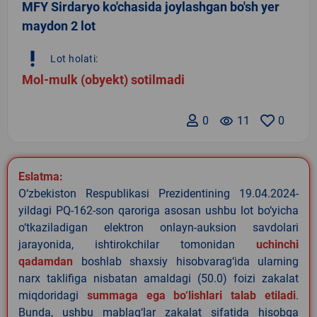
MFY Sirdaryo ko'chasida joylashgan bo'sh yer
maydon 2 lot
priority_high
Lot holati:
Mol-mulk (obyekt) sotilmadi
0
remove_red_eye
11
0
Eslatma:
O‘zbekiston Respublikasi Prezidentining 19.04.2024-
yildagi PQ-162-son qaroriga asosan ushbu lot bo‘yicha
o‘tkaziladigan elektron onlayn-auksion savdolari
jarayonida, ishtirokchilar tomonidan
uchinchi
qadamdan
boshlab shaxsiy hisobvarag‘ida ularning
narx taklifiga nisbatan amaldagi (50.0) foizi zakalat
miqdoridagi
summaga ega bo‘lishlari talab etiladi
.
Bunda, ushbu mablag‘lar zakalat sifatida hisobga