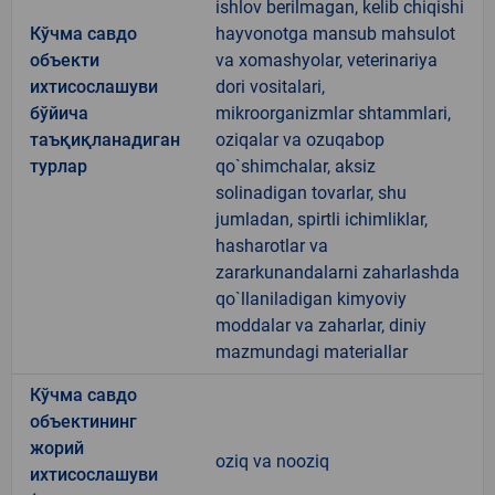
ishlov berilmagan, kelib chiqishi
Кўчма савдо
hayvonotga mansub mahsulot
объекти
va xomashyolar, veterinariya
ихтисослашуви
dori vositalari,
бўйича
mikroorganizmlar shtammlari,
таъқиқланадиган
oziqalar va ozuqabop
турлар
qo`shimchalar, aksiz
solinadigan tovarlar, shu
jumladan, spirtli ichimliklar,
hasharotlar va
zararkunandalarni zaharlashda
qo`llaniladigan kimyoviy
moddalar va zaharlar, diniy
mazmundagi materiallar
Кўчма савдо
объектининг
жорий
oziq va nooziq
ихтисослашуви