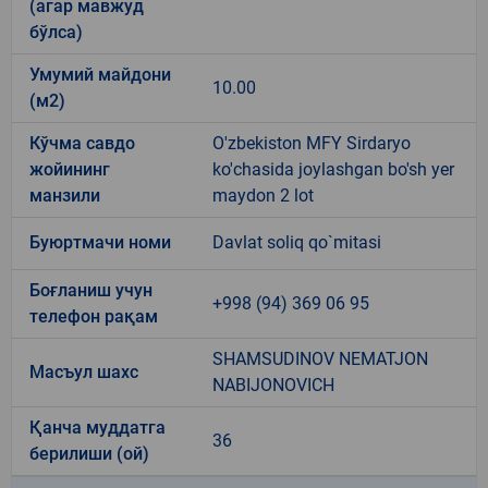
(агар мавжуд
бўлса)
Умумий майдони
10.00
(м2)
Кўчма савдо
O'zbekiston MFY Sirdaryo
жойининг
ko'chasida joylashgan bo'sh yer
манзили
maydon 2 lot
Буюртмачи номи
Davlat soliq qo`mitasi
Боғланиш учун
+998 (94) 369 06 95
телефон рақам
SHAMSUDINOV NEMATJON
Масъул шахс
NABIJONOVICH
Қанча муддатга
36
берилиши (ой)