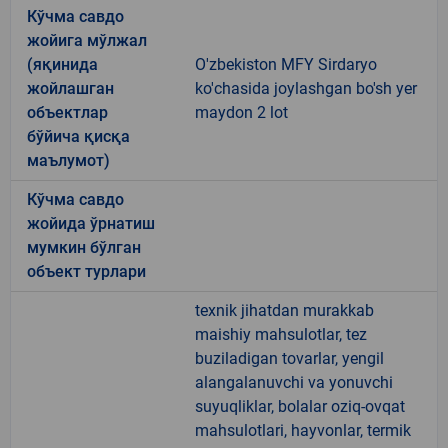
Кўчма савдо
жойига мўлжал
(яқинида
O'zbekiston MFY Sirdaryo
жойлашган
ko'chasida joylashgan bo'sh yer
объектлар
maydon 2 lot
бўйича қисқа
маълумот)
Кўчма савдо
жойида ўрнатиш
мумкин бўлган
объект турлари
texnik jihatdan murakkab
maishiy mahsulotlar, tez
buziladigan tovarlar, yengil
alangalanuvchi va yonuvchi
suyuqliklar, bolalar oziq-ovqat
mahsulotlari, hayvonlar, termik