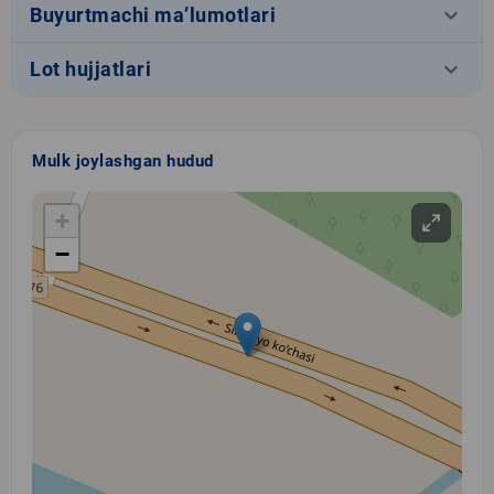
keyboard_arrow_down
Buyurtmachi ma’lumotlari
keyboard_arrow_down
Lot hujjatlari
Mulk joylashgan hudud
+
−