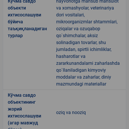
Кўчма савдо
hayvonotga mansub mahsulot
объекти
va xomashyolar, veterinariya
ихтисослашуви
dori vositalari,
бўйича
mikroorganizmlar shtammlari,
таъқиқланадиган
oziqalar va ozuqabop
турлар
qo`shimchalar, aksiz
solinadigan tovarlar, shu
jumladan, spirtli ichimliklar,
hasharotlar va
zararkunandalarni zaharlashda
qo`llaniladigan kimyoviy
moddalar va zaharlar, diniy
mazmundagi materiallar
Кўчма савдо
объектининг
жорий
oziq va nooziq
ихтисослашуви
(агар мавжуд