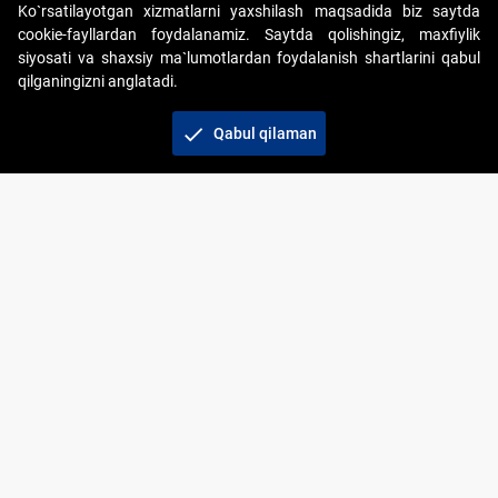
Ko`rsatilayotgan xizmatlarni yaxshilash maqsadida biz saytda
cookie-fayllardan foydalanamiz. Saytda qolishingiz, maxfiylik
siyosati va shaxsiy ma`lumotlardan foydalanish shartlarini qabul
qilganingizni anglatadi.
Copyright © 2017-2026. "Elektron onlayn-auksionlarni
tashkil etish" AJ. Barcha huquqlar himoyalangan
check
Qabul qilaman
To‘lov usullari
Bog‘lanish