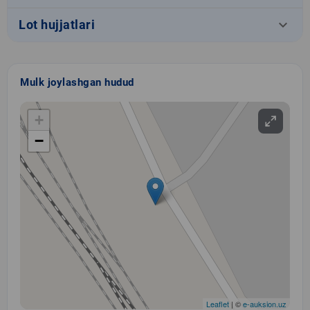
keyboard_arrow_down
Lot hujjatlari
Mulk joylashgan hudud
+
−
Leaflet
| ©
e-auksion.uz