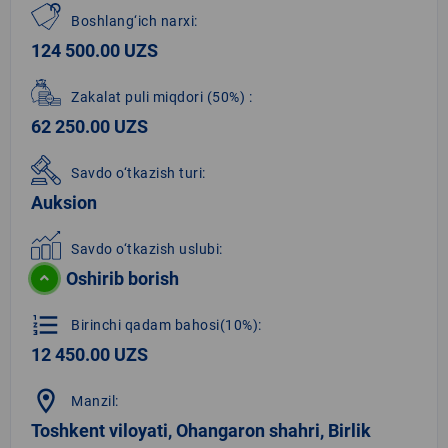
Boshlang‘ich narxi:
124 500.00 UZS
Zakalat puli miqdori
(50%)
:
62 250.00 UZS
Savdo o‘tkazish turi:
Auksion
Savdo o‘tkazish uslubi:
Oshirib borish
format_list_numbered
Birinchi qadam bahosi(10%):
12 450.00 UZS
location_on
Manzil:
Toshkent viloyati, Ohangaron shahri, Birlik