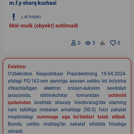
m.f.y sharq kuchasi
priority_high
Lot holati:
Mol-mulk (obyekt) sotilmadi
0
remove_red_eye
5
0
Eslatma:
O‘zbekiston Respublikasi Prezidentining 19.04.2024-
yildagi PQ-162-son qaroriga asosan ushbu lot bo‘yicha
o‘tkaziladigan elektron onlayn-auksion savdolari
jarayonida, ishtirokchilar tomonidan
uchinchi
qadamdan
boshlab shaxsiy hisobvarag‘ida ularning
narx taklifiga nisbatan amaldagi (50.0) foizi zakalat
miqdoridagi
summaga ega bo‘lishlari talab etiladi
.
Bunda, ushbu mablag‘lar zakalat sifatida hisobga
olinadi.