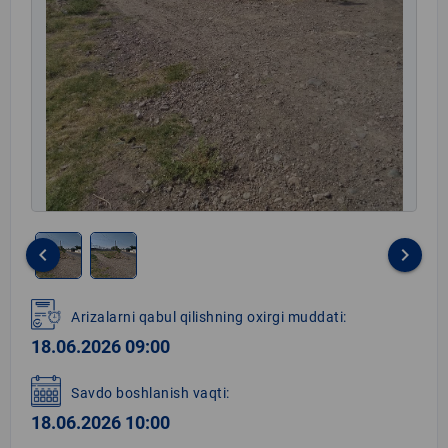
keyboard_arrow_left
keyboard_arrow_right
Item
1
Arizalarni qabul qilishning oxirgi muddati:
of
18.06.2026 09:00
2
Savdo boshlanish vaqti:
18.06.2026 10:00