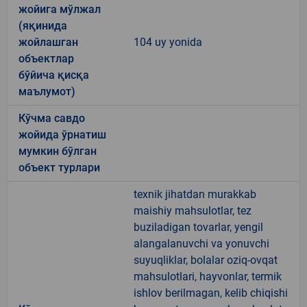
жойига мўлжал
(яқинида
жойлашган
104 uy yonida
объектлар
бўйича қисқа
маълумот)
Кўчма савдо
жойида ўрнатиш
мумкин бўлган
объект турлари
texnik jihatdan murakkab
maishiy mahsulotlar, tez
buziladigan tovarlar, yengil
alangalanuvchi va yonuvchi
suyuqliklar, bolalar oziq-ovqat
mahsulotlari, hayvonlar, termik
ishlov berilmagan, kelib chiqishi