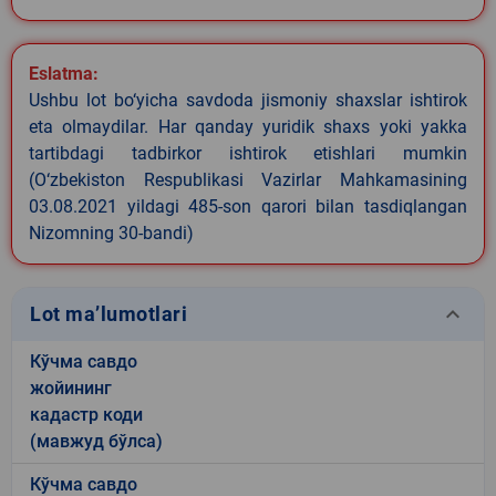
Eslatma:
Ushbu lot bo‘yicha savdoda jismoniy shaxslar ishtirok
eta olmaydilar. Har qanday yuridik shaxs yoki yakka
tartibdagi tadbirkor ishtirok etishlari mumkin
(O‘zbekiston Respublikasi Vazirlar Mahkamasining
03.08.2021 yildagi 485-son qarori bilan tasdiqlangan
Nizomning 30-bandi)
keyboard_arrow_down
Lot ma’lumotlari
Кўчма савдо
жойининг
кадастр коди
(мавжуд бўлса)
Кўчма савдо