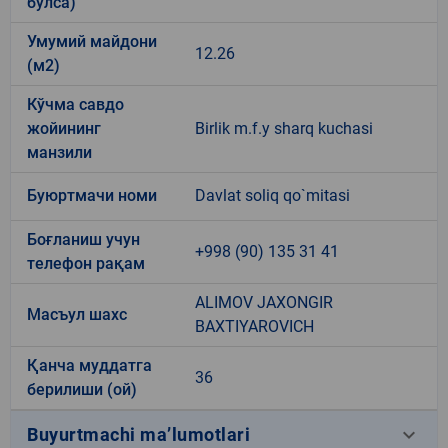
бўлса)
Умумий майдони
12.26
(м2)
Кўчма савдо
жойининг
Birlik m.f.y sharq kuchasi
манзили
Буюртмачи номи
Davlat soliq qo`mitasi
Боғланиш учун
+998 (90) 135 31 41
телефон рақам
ALIMOV JAXONGIR
Масъул шахс
BAXTIYAROVICH
Қанча муддатга
36
берилиши (ой)
keyboard_arrow_down
Buyurtmachi ma’lumotlari