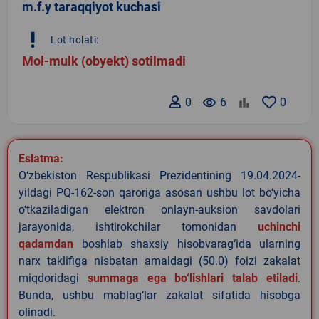
m.f.y taraqqiyot kuchasi
priority_high
Lot holati:
Mol-mulk (obyekt) sotilmadi
0
remove_red_eye
6
0
Eslatma:
O‘zbekiston Respublikasi Prezidentining 19.04.2024-
yildagi PQ-162-son qaroriga asosan ushbu lot bo‘yicha
o‘tkaziladigan elektron onlayn-auksion savdolari
jarayonida, ishtirokchilar tomonidan
uchinchi
qadamdan
boshlab shaxsiy hisobvarag‘ida ularning
narx taklifiga nisbatan amaldagi (50.0) foizi zakalat
miqdoridagi
summaga ega bo‘lishlari talab etiladi
.
Bunda, ushbu mablag‘lar zakalat sifatida hisobga
olinadi.