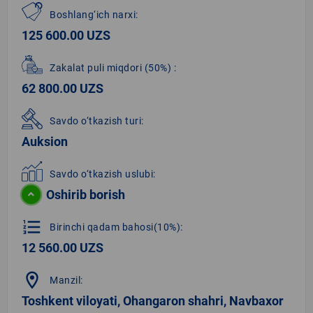
Boshlang‘ich narxi:
125 600.00 UZS
Zakalat puli miqdori
(50%)
:
62 800.00 UZS
Savdo o‘tkazish turi:
Auksion
Savdo o‘tkazish uslubi:
Oshirib borish
format_list_numbered
Birinchi qadam bahosi(10%):
12 560.00 UZS
location_on
Manzil:
Toshkent viloyati, Ohangaron shahri, Navbaxor