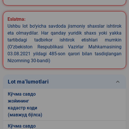
Eslatma:
Ushbu lot bo‘yicha savdoda jismoniy shaxslar ishtirok
eta olmaydilar. Har qanday yuridik shaxs yoki yakka
tartibdagi tadbirkor ishtirok etishlari mumkin
(O‘zbekiston Respublikasi Vazirlar Mahkamasining
03.08.2021 yildagi 485-son qarori bilan tasdiqlangan
Nizomning 30-bandi)
keyboard_arrow_down
Lot ma’lumotlari
Кўчма савдо
жойининг
кадастр коди
(мавжуд бўлса)
Кўчма савдо