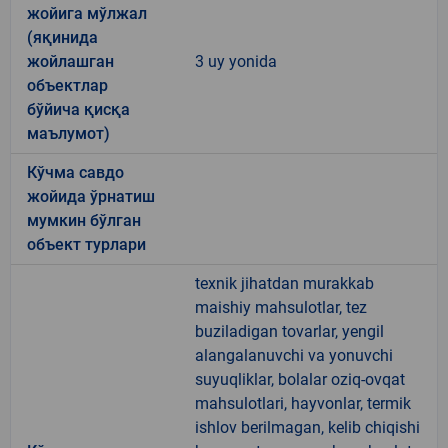
жойига мўлжал
(яқинида
жойлашган
3 uy yonida
объектлар
бўйича қисқа
маълумот)
Кўчма савдо
жойида ўрнатиш
мумкин бўлган
объект турлари
texnik jihatdan murakkab
maishiy mahsulotlar, tez
buziladigan tovarlar, yengil
alangalanuvchi va yonuvchi
suyuqliklar, bolalar oziq-ovqat
mahsulotlari, hayvonlar, termik
ishlov berilmagan, kelib chiqishi