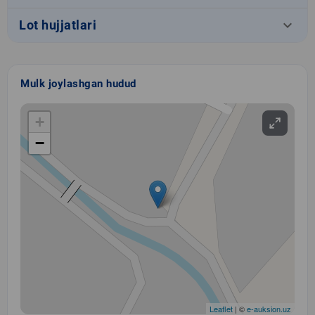
keyboard_arrow_down
Lot hujjatlari
Mulk joylashgan hudud
+
−
Leaflet
| ©
e-auksion.uz