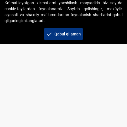
Ko`rsatilayotgan xizmatlarni yaxshilash maqsadida biz saytda
cookie-fayllardan foydalanamiz. Saytda qolishingiz, maxfiylik
siyosati va shaxsiy ma`lumotlardan foydalanish shartlarini qabul
qilganingizni anglatadi.
Copyright © 2017-2026. "Elektron onlayn-auksionlarni
tashkil etish" AJ. Barcha huquqlar himoyalangan
check
Qabul qilaman
To‘lov usullari
Bog‘lanish