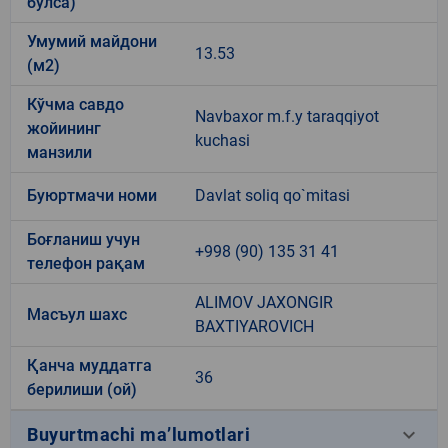
бўлса)
Умумий майдони
13.53
(м2)
Кўчма савдо
Navbaxor m.f.y taraqqiyot
жойининг
kuchasi
манзили
Буюртмачи номи
Davlat soliq qo`mitasi
Боғланиш учун
+998 (90) 135 31 41
телефон рақам
ALIMOV JAXONGIR
Масъул шахс
BAXTIYAROVICH
Қанча муддатга
36
берилиши (ой)
keyboard_arrow_down
Buyurtmachi ma’lumotlari