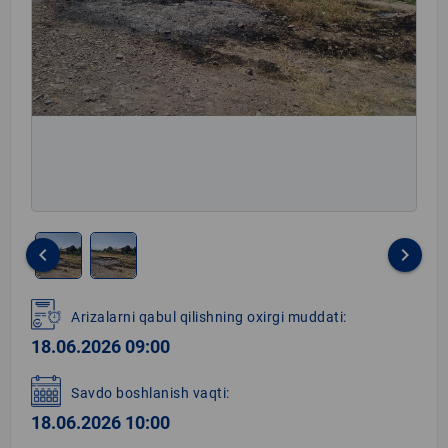
keyboard_arrow_left
keyboard_arrow_right
Item
1
Arizalarni qabul qilishning oxirgi muddati:
of
18.06.2026 09:00
2
Savdo boshlanish vaqti:
18.06.2026 10:00