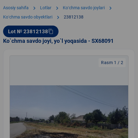
chevron_right
chevron_right
chevron_right
Asosiy sahifa
Lotlar
Koʻchma savdo joylari
chevron_right
Koʻchma savdo obyektlari
23812138
Lot № 23812138
content_copy
Ko`chma savdo joyi, yo`l yoqasida - SX68091
Rasm 1 / 2