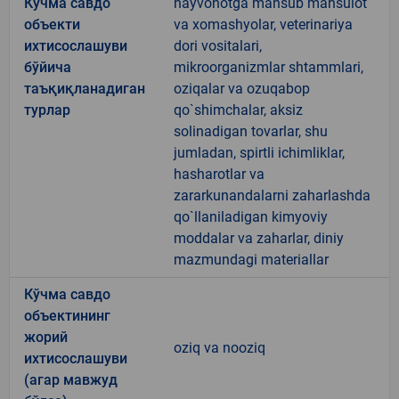
Кўчма савдо
hayvonotga mansub mahsulot
объекти
va xomashyolar, veterinariya
ихтисослашуви
dori vositalari,
бўйича
mikroorganizmlar shtammlari,
таъқиқланадиган
oziqalar va ozuqabop
турлар
qo`shimchalar, aksiz
solinadigan tovarlar, shu
jumladan, spirtli ichimliklar,
hasharotlar va
zararkunandalarni zaharlashda
qo`llaniladigan kimyoviy
moddalar va zaharlar, diniy
mazmundagi materiallar
Кўчма савдо
объектининг
жорий
oziq va nooziq
ихтисослашуви
(агар мавжуд